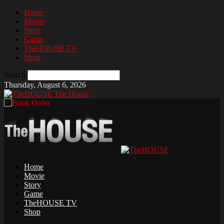
Home
Movie
Story
Game
TheHOUSE TV
Shop
Search
Thursday, August 6, 2026
The House
Home
Movie
Story
Game
TheHOUSE TV
Shop