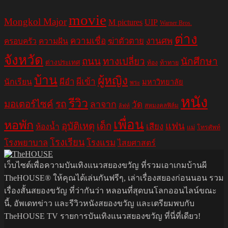
movie
Mongkol Major
M pictures
UIP
Warner Bros.
ต่าง
ความเชื่อ
ฆ่าตัวตาย
งานศพ
ครอบครัว
ความฝัน
จังหวัด
ถนน
ทางเปลี่ยว
นักศึกษา
ต่างประเทศ
ท้อง
ท้าทาย
บ้าน
ผู้หญิง
ผีอำ
ผีเข้า
นักเรียน
มหาวิทยาลัย
พระ
หนัง
รีวิว
มอเตอร์ไซค์
รถ
ลาจาก
วัด
สหมงคลฟิล์ม
ลิฟท์
เพื่อน
หอพัก
อุบัติเหตุ
เด็ก
แฟน
เสียง
ห้องน้ำ
แม่
โทรศัพท์
โรงเรียน
โรงพยาบาล
โรงแรม
ไสยศาสตร์
เว็บไซต์เพื่อความบันเทิงแนวสยองขวัญ ที่รวมเอาเกมบ้านผี
TheHOUSE® ให้คุณได้เล่นกันฟรีๆ, เล่าเรื่องสยองก่อนนอน รวม
เรื่องสั้นสยองขวัญ ที่ว่ากันว่า หลอนที่สุดบนโลกออนไลน์ขณะ
นี้, อัพเดทข่าว และรีวิวหนังสยองขวัญ และเตรียมพบกับ
TheHOUSE TV รายการบันเทิงแนวสยองขวัญ ที่นี่ที่เดียว!