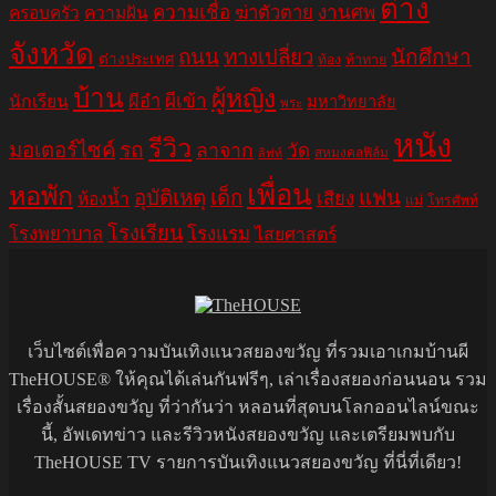
ต่าง
ความเชื่อ
ฆ่าตัวตาย
งานศพ
ครอบครัว
ความฝัน
จังหวัด
ถนน
ทางเปลี่ยว
นักศึกษา
ต่างประเทศ
ท้อง
ท้าทาย
บ้าน
ผู้หญิง
ผีอำ
ผีเข้า
นักเรียน
มหาวิทยาลัย
พระ
หนัง
รีวิว
มอเตอร์ไซค์
รถ
ลาจาก
วัด
สหมงคลฟิล์ม
ลิฟท์
เพื่อน
หอพัก
อุบัติเหตุ
เด็ก
แฟน
เสียง
ห้องน้ำ
แม่
โทรศัพท์
โรงเรียน
โรงพยาบาล
โรงแรม
ไสยศาสตร์
เว็บไซต์เพื่อความบันเทิงแนวสยองขวัญ ที่รวมเอาเกมบ้านผี
TheHOUSE® ให้คุณได้เล่นกันฟรีๆ, เล่าเรื่องสยองก่อนนอน รวม
เรื่องสั้นสยองขวัญ ที่ว่ากันว่า หลอนที่สุดบนโลกออนไลน์ขณะ
นี้, อัพเดทข่าว และรีวิวหนังสยองขวัญ และเตรียมพบกับ
TheHOUSE TV รายการบันเทิงแนวสยองขวัญ ที่นี่ที่เดียว!