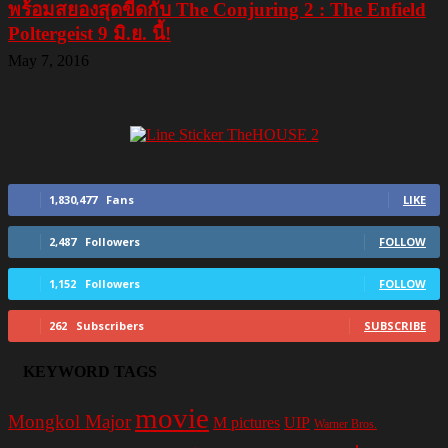
พร้อมสยองสุดขีดกับ The Conjuring 2 : The Enfield
Poltergeist 9 มิ.ย. นี้!
May 7, 2016
1,830,477
Fans
LIKE
2,487
Followers
FOLLOW
1,152
Followers
FOLLOW
262
Subscribers
SUBSCRIBE
KEYWORD TAGS
movie
Mongkol Major
M pictures
UIP
Warner Bros.