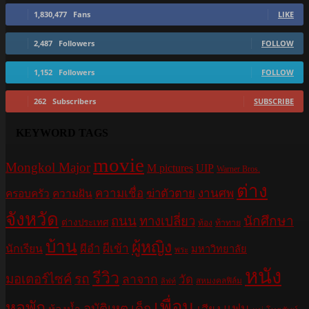
1,830,477
Fans
LIKE
2,487
Followers
FOLLOW
1,152
Followers
FOLLOW
262
Subscribers
SUBSCRIBE
KEYWORD TAGS
movie
Mongkol Major
M pictures
UIP
Warner Bros.
ต่าง
ความเชื่อ
ฆ่าตัวตาย
งานศพ
ครอบครัว
ความฝัน
จังหวัด
ถนน
ทางเปลี่ยว
นักศึกษา
ต่างประเทศ
ท้อง
ท้าทาย
บ้าน
ผู้หญิง
ผีอำ
ผีเข้า
นักเรียน
มหาวิทยาลัย
พระ
หนัง
รีวิว
มอเตอร์ไซค์
รถ
ลาจาก
วัด
สหมงคลฟิล์ม
ลิฟท์
เพื่อน
หอพัก
อุบัติเหตุ
เด็ก
แฟน