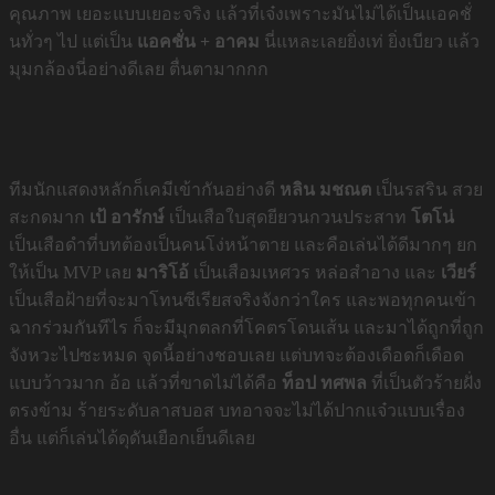
คุณภาพ เยอะแบบเยอะจริง แล้วที่เจ๋งเพราะมันไม่ได้เป็นแอคชั่
นทั่วๆ ไป แต่เป็น
แอคชั่น + อาคม
นี่แหละเลยยิ่งเท่ ยิ่งเบียว แล้ว
มุมกล้องนี่อย่างดีเลย ตื่นตามากกก
ทีมนักแสดงหลักก็เคมีเข้ากันอย่างดี
หลิน มชณต
เป็นรสริน สวย
สะกดมาก
เป้ อารักษ์
เป็นเสือใบสุดยียวนกวนประสาท
โตโน่
เป็นเสือดำที่บทต้องเป็นคนโง่หน้าตาย และคือเล่นได้ดีมากๆ ยก
ให้เป็น MVP เลย
มาริโอ้
เป็นเสือมเหศวร หล่อสำอาง และ
เวียร์
เป็นเสือฝ้ายที่จะมาโทนซีเรียสจริงจังกว่าใคร และพอทุกคนเข้า
ฉากร่วมกันทีไร ก็จะมีมุกตลกที่โคตรโดนเส้น และมาได้ถูกที่ถูก
จังหวะไปซะหมด จุดนี้อย่างชอบเลย แต่บทจะต้องเดือดก็เดือด
แบบว้าวมาก อ้อ แล้วที่ขาดไม่ได้คือ
ท็อป ทศพล
ที่เป็นตัวร้ายฝั่ง
ตรงข้าม ร้ายระดับลาสบอส บทอาจจะไม่ได้ปากแจ๋วแบบเรื่อง
อื่น แต่ก็เล่นได้ดุดันเยือกเย็นดีเลย