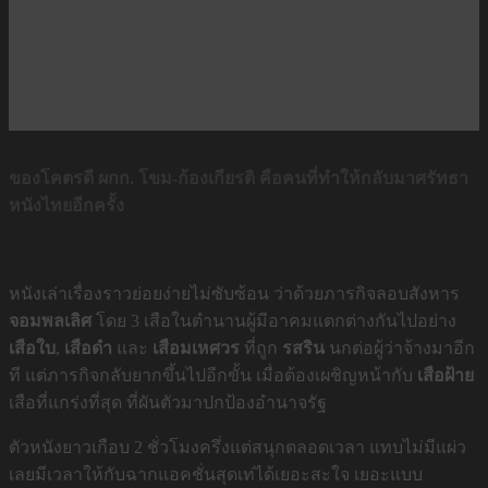
ของโคตรดี ผกก. โขม-ก้องเกียรติ คือคนที่ทำให้กลับมาศรัทธา
หนังไทยอีกครั้ง
หนังเล่าเรื่องราวย่อยง่ายไม่ซับซ้อน ว่าด้วยภารกิจลอบสังหาร
จอมพลเลิศ
โดย 3 เสือในตำนานผู้มีอาคมแตกต่างกันไปอย่าง
เสือใบ
,
เสือดำ
และ
เสือมเหศวร
ที่ถูก
รสริน
นกต่อผู้ว่าจ้างมาอีก
ที แต่ภารกิจกลับยากขึ้นไปอีกขั้น เมื่อต้องเผชิญหน้ากับ
เสือฝ้าย
เสือที่แกร่งที่สุด ที่ผันตัวมาปกป้องอำนาจรัฐ
ตัวหนังยาวเกือบ 2 ชั่วโมงครึ่งแต่สนุกตลอดเวลา แทบไม่มีแผ่ว
เลยมีเวลาให้กับฉากแอคชั่นสุดเท่ได้เยอะสะใจ เยอะแบบ