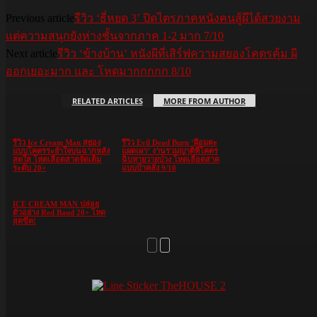
Previous article
รีวิว ‘ธี่หยด 3’ ปิดไตรภาคหนังคนสู้ผีได้สวยงาม
แต่ความสนุกยังห่างชั้นจากภาค 1-2 มาก 7/10
Next article
รีวิว ‘ข้างบ้าน’ หนังผีที่เสิร์ฟความสยองโคตรคุ้ม ผี
ออกเยอะมาก และ โหดมากกกกก 8/10
RELATED ARTICLES
MORE FROM AUTHOR
รีวิว Ice Cream Man สยอง
รีวิว Evil Dead Burn ‘ผีอมตะ
แบบโคตรระยำใจบนฉากหลัง
แผดเผา’ งานรวมญาติที่โคตร
สดใส โหดเลือดสาดจัดเต็ม
ฉิบหายวายป่วง โหดเลือดสาด
ระดับ 20+
แบบบ้าคลั่ง 9/10
ICE CREAM MAN ปล่อย
ตัวอย่าง Red Band 20+ โหด
สุดขีด!