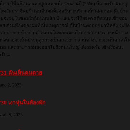
มื่อ 5 ปีที่แล้ว และมาถูกเฉลยเมื่อตอนต้นปี (2566) นี่เองครับ ผมอยู่
จังหวัดปราจีนบุรี ก่อนอื่นผมต้องอธิบายบริเวณบ้านผมก่อน คือบ้าน
ผมจะอยู่ในซอยใกล้ถนนหลัก บ้านผมจะมีที่จอดรถติดถนนเข้าซอย
เลย ส่วนห้องของผมที่เห็นเหตุการณ์ เป็นบ้านต่อออกมาทีหลัง จะยืด
ออกมาจากข้างบ้านติดถนนในซอยเลย ถ้ามองออกมาทางหน้าต่าง
ทางซ้ายจะเห็นประตูลูกกรงเป็นแนวยาว ส่วนทางขวาจะเห็นถนนใ
ซอย และสามารถมองออกไปถึงถนนใหญ่ได้เลยครับ เข้าเรื่องนะ
รับ...
731 ฉันเห็นคนตาย
une 2, 2023
730 เงาหุ่นในห้องพัก
pril 5, 2023