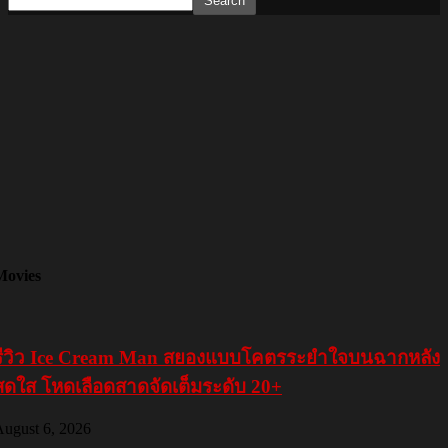
Movies
54 ในลิฟท์เมื่อสักครู่นี้
pril 7, 2016
รีวิว Ice Cream Man สยองแบบโคตรระยำใจบนฉากหลัง
สดใส โหดเลือดสาดจัดเต็มระดับ 20+
ugust 6, 2026