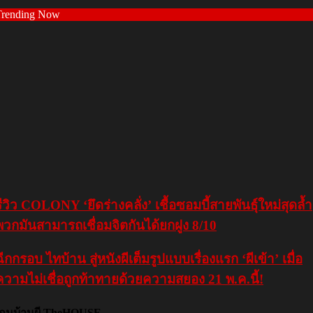
Trending Now
รีวิว COLONY ‘ยึดร่างคลั่ง’ เชื้อซอมบี้สายพันธุ์ใหม่สุดล้ำ
พวกมันสามารถเชื่อมจิตกันได้ยกฝูง 8/10
ฉีกกรอบ ไทบ้าน สู่หนังผีเต็มรูปแบบเรื่องแรก ‘ผีเข้า’ เมื่อ
ความไม่เชื่อถูกท้าทายด้วยความสยอง 21 พ.ค.นี้!
เกมบ้านผี TheHOUSE