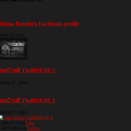
Alrena Roushe’s Facebook profile
pril 25, 2016
เกมบ้านผี TheHOUSE 2
March 27, 2016
เกมบ้านผี TheHOUSE 1
March 27, 2016
1,830,477
Fans
Like
2,487
Followers
Follow