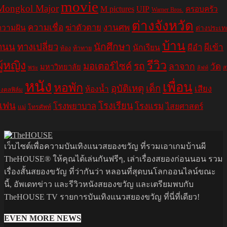
movie
Mongkol Major
M pictures
UIP
ครอบครัว
Warner Bros.
ต่างจังหวัด
ความเชื่อ
ฆ่าตัวตาย
งานศพ
ความฝัน
ต่างประเท
บ้าน
ถนน
ทางเปลี่ยว
นักศึกษา
ผีอำ
ผีเข้า
นักเรียน
ท้อง
ท้าทาย
รีวิว
ผู้หญิง
มอเตอร์ไซค์
รถ
ลาจาก
วัด
มหาวิทยาลัย
พระ
ส
ลิฟท์
หนัง
เพื่อน
หอพัก
อุบัติเหตุ
เด็ก
เสียง
ห้องน้ำ
งคลฟิล์ม
แฟน
โรงเรียน
โรงพยาบาล
โรงแรม
ไสยศาสตร์
แม่
โทรศัพท์
เว็บไซต์เพื่อความบันเทิงแนวสยองขวัญ ที่รวมเอาเกมบ้านผี
TheHOUSE® ให้คุณได้เล่นกันฟรีๆ, เล่าเรื่องสยองก่อนนอน รวม
เรื่องสั้นสยองขวัญ ที่ว่ากันว่า หลอนที่สุดบนโลกออนไลน์ขณะ
นี้, อัพเดทข่าว และรีวิวหนังสยองขวัญ และเตรียมพบกับ
TheHOUSE TV รายการบันเทิงแนวสยองขวัญ ที่นี่ที่เดียว!
EVEN MORE NEWS