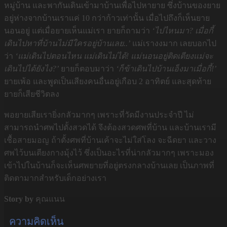
หมู่บ้าน และพากันเดินเข้ามาบ้านเพื่อไปหายาย ซึ่งบ้านของยาย
อยู่ห่างจากบ้านเราแค่ 10 กว่าก้าวเท่านั้น เมื่อไปถึงก็เห็นยาย
นอนอยู่ แต่เมื่อยายเห็นแม่เรา ยายก็ถามว่า
‘ไปไหนมา? เมื่อกี้
เดินไปหาที่บ้านไม่มีใครอยู่บ้านเลย..’
แม่เรางงมาก เลยบอกไป
ว่า
‘แม่เดินไปตอนไหน แม่เดินไม่ได้! แม่นอนอยู่ติดเตียงแม่จะ
เดินไปได้ยังไง?’
ยายก็ตอบมาว่า
‘ก็ข้าเดินไปบ้านเอ็งมาเมื่อกี้!’
ยายเพ้อ และพูดเป็นเสียงคนอื่นอยู่เกือบ 2 อาทิตย์ และสุดท้าย
ยายก็เสียชีวิตลง
พอยายเสียเรายิ่งกลัวมากๆ เพราะที่วัดมีงานประจำปี ไม่
สามารถนำศพไปตั้งสวดได้ จึงต้องสวดศพที่บ้าน และบ้านเรามี
เชื้อสายมอญ ถ้าตั้งศพที่บ้านเค้าจะไม่ใส่โลง จะฉีดยา และวาง
ศพไว้บนเตียงกางมุ้งไว้ ซึ่งเป็นอะไรที่น่ากลัวมากๆ เพราะมอง
เข้าไปในบ้านก็จะเห็นศพยายที่อยู่ตรงกลางบ้านเลย เป็นภาพที่
ติดตามากสำหรับเด็กอย่างเรา
Story by
คุณแนน
ความคิดเห็น