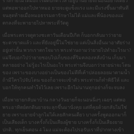
ร่างกายไม่ได้มีอะไรผิดปกติ เวลาอยู่บ้านยายจะนอนอย่างเดียว
แต่พอพาออกไปหาหมอ ยายจะดูแข็งแรง และมีแรงขึ้นมาทันที
จนสุดท้ายเมื่อหมอธรรมดารักษาไม่ได้ แม่และพี่น้องของแม่
ตกลงที่จะพายายไปหาพระที่วัดดู
เมื่อพระตรวจดูดวงชะตาวันเดือนปีเกิด ก็บอกกลับมาว่ายาย
ชะตาขาดแล้ว และที่ยังอยู่นี้ไม่ใช่ยาย แต่เป็นสิ่งอื่นมาอาศัยร่าง
อยู่เท่านั้น พวกเราตกใจมาก พระท่านถามว่ายายไปทำอะไรมา?
แม่จึงบอกไปว่ายายชอบไปเก็บของที่ริมคลองหลังบ้าน เก็บมา
หลายอย่าง ไม่รู้อะไรเป็นอะไร พระท่านจึงบอกว่ายายน่าจะโดน
ของ เพราะของบางอย่างเป็นของไม่ดีที่เค้าปล่อยลอยมาตามน้ำ
ถ้ามีใครไปจับโดน ของก็อาจจะเข้าตัว พระท่านก็ทำพิธีให้ และ
บอกให้ทุกคนทำใจไว้เลย เพราะอีกไม่นานทุกอย่างก็จะจบลง
เมื่อพายายกลับมาบ้าน กลางวันยายก็จะนอนนิ่งๆ เฉยๆ แต่พอ
พระอาทิตย์ตกดินยายจะลุกขึ้นมานั่งคุย แต่ที่คุยด้วยกลับไม่ใช่
ยาย เพราะยายจำลูกไม่ได้เลยสักคนเดียว บางครั้งพูดออกมาก็
เป็นเสียงเด็ก บางครั้งก็เป็นเสียงผู้ชาย บางครั้งก็เป็นเสียงยาย
ปกติ.. ทุกเย็นตอน 4 โมง แม่จะต้องไปรอรับเราที่ปากทางเข้า