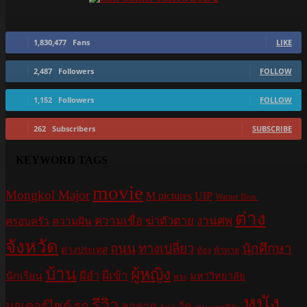
1,830,477
Fans
LIKE
2,487
Followers
FOLLOW
1,152
Followers
FOLLOW
262
Subscribers
SUBSCRIBE
KEYWORD TAGS
movie
Mongkol Major
M pictures
UIP
Warner Bros.
ต่าง
ความเชื่อ
ฆ่าตัวตาย
งานศพ
ครอบครัว
ความฝัน
จังหวัด
ถนน
ทางเปลี่ยว
นักศึกษา
ต่างประเทศ
ท้อง
ท้าทาย
บ้าน
ผู้หญิง
ผีอำ
ผีเข้า
นักเรียน
มหาวิทยาลัย
พระ
หนัง
รีวิว
มอเตอร์ไซค์
รถ
ลาจาก
วัด