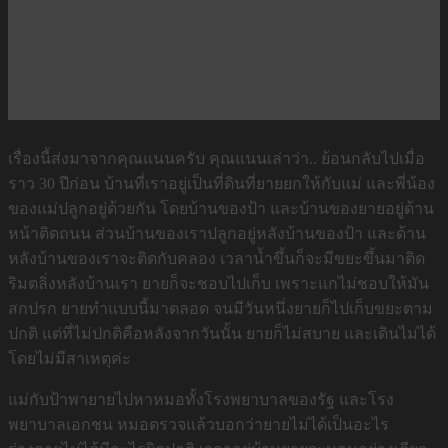
เรื่องนี้ส่งมาจากคุณแนนครับ คุณแนนเล่าว่า.. ย้อนกลับไปเมื่อ
ราว 30 ปีก่อน บ้านที่เราอยู่เป็นที่ดินที่ยายยกให้กับแม่ และพี่น้อง
ของแม่ปลูกอยู่ด้วยกัน โดยบ้านของป้า และบ้านของยายอยู่ด้าน
หน้าติดถนน ส่วนบ้านของเราปลูกอยู่หลังบ้านของป้า และด้าน
หลังบ้านของเราจะติดกับคลอง เวลาน้ำขึ้นก็จะมีขยะขึ้นมาติด
ริมตลิ่งหลังบ้านเรา ยายก็จะชอบไปเก็บ เพราะแกไม่ชอบให้มัน
สกปรก ยายทำแบบนี้มาตลอด จนมีวันหนึ่งยายก็ไปเก็บขยะตาม
ปกติ แต่ที่ไม่ปกติคือหลังจากวันนั้น ยายก็ไม่สบาย และเดินไม่ได้
โดยไม่มีสาเหตุค่ะ
แม่กับป้าพายายไปหาหมอทั้งโรงพยาบาลของรัฐ และโรง
พยาบาลเอกชน หมอตรวจแล้วบอกว่ายายไม่ได้เป็นอะไร