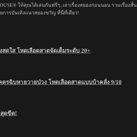
USE® ให้คุณได้เล่นกันฟรีๆ, เล่าเรื่องสยองก่อนนอน รวมเรื่องสั้
รบันเทิงแนวสยองขวัญ ที่นี่ที่เดียว!
สดใส โหดเลือดสาดจัดเต็มระดับ 20+
โคตรฉิบหายวายป่วง โหดเลือดสาดแบบบ้าคลั่ง 9/10
ุดขีด!