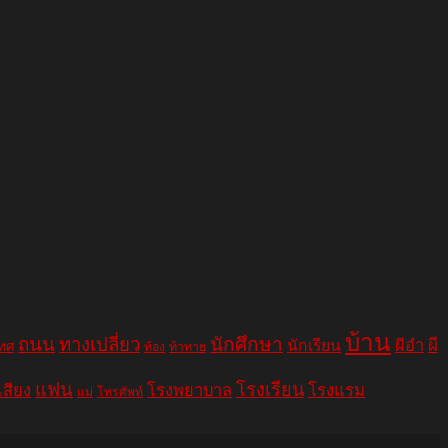
บ้าน
ถนน
ทางเปลี่ยว
นักศึกษา
ผีอำ
ผี
นักเรียน
เทศ
ท้อง
ท้าทาย
แฟน
โรงเรียน
เสียง
โรงพยาบาล
โรงแรม
แม่
โทรศัพท์