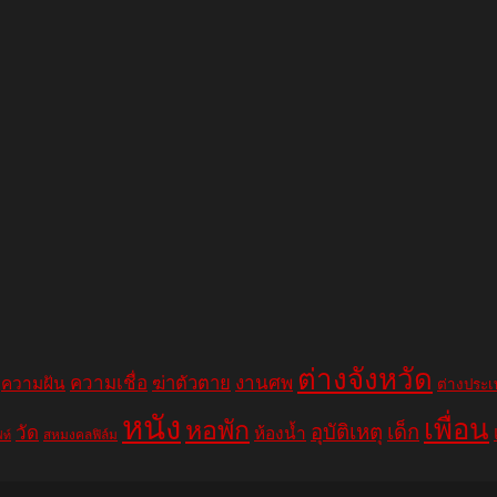
ต่างจังหวัด
ความเชื่อ
ฆ่าตัวตาย
งานศพ
ความฝัน
ต่างประ
หนัง
เพื่อน
หอพัก
อุบัติเหตุ
เด็ก
วัด
ห้องน้ำ
สหมงคลฟิล์ม
ฟท์