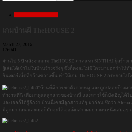
เกมบ้านผี TheHOUSE
เกมบ้านผี TheHOUSE 2
March 27, 2016
176941
ผ่านไป 5 ปี หลังจากเกม TheHOUSE ภาคแรก SINTHAI ผู้สร้างเกมก็ไ
ผู้เล่นได้เข้าไปในบ้านร้างจริงๆ ซึ่งก็คงจะไม่มีใครมาบอกว่าให
อินเตอร์เน็ตที่กว้างขวางขึ้น ทำให้เกม TheHOUSE 2 กระจายไปได้อ
“บ้านที่มีการฆ่าตัวตายหมู่ และถูกปล่อยร้างมาหล
ทำงานที่นี่ เพื่อมาดูแลลูกสาวของบ้านนี้ และสาวใช้ก็บังเอิญได้ไปรู
และเธอก็ได้รู้อีกว่า บ้านนี้เคยมีลูกสาวแท้ๆ มาก่อน ชื่อว่า Alren
มีลูกมาก่อน และเธอก็มักจะได้เจอเด็กสาวผมยาวคนหนึ่งเสมอๆ ต