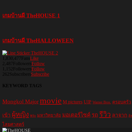
เกมบ้านผี TheHOUSE 1
เกมบ้านผี TheHALLOWEEN
1,830,477
Fans
Like
2,487
Followers
Follow
1,152
Followers
Follow
262
Subscribers
Subscribe
KEYWORD TAGS
movie
Mongkol Major
M pictures
UIP
ครอบครัว
Warner Bros.
รีวิว
ผู้หญิง
มอเตอร์ไซค์
รถ
ลาจาก
เข้า
มหาวิทยาลัย
พระ
ลิ
ไสยศาสตร์