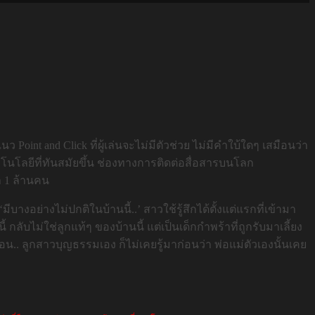
nt and Click ที่ผู้เล่นจะไม่มีตัวช่วย ไม่มีคำใบ้ใดๆ เสมือนว่า
คโนโลยีที่ทันสมัยขึ้น ช่องทางการติดต่อสื่อสารบนโลก
า 1 ล้านคน
างอย่างไม่ปกติในบ้านนี้..’ สาวใช้รู้สึกได้ตั้งแต่แรกที่เข้ามา
้ กลับไม่ใช่ลูกแท้ๆ ของบ้านนี้ แต่เป็นเด็กกำพร้าที่ถูกรับมาเลี้ยง
ก่อน.. ลูกสาวบุญธรรมเอง ก็ไม่เคยรู้มาก่อนว่า พ่อแม่ตัวเองนั้นเคย