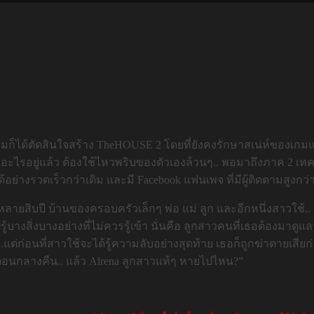
ด้ตัดสินใจสร้าง TheHOUSE 2 โดยที่ยังคงรักษาสเน่ห์ของเกมแนว Poi
้ทำอะไรอยู่แล้ว ต้องใช้ไหวพริบของตัวเองล้วนๆ.. พอมาถึงภาค 2 เท
ย่างรวดเร็วกว่าเดิม และมี Facebook แฟนเพจ ที่มีผู้ติดตามสูงกว่
ายสิบปี บ้านของครอบครัวเล็กๆ พ่อ แม่ ลูก และอีกหนึ่งสาวใช้.. ‘มีบ
้บางสิ่งบางอย่างที่ไม่ควรรู้เข้า นั่นคือ ลูกสาวคนที่เธอต้องมาดูแลนี
a ..แต่ก่อนที่สาวใช้จะได้รู้ความลับอย่างสุดท้าย เธอก็ถูกฆ่าตายเสีย
อนกลางคืน.. แล้ว Alrena ลูกสาวแท้ๆ หายไปไหน?”