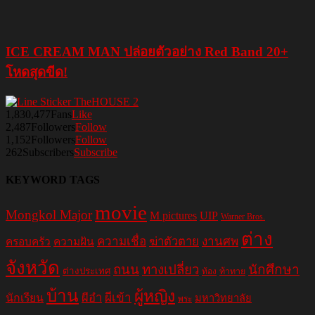
ICE CREAM MAN ปล่อยตัวอย่าง Red Band 20+
โหดสุดขีด!
1,830,477
Fans
Like
2,487
Followers
Follow
1,152
Followers
Follow
262
Subscribers
Subscribe
KEYWORD TAGS
movie
Mongkol Major
M pictures
UIP
Warner Bros.
ต่าง
ความเชื่อ
ฆ่าตัวตาย
งานศพ
ครอบครัว
ความฝัน
จังหวัด
ถนน
ทางเปลี่ยว
นักศึกษา
ต่างประเทศ
ท้อง
ท้าทาย
บ้าน
ผู้หญิง
ผีอำ
ผีเข้า
นักเรียน
มหาวิทยาลัย
พระ