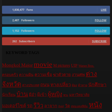
1,830,477
Fans
LIKE
2,487
Followers
FOLLOW
1,152
Followers
FOLLOW
262
Subscribers
SUBSCRIBE
KEYWORD TAGS
movie
Mongkol Major
M pictures
UIP
Warner Bros.
ต่าง
ความเชื่อ
ฆ่าตัวตาย
งานศพ
ครอบครัว
ความฝัน
จังหวัด
ถนน
ทางเปลี่ยว
นักศึกษา
ต่างประเทศ
ท้อง
ท้าทาย
บ้าน
ผู้หญิง
ผีอำ
ผีเข้า
นักเรียน
มหาวิทยาลัย
พระ
หนัง
รีวิว
มอเตอร์ไซค์
รถ
ลาจาก
วัด
สหมงคลฟิล์ม
ลิฟท์