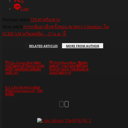
X
Line
Previous article
729 ศาลริมทาง
Next article
การกลับมาอีกครั้งของ ฆาตกร Ghostface ใน
SCREAM หวีดสุดขีด – 27 ม.ค. นี้
RELATED ARTICLES
MORE FROM AUTHOR
รีวิว Ice Cream Man สยอง
รีวิว Evil Dead Burn ‘ผีอมตะ
แบบโคตรระยำใจบนฉากหลัง
แผดเผา’ งานรวมญาติที่โคตร
สดใส โหดเลือดสาดจัดเต็ม
ฉิบหายวายป่วง โหดเลือดสาด
ระดับ 20+
แบบบ้าคลั่ง 9/10
ICE CREAM MAN ปล่อย
ตัวอย่าง Red Band 20+ โหด
สุดขีด!