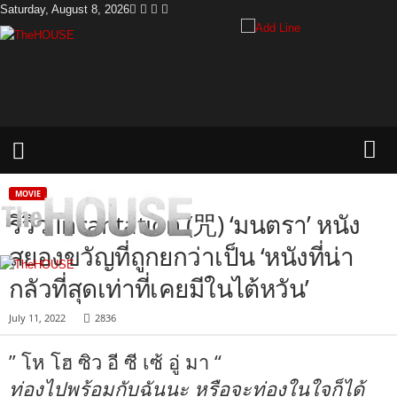
Saturday, August 8, 2026
T
h
e
H
o
u
s
e
MOVIE
รีวิว Incantation (咒) ‘มนตรา’ หนัง
สยองขวัญที่ถูกยกว่าเป็น ‘หนังที่น่า
กลัวที่สุดเท่าที่เคยมีในไต้หวัน’
July 11, 2022
2836
” โห โฮ ซิว อี ซี เซ้ อู่ มา “
ท่องไปพร้อมกับฉันนะ หรือจะท่องในใจก็ได้