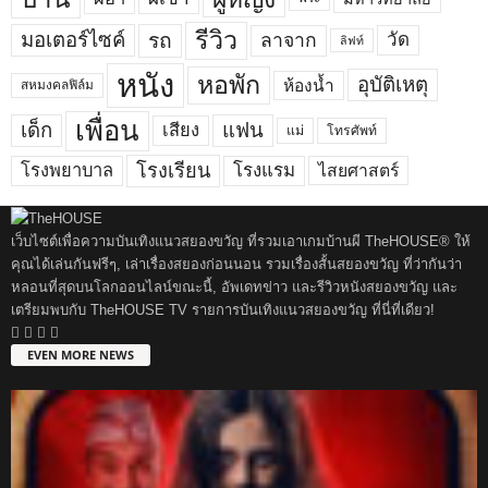
รีวิว
มอเตอร์ไซค์
รถ
ลาจาก
วัด
ลิฟท์
หนัง
หอพัก
อุบัติเหตุ
ห้องน้ำ
สหมงคลฟิล์ม
เพื่อน
เด็ก
แฟน
เสียง
แม่
โทรศัพท์
โรงพยาบาล
โรงเรียน
โรงแรม
ไสยศาสตร์
เว็บไซต์เพื่อความบันเทิงแนวสยองขวัญ ที่รวมเอาเกมบ้านผี TheHOUSE® ให้
คุณได้เล่นกันฟรีๆ, เล่าเรื่องสยองก่อนนอน รวมเรื่องสั้นสยองขวัญ ที่ว่ากันว่า
หลอนที่สุดบนโลกออนไลน์ขณะนี้, อัพเดทข่าว และรีวิวหนังสยองขวัญ และ
เตรียมพบกับ TheHOUSE TV รายการบันเทิงแนวสยองขวัญ ที่นี่ที่เดียว!
EVEN MORE NEWS