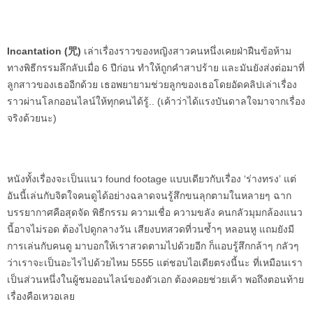
Incantation (咒)
เล่าเรื่องราวของหญิงสาวคนหนึ่งเคยฝ่าฝืนข้อห้าม
ทางพิธีกรรมลึกลับเมื่อ 6 ปีก่อน ทำให้ถูกคำสาปร้าย และมันยังส่งต่อมาที่
ลูกสาวของเธออีกด้วย เธอพยายามช่วยลูกของเธอโดยอัดคลิปเล่าเรื่อง
ราวผ่านโลกออนไลน์ให้ทุกคนได้รู้.. (เค้าว่าได้แรงบันดาลใจมาจากเรื่อง
จริงด้วยนะ)
หนังทั้งเรื่องจะเป็นแนว found footage แบบเดียวกับเรื่อง ‘ร่างทรง’ แต่
อันนี้เล่นกับจิตใจคนดูได้อย่างฉลาดจนรู้สึกขนลุกตามในหลายๆ ฉาก
บรรยากาศคือสุดจัด พิธีกรรม ความเชื่อ ความขลัง คนกลัวมุมกล้องแนว
นี้อาจไม่รอด ต้องไปดูกลางวัน เสียงบทสวดที่วนซ้ำๆ หลอนหู แถมยังมี
การเล่นกับคนดู มาบอกให้เราสวดตามไปด้วยอีก ก็แอบรู้สึกกล้าๆ กลัวๆ
ว่าเราจะเป็นอะไรไปด้วยไหม 5555 แต่ชอบไอเดียตรงนี้นะ ที่เหมือนเรา
เป็นส่วนหนึ่งในผู้ชมออนไลน์ของตัวเอก ต้องคอยช่วยเค้า พอถึงตอนท้าย
เรื่องคือเหวอเลย