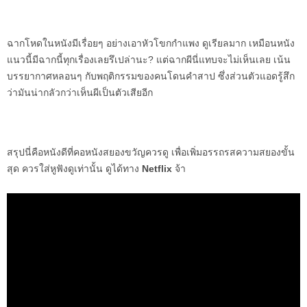
ฉากโหดในหนังมีเรื่อยๆ อย่างเอาหัวโขกกำแพง ดูเรียลมาก เหมือนหนัง
แนวนี้มีฉากนี้ทุกเรื่องเลยรึเปล่านะ? แต่ฉากผีนี่แทบจะไม่เห็นเลย เน้น
บรรยากาศหลอนๆ กับพฤติกรรมของคนโดนคำสาป ซึ่งส่วนตัวแอดรู้สึก
ว่ามันน่ากลัวกว่าเห็นผีเป็นตัวเสียอีก
สรุปนี่คือหนังดีที่คอหนังสยองขวัญควรดู เพื่อเพิ่มอรรถรสความสยองขั้น
สุด ควรใส่หูฟังดูเท่านั้น ดูได้ทาง
Netflix
จ้า