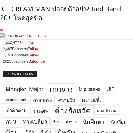
ICE CREAM MAN ปล่อยตัวอย่าง Red Band
20+ โหดสุดขีด!
1,830,477
Fans
Like
2,487
Followers
Follow
1,152
Followers
Follow
262
Subscribers
Subscribe
KEYWORD TAGS
movie
Mongkol Major
M pictures
UIP
ความเชื่อ
ครอบครัว
ความฝัน
Warner Bros.
ต่างจังหวัด
งานศพ
ฆ่าตัวตาย
ต่างประเทศ
ถนน
ทางเปลี่ยว
นักศึกษา
นักเรียน
ท้อง
ท้าทาย
บ้าน
ผู้หญิง
ผีเข้า
ผีอำ
มหาวิทยาลัย
พระ