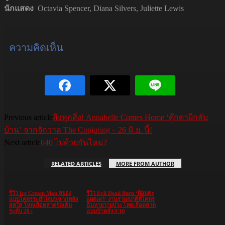
นักแสดง
Octavia Spencer, Diana Silvers, Juliette Lewis
ความคิดเห็น
Previous article
สิงทุกสิ่ง! Annabelle Comes Home ‘ตุ๊กตาผีกลับ
บ้าน’ จากจักวาล The Conjuring – 26 มิ.ย. นี้!
Next article
640 ไปด้วยกันไหม?
RELATED ARTICLES
MORE FROM AUTHOR
รีวิว Ice Cream Man สยอง
รีวิว Evil Dead Burn ‘ผีอมตะ
แบบโคตรระยำใจบนฉากหลัง
แผดเผา’ งานรวมญาติที่โคตร
สดใส โหดเลือดสาดจัดเต็ม
ฉิบหายวายป่วง โหดเลือดสาด
ระดับ 20+
แบบบ้าคลั่ง 9/10