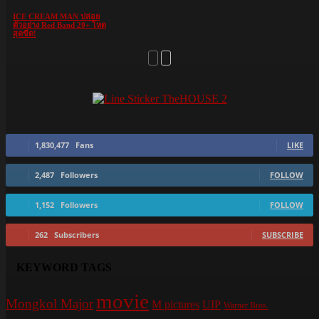
ICE CREAM MAN ปล่อย
ตัวอย่าง Red Band 20+ โหด
สุดขีด!
1,830,477
Fans
LIKE
2,487
Followers
FOLLOW
1,152
Followers
FOLLOW
262
Subscribers
SUBSCRIBE
KEYWORD TAGS
movie
Mongkol Major
M pictures
UIP
Warner Bros.