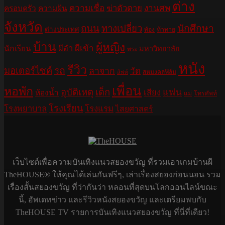
ต่าง
ความเชื่อ
ฆ่าตัวตาย
งานศพ
ครอบครัว
ความฝัน
จังหวัด
ถนน
ทางเปลี่ยว
นักศึกษา
ต่างประเทศ
ท้อง
ท้าทาย
บ้าน
ผู้หญิง
ผีอำ
ผีเข้า
นักเรียน
มหาวิทยาลัย
พระ
หนัง
รีวิว
มอเตอร์ไซค์
รถ
ลาจาก
วัด
สหมงคลฟิล์ม
ลิฟท์
เพื่อน
หอพัก
อุบัติเหตุ
เด็ก
แฟน
เสียง
ห้องน้ำ
แม่
โทรศัพท์
โรงเรียน
โรงพยาบาล
โรงแรม
ไสยศาสตร์
เว็บไซต์เพื่อความบันเทิงแนวสยองขวัญ ที่รวมเอาเกมบ้านผี
TheHOUSE® ให้คุณได้เล่นกันฟรีๆ, เล่าเรื่องสยองก่อนนอน รวม
เรื่องสั้นสยองขวัญ ที่ว่ากันว่า หลอนที่สุดบนโลกออนไลน์ขณะ
นี้, อัพเดทข่าว และรีวิวหนังสยองขวัญ และเตรียมพบกับ
TheHOUSE TV รายการบันเทิงแนวสยองขวัญ ที่นี่ที่เดียว!