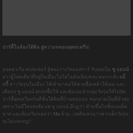
ปาร์ตี้ในห้องใต้ดิน สู่ความหลอนสุดสะพรึง!
ออคตาเวีย สเปนเซอร์ ผู้ชนะรางวัลออสการ์ รับบทเป็น
ซู แอนน์
สาวผู้โดดเดี่ยวที่อยู่ในเมืองโอไฮโออันเงียบสงบ จนกระทั่ง
แม็
กกี้
สาววัยรุ่นในเมือง ได้เข้ามาขอให้ช่วยซื้อเหล้าให้เธอ และ
เพื่อนๆ ซู แอนน์ ตกลงซื้อให้ และยังแนะนำกลุ่มวัยรุ่นให้ไปจัด
ปาร์ตี้สุดเหวี่ยงกันที่ชั้นใต้ดินที่บ้านของเธอ จนกลายเป็นที่มั่วสุม
เพราะไม่มีใครสงสัย แต่ ซู แอนน์ มีกฏว่า ห้ามขึ้นไปชั้นบนเด็ด
ขาด และต้องเรียกเธอว่า
Ma
ด้วย ..แต่คิดเหรอว่าพวกเด็กวัยรุ่น
จะไม่แหกกฏ?