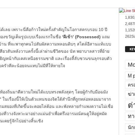
1,830
2,487
ด้เลย เพราะนี่คือก้าวใหม่ครั้งสำคัญในโอกาสครบรอบ 10 ปี
1,152
งขวัญเต็มรูปแบบเรื่องแรกในชื่อ
‘ผีเข้า’ (Possessed)
แถม
262
Su
ไทบ้าน ที่จะพาทุกคนไปสัมผัสความหลอนดิบๆ สไตล์อีสานแท้แบบ
KE
สันหลังวาบครั้งนี้เล่าผ่านชีวิตของ นัท พยาบาลสาวที่ย้าย
เผชิญหน้ากับเคสเหนือธรรมชาติ และเรื่องลี้ลับชวนขนลุกรอบตัว
Mo
ครัวทีละน้อยจนแทบไม่มีที่ให้หายใจ
M p
ครอ
อท้องถิ่นมาตีความใหม่ได้แบบทรงพลังสุดๆ โดยผู้กำกับมือฉมัง
ฆ่า
ี’
ในเรื่องนี้ให้เป็นตัวแทนของจิตใต้สำนึกที่ถูกหล่อหลอมมาจาก
ต่
ามสยองที่เกิดขึ้นจะคอยไล่ต้อน และพังทลายกำแพงความไม่เชื่อ
ที่วางจังหวะมาอย่างแม่นยำเพื่อตรึงอารมณ์คนดูให้อยู่หมัด
ทาง
คยรู้จักไปอย่างสิ้นเชิง
นัก