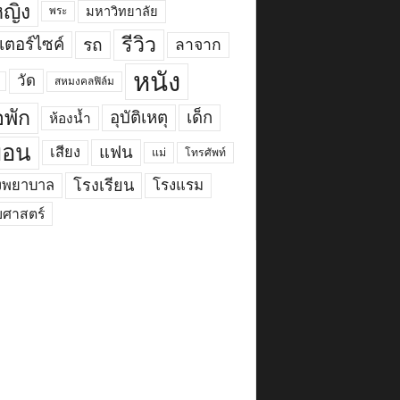
้หญิง
มหาวิทยาลัย
พระ
รีวิว
เตอร์ไซค์
รถ
ลาจาก
หนัง
วัด
สหมงคลฟิล์ม
พัก
อุบัติเหตุ
เด็ก
ห้องน้ำ
ื่อน
แฟน
เสียง
แม่
โทรศัพท์
งพยาบาล
โรงเรียน
โรงแรม
ยศาสตร์