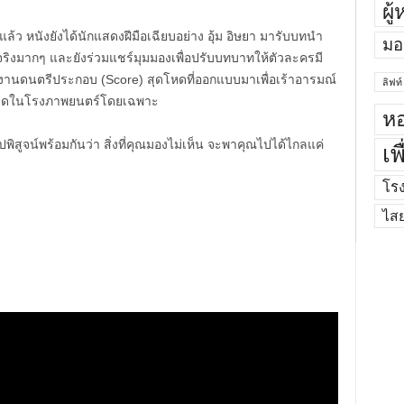
ผู
ล้ว หนังยังได้นักแสดงฝีมือเฉียบอย่าง อุ้ม อิษยา มารับบทนำ
มอ
ิงมากๆ และยังร่วมแชร์มุมมองเพื่อปรับบทบาทให้ตัวละครมี
ด้งานดนตรีประกอบ (Score) สุดโหดที่ออกแบบมาเพื่อเร้าอารมณ์
ลิฟท์
ะชิดในโรงภาพยนตร์โดยเฉพาะ
หอ
พิสูจน์พร้อมกันว่า สิ่งที่คุณมองไม่เห็น จะพาคุณไปได้ไกลแค่
เพ
โร
ไส