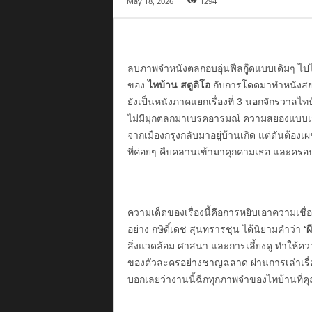
May 18, 2026
1294
ลบภาพจำหนังตลกอบอุ่นฟีลกู๊ดแบบเดิมๆ ไปไ
ของ
ไทบ้าน สตูดิโอ
กับการโดดมาทำหนังสยอ
ยังเป็นหนังภาคแยกเรื่องที่ 3 นอกจักรวาล
ไม่มีมุกตลกมาเบรคอารมณ์ ความสยองแบบเสียว
จากเมืองกรุงกลับมาอยู่บ้านเกิด แต่ดันต้อง
ที่ค่อยๆ คืบคลานเข้ามาคุกคามเธอ และครอบ
ความเด็ดของเรื่องนี้คือการหยิบเอาความเชื่
อย่าง กษิดิ์เดช สุนทรารชุน ได้นิยามคำว่า
‘ผ
สิ่งแวดล้อม ศาสนา และการเลี้ยงดู ทำให้คว
ของตัวละครอย่างชาญฉลาด ผ่านการเล่าเรื่อง
บอกเลยว่างานนี้ฉีกทุกภาพจำของไทบ้านที่คุณเ