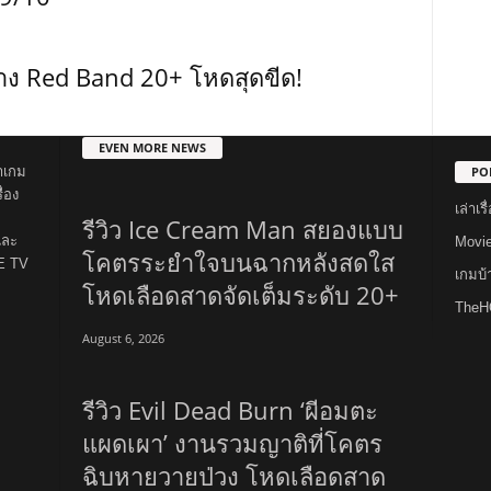
าง Red Band 20+ โหดสุดขีด!
EVEN MORE NEWS
PO
าเกม
่อง
เล่าเ
รีวิว Ice Cream Man สยองแบบ
และ
Movi
โคตรระยำใจบนฉากหลังสดใส
E TV
เกมบ
โหดเลือดสาดจัดเต็มระดับ 20+
TheH
August 6, 2026
รีวิว Evil Dead Burn ‘ผีอมตะ
แผดเผา’ งานรวมญาติที่โคตร
ฉิบหายวายป่วง โหดเลือดสาด