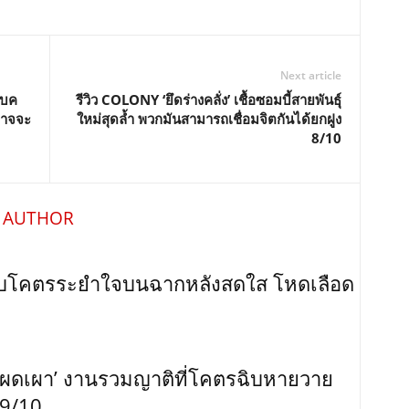
Next article
แบค
รีวิว COLONY ‘ยึดร่างคลั่ง’ เชื้อซอมบี้สายพันธุ์
งอาจจะ
ใหม่สุดล้ำ พวกมันสามารถเชื่อมจิตกันได้ยกฝูง
8/10
 AUTHOR
บบโคตรระยำใจบนฉากหลังสดใส โหดเลือด
ะแผดเผา’ งานรวมญาติที่โคตรฉิบหายวาย
 9/10