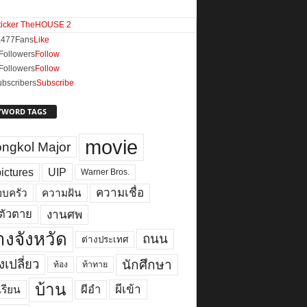
,477
Fans
Like
Followers
Follow
Followers
Follow
bscribers
Subscribe
YWORD TAGS
movie
ngkol Major
ictures
UIP
Warner Bros.
ความเชื่อ
บครัว
ความฝัน
งานศพ
ตัวตาย
างจังหวัด
ถนน
ต่างประเทศ
เปลี่ยว
นักศึกษา
ท้อง
ท้าทาย
บ้าน
ผีเข้า
ผีอำ
เรียน