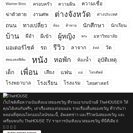
ความเชื่อ
ครอบครัว
ความฝัน
Warner Bros.
ต่างจังหวัด
งานศพ
ฆ่าตัวตาย
ต่างประเทศ
ถนน
ทางเปลี่ยว
นักศึกษา
นักเรียน
ท้อง
ท้าทาย
บ้าน
ผู้หญิง
ผีเข้า
ผีอำ
มหาวิทยาลัย
พระ
รีวิว
มอเตอร์ไซค์
รถ
ลาจาก
วัด
ลิฟท์
หนัง
หอพัก
อุบัติเหตุ
ห้องน้ำ
สหมงคลฟิล์ม
เพื่อน
เด็ก
แฟน
เสียง
แม่
โทรศัพท์
โรงพยาบาล
โรงเรียน
โรงแรม
ไสยศาสตร์
เว็บไซต์เพื่อความบันเทิงแนวสยองขวัญ ที่รวมเอาเกมบ้านผี TheHOUSE® ให้
คุณได้เล่นกันฟรีๆ, เล่าเรื่องสยองก่อนนอน รวมเรื่องสั้นสยองขวัญ ที่ว่ากันว่า
หลอนที่สุดบนโลกออนไลน์ขณะนี้, อัพเดทข่าว และรีวิวหนังสยองขวัญ และ
เตรียมพบกับ TheHOUSE TV รายการบันเทิงแนวสยองขวัญ ที่นี่ที่เดียว!