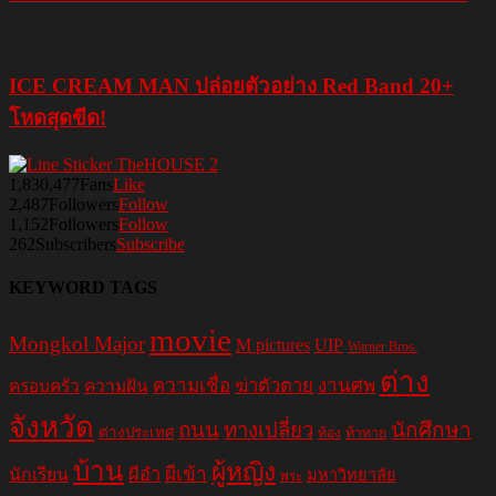
ICE CREAM MAN ปล่อยตัวอย่าง Red Band 20+
โหดสุดขีด!
1,830,477
Fans
Like
2,487
Followers
Follow
1,152
Followers
Follow
262
Subscribers
Subscribe
KEYWORD TAGS
movie
Mongkol Major
M pictures
UIP
Warner Bros.
ต่าง
ความเชื่อ
ฆ่าตัวตาย
งานศพ
ครอบครัว
ความฝัน
จังหวัด
ถนน
ทางเปลี่ยว
นักศึกษา
ต่างประเทศ
ท้อง
ท้าทาย
บ้าน
ผู้หญิง
ผีอำ
ผีเข้า
นักเรียน
มหาวิทยาลัย
พระ