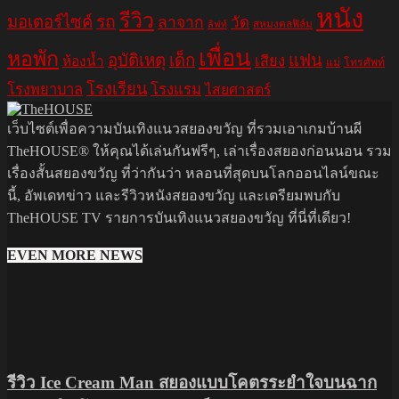
หนัง
รีวิว
มอเตอร์ไซค์
รถ
ลาจาก
วัด
สหมงคลฟิล์ม
ลิฟท์
เพื่อน
หอพัก
อุบัติเหตุ
เด็ก
แฟน
เสียง
ห้องน้ำ
แม่
โทรศัพท์
โรงเรียน
โรงพยาบาล
โรงแรม
ไสยศาสตร์
เว็บไซต์เพื่อความบันเทิงแนวสยองขวัญ ที่รวมเอาเกมบ้านผี
TheHOUSE® ให้คุณได้เล่นกันฟรีๆ, เล่าเรื่องสยองก่อนนอน รวม
เรื่องสั้นสยองขวัญ ที่ว่ากันว่า หลอนที่สุดบนโลกออนไลน์ขณะ
นี้, อัพเดทข่าว และรีวิวหนังสยองขวัญ และเตรียมพบกับ
TheHOUSE TV รายการบันเทิงแนวสยองขวัญ ที่นี่ที่เดียว!
EVEN MORE NEWS
รีวิว Ice Cream Man สยองแบบโคตรระยำใจบนฉาก