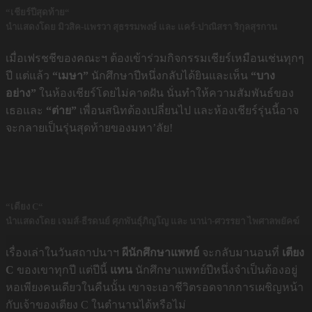
“เชียร์ปีสุดท้าย
“
นำแสดงโดย มิวสิค-แพรวา สุธรรมพงษ์ และ แคร์-ปาณิสรา ริกุลสุรกาน
เมื่อเฟรชชีของคณะฯ ต้องเข้าร่วมกิจกรรมเชียร์เหมือนเช่นทุกๆ
ปี แต่แล้ว
“เมษา”
นักศึกษาปีหนึ่งกลับได้ยินและเห็น
“บาง
อย่าง”
ในห้องเชียร์โดยไม่คาดฝัน นั่นทำให้ความสัมพันธ์ของ
เธอและ
“ต่าย”
เพื่อนสนิทต้องเปลี่ยนไป และห้องเชียร์รุ่นนี้อาจ
จะกลายเป็นรุ่นสุดท้ายของมหา’ลัย!
“เตียง C
“
นำแสดงโดย เจมส์-ธีรดนย์ ศุภพันธุ์ภิญโญ และ นาน่า-ศวรรยา ไพศาลพยัคฆ์
เรื่องเล่าในวันสถาปนาฯ
ผีนักศึกษาแพทย์
จะกลับมานอนที่
เตียง
C
ของเขาทุกปี แต่ปีนี้
แทน
นักศึกษาแพทย์ปีหนึ่งจำเป็นต้องอยู่
หอเพียงคนเดียวในคืนนั้น เขาจะเอาชีวิตรอดจากการเผชิญหน้า
กับเจ้าของเตียง C ในตำนานได้หรือไม่