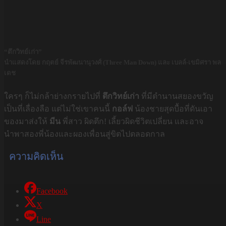
“ตึกวิทย์เก่า”
นำแสดงโดย กฤตย์ จีรพัฒนานุวงศ์ (Three Man Down) และ เบลล์-เขมิศรา พล
เดช
ใครๆ ก็ไม่กล้าย่างกรายไปที่
ตึกวิทย์เก่า
ที่มีตำนานสยองขวัญ
เป็นที่เลื่องลือ แต่ไม่ใช่เขาคนนี้
กอล์ฟ
น้องชายสุดบื้อที่ดันเอา
ของมาส่งให้
มีน
พี่สาว ผิดตึก! เลี้ยวผิดชีวิตเปลี่ยน และอาจ
นำพาสองพี่น้องและผองเพื่อนสู่ขิตไปตลอดกาล
ความคิดเห็น
Facebook
X
Line