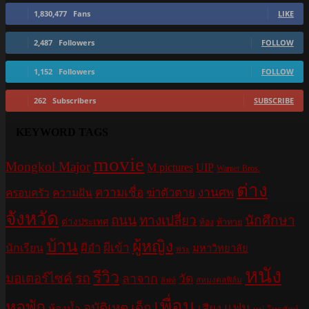
1,830,477
Fans
LIKE
2,487
Followers
FOLLOW
1,152
Followers
FOLLOW
262
Subscribers
SUBSCRIBE
KEYWORD TAGS
movie
Mongkol Major
M pictures
UIP
Warner Bros.
ต่าง
ความเชื่อ
ฆ่าตัวตาย
งานศพ
ครอบครัว
ความฝัน
จังหวัด
ถนน
ทางเปลี่ยว
นักศึกษา
ต่างประเทศ
ท้อง
ท้าทาย
บ้าน
ผู้หญิง
ผีอำ
ผีเข้า
นักเรียน
มหาวิทยาลัย
พระ
หนัง
รีวิว
มอเตอร์ไซค์
รถ
ลาจาก
วัด
สหมงคลฟิล์ม
ลิฟท์
เพื่อน
หอพัก
อุบัติเหตุ
เด็ก
แฟน
เสียง
ห้องน้ำ