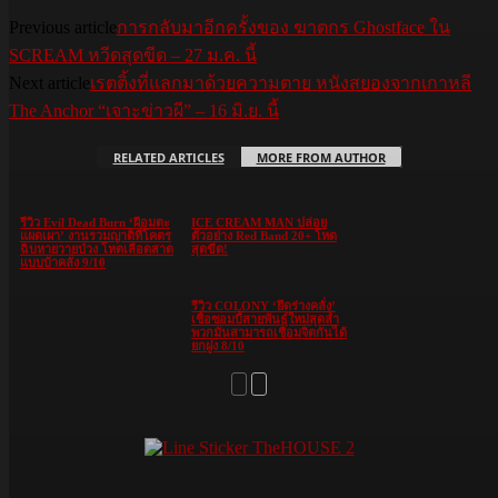
Previous article
การกลับมาอีกครั้งของ ฆาตกร Ghostface ใน
SCREAM หวีดสุดขีด – 27 ม.ค. นี้
Next article
เรตติ้งที่แลกมาด้วยความตาย หนังสยองจากเกาหลี
The Anchor “เจาะข่าวผี” – 16 มิ.ย. นี้
RELATED ARTICLES
MORE FROM AUTHOR
รีวิว Evil Dead Burn ‘ผีอมตะ
ICE CREAM MAN ปล่อย
แผดเผา’ งานรวมญาติที่โคตร
ตัวอย่าง Red Band 20+ โหด
ฉิบหายวายป่วง โหดเลือดสาด
สุดขีด!
แบบบ้าคลั่ง 9/10
รีวิว COLONY ‘ยึดร่างคลั่ง’
เชื้อซอมบี้สายพันธุ์ใหม่สุดล้ำ
พวกมันสามารถเชื่อมจิตกันได้
ยกฝูง 8/10