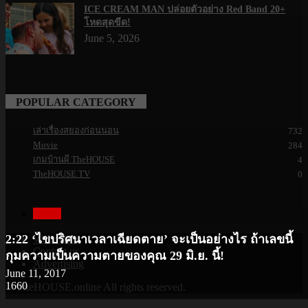
ICE CREAM MAN ปล่อยตัวอย่าง Red Band 20+
โหดสุดขีด!
June 5, 2026
POPULAR CATEGORY
เล่าเรื่องสยองก่อนนอน
732
Movie
284
เกมบ้านผี TheHOUSE
4
TheHOUSE TV
0
Movie
2:22 ‘ไขปริศนาเวลาเฉียดตาย’ จะเป็นอย่างไร ถ้าเลขนี้
Webmaster
Contact us
กุมความเป็นความตายของคุณ 29 มิ.ย. นี้!
Advertising
June 11, 2017
1660
© TheHOUSE.online All rights reserved.