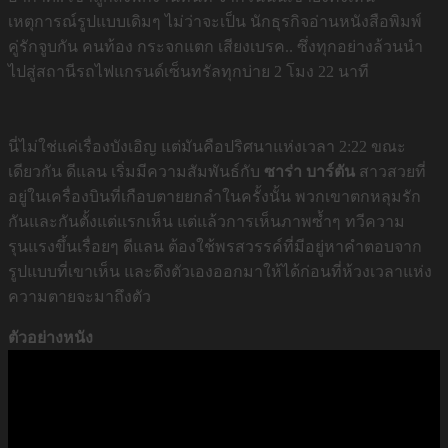
เหตุการณ์รูปแบบเดิมๆ ไม่ว่าจะเป็น นักธุรกิจอ่านหนังสือพิมพ์
คู่รักจูบกัน คนท้อง กระจกแตก เสียงเบรค.. ซึ่งทุกอย่างล้วนนำ
ไปสู่สถานีรถไฟแกรนด์เซ็นทรัลทุกบ่าย 2 โมง 22 นาที
นี่ไม่ใช่แค่เรื่องบังเอิญ แต่มันคือปริศนาแห่งเวลา 2:22 ขณะ
เดียวกัน ดีแลน
เริ่มมีความสัมพันธ์กับ
ซาร่า บาร์ตัน
สาวสวยที่
อยู่ในเครื่องบินที่เกือบตายยกลำในครั้งนั้น พวกเขาตกหลุมรัก
กันและกันตั้งแต่แรกเห็น แต่แล้วการเห็นภาพซ้ำๆ ทวีความ
รุนแรงขึ้นเรื่อยๆ ดีแลน ต้องใช้พรสวรรค์ที่มีอยู่หาคำตอบจาก
รูปแบบที่เขาเห็น และดึงตัวเองออกมาให้ได้ก่อนที่ห้วงเวลาแห่ง
ความตายจะมาถึงตัว
ตัวอย่างหนัง