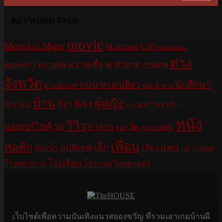
KEYWORD TAGS
movie
Mongkol Major
M pictures
UIP
Warner Bros.
ต่าง
ความเชื่อ
ฆ่าตัวตาย
งานศพ
ครอบครัว
ความฝัน
จังหวัด
ถนน
ทางเปลี่ยว
นักศึกษา
ต่างประเทศ
ท้อง
ท้าทาย
บ้าน
ผู้หญิง
ผีอำ
ผีเข้า
นักเรียน
มหาวิทยาลัย
พระ
หนัง
รีวิว
มอเตอร์ไซค์
รถ
ลาจาก
วัด
สหมงคลฟิล์ม
ลิฟท์
เพื่อน
หอพัก
อุบัติเหตุ
เด็ก
แฟน
เสียง
ห้องน้ำ
แม่
โทรศัพท์
โรงเรียน
โรงพยาบาล
โรงแรม
ไสยศาสตร์
เว็บไซต์เพื่อความบันเทิงแนวสยองขวัญ ที่รวมเอาเกมบ้านผี