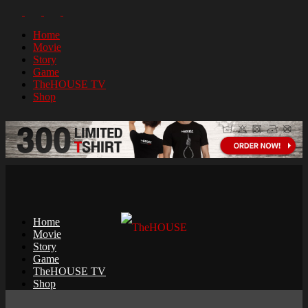
Home
Movie
Story
Game
TheHOUSE TV
Shop
Home
Movie
Story
Game
TheHOUSE TV
Shop