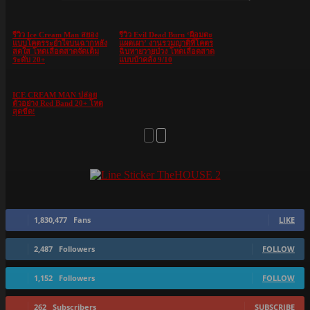
รีวิว Ice Cream Man สยอง
รีวิว Evil Dead Burn ‘ผีอมตะ
แบบโคตรระยำใจบนฉากหลัง
แผดเผา’ งานรวมญาติที่โคตร
สดใส โหดเลือดสาดจัดเต็ม
ฉิบหายวายป่วง โหดเลือดสาด
ระดับ 20+
แบบบ้าคลั่ง 9/10
ICE CREAM MAN ปล่อย
ตัวอย่าง Red Band 20+ โหด
สุดขีด!
1,830,477
Fans
LIKE
2,487
Followers
FOLLOW
1,152
Followers
FOLLOW
262
Subscribers
SUBSCRIBE