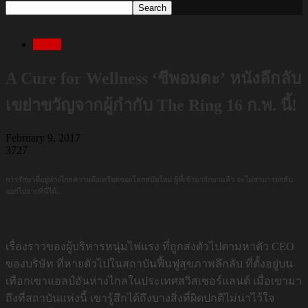
Movie
A Cure for Wellness ‘ชีพอมตะ’ หนังลึกลับ
เขย่าขวัญจากผู้กำกับ The Ring 16 ก.พ. นี้!
February 9, 2017
3727
การรักษาที่อยู่ห่างไกลความตึงเครียดของโลกสมัยใหม่ ผู้ที่เข้ามารักษาแล้ว จะไม่สามารถกลับ
ออกไปจากที่นี่ได้..
เรื่องราวของผู้บริหารหนุ่มไฟแรง ที่ถูกส่งตัวไปตามหาตัว CEO
ของบริษัท ที่หายตัวไปในสถาบันฟื้นฟูสุขภาพลึกลับ ที่ตั้งอยู่บน
เทือกเขาแอลป์อันห่างไกลในประเทศสวิสเซอร์แลนด์ เมื่อเขามา
ถึงที่สถาบันแห่งนี้ เขารู้สึกได้ถึงบางสิ่งที่ผิดปกติไม่น่าไว้ใจ