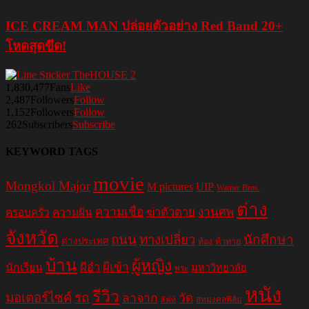
ICE CREAM MAN ปล่อยตัวอย่าง Red Band 20+
โหดสุดขีด!
1,830,477
Fans
Like
2,487
Followers
Follow
1,152
Followers
Follow
262
Subscribers
Subscribe
KEYWORD TAGS
movie
Mongkol Major
M pictures
UIP
Warner Bros.
ต่าง
ความเชื่อ
ฆ่าตัวตาย
งานศพ
ครอบครัว
ความฝัน
จังหวัด
ถนน
ทางเปลี่ยว
นักศึกษา
ต่างประเทศ
ท้อง
ท้าทาย
บ้าน
ผู้หญิง
ผีอำ
ผีเข้า
นักเรียน
มหาวิทยาลัย
พระ
หนัง
รีวิว
มอเตอร์ไซค์
รถ
ลาจาก
วัด
สหมงคลฟิล์ม
ลิฟท์