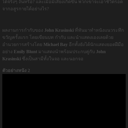
ได้จริงๆ งั้นหรือ? และเมื่อมีเสียงเกิดขึ้น พวกเขาจะเอาชีวิตรอด
จากอสูรกายได้อย่างไร?
ผลงานการกำกับของ
John Krasinski
ที่หันมาทำหนังแนวระทึก
ขวัญครั้งแรก โดยเขียนบท กำกับ และนำแสดงเองเลยด้วย
อำนวยการสร้างโดย
Michael Bay
อีกทั้งยังได้นักแสดงยอดฝีมือ
อย่าง
Emily Blunt
มาแสดงนำพร้อมประกบคู่กับ
John
Krasinski
ซึ่งเป็นสามีทั้งในจอ และนอกจอ
ตัวอย่างหนัง 2