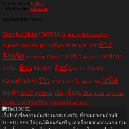
1,152
Followers
Follow
262
Subscribers
Subscribe
KEYWORD TAGS
movie
Mongkol Major
M pictures
UIP
Warner Bros.
ต่าง
ความเชื่อ
ฆ่าตัวตาย
งานศพ
ครอบครัว
ความฝัน
จังหวัด
ถนน
ทางเปลี่ยว
นักศึกษา
ต่างประเทศ
ท้อง
ท้าทาย
บ้าน
ผู้หญิง
ผีอำ
ผีเข้า
นักเรียน
มหาวิทยาลัย
พระ
หนัง
รีวิว
มอเตอร์ไซค์
รถ
ลาจาก
วัด
สหมงคลฟิล์ม
ลิฟท์
เพื่อน
หอพัก
อุบัติเหตุ
เด็ก
แฟน
เสียง
ห้องน้ำ
แม่
โทรศัพท์
โรงเรียน
โรงพยาบาล
โรงแรม
ไสยศาสตร์
เว็บไซต์เพื่อความบันเทิงแนวสยองขวัญ ที่รวมเอาเกมบ้านผี
TheHOUSE® ให้คุณได้เล่นกันฟรีๆ, เล่าเรื่องสยองก่อนนอน รวม