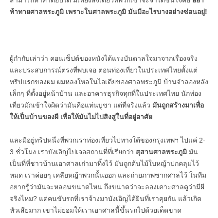
สามารถหาคำตอบได้ มีเพียงสิ่งเดียวที่พวกเขาจะจำได้ขึ้นใจคือ
อย่า
ท้าทายศาลพระภูมิ เพราะในศาลพระภูมิ มันมีอะไรบางอย่างซ่อนอยู่!
ผู้กำกับเล่าว่า คอนเซ็ปต์ของหนังได้แรงบันดาลใจมาจากเรื่องจริง
และประสบการณ์ตรงที่พบเจอ ตอนท่องเที่ยวในประเทศไทยตั้งแต่
ทริปแรกของผม ผมหลงใหลในไอเดียของศาลพระภูมิ บ้านจำลองหลัง
เล็กๆ ที่ตั้งอยู่หน้าบ้าน และอาคารธุรกิจทุกที่ในประเทศไทย นักท่อง
เที่ยวมักเข้าใจผิดว่ามันคือแท่นบูชา แต่ที่จริงแล้ว
มันถูกสร้างมาเพื่อ
ให้เป็นบ้านของผี เพื่อให้มันไม่ไปสิงสู่ในที่อยู่อาศัย
และมีอยู่ทริปหนึ่งที่พวกเราท่องเที่ยวไปทางใต้ของกรุงเทพฯ ไปแค่ 2-
3 ชั่วโมง เราบังเอิญไปเจอสถานที่ที่เรียกว่า
สุสานศาลพระภูมิ
มัน
เป็นที่ที่ชาวบ้านเอาศาลเก่ามาทิ้งไว้ มันถูกต้นไม้ใบหญ้าปกคลุมไว้
หมด เราค่อยๆ เคลียหญ้าพวกนั้นออก และถ่ายภาพซากศาลไว้ ในทีม
อยากรู้ว่ามันจะหลอนขนาดไหน ถึงขนาดว่าจะลองเคาะศาลดูว่ามีผี
จริงไหม? แต่คนขับรถที่เราจ้างมาบังเอิญได้ยินที่เราคุยกัน แล้วเกิด
หัวเสียมาก เขาไม่ยอมให้เราเอาศาลนี้ขึ้นรถไปด้วยเด็ดขาด