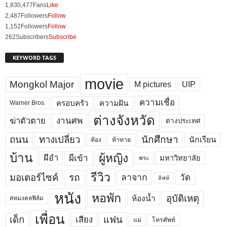
1,830,477
Fans
Like
2,487
Followers
Follow
1,152
Followers
Follow
262
Subscribers
Subscribe
KEYWORD TAGS
movie
Mongkol Major
M pictures
UIP
ความเชื่อ
ครอบครัว
ความฝัน
Warner Bros.
ต่างจังหวัด
งานศพ
ฆ่าตัวตาย
ต่างประเทศ
ถนน
ทางเปลี่ยว
นักศึกษา
นักเรียน
ท้อง
ท้าทาย
บ้าน
ผู้หญิง
ผีเข้า
ผีอำ
มหาวิทยาลัย
พระ
รีวิว
มอเตอร์ไซค์
รถ
ลาจาก
วัด
ลิฟท์
หนัง
หอพัก
อุบัติเหตุ
ห้องน้ำ
สหมงคลฟิล์ม
เพื่อน
เด็ก
แฟน
เสียง
แม่
โทรศัพท์