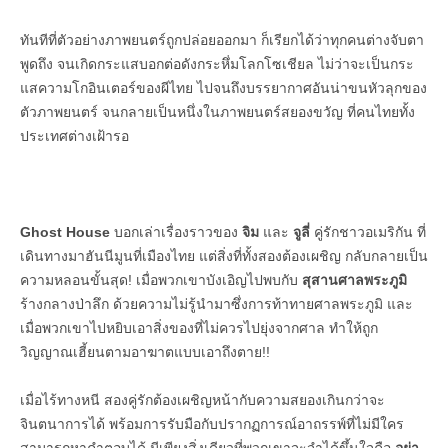
ทันทีที่ตัวอย่างภาพยนตร์ถูกปล่อยออกมา ก็เรียกได้ว่าทุกคนต่างจับตา
พูดถึง จนเกิดกระแสบอกต่อดังกระหึ่มโลกโซเชียล ไม่ว่าจะเป็นกระ
แสความโกอินเตอร์ของผีไทย ไปจนถึงบรรยากาศอันน่าขนหัวลุกของ
ตัวภาพยนตร์ จนกลายเป็นหนึ่งในภาพยนตร์สยองขวัญ ที่คนไทยทั้ง
ประเทศต่างเฝ้ารอ
Ghost House
บอกเล่าเรื่องราวของ
จิม
และ
จูลี่
คู่รักชาวอเมริกัน ที่
เดินทางมาฮันนีมูนที่เมืองไทย แต่สิ่งที่ทั้งสองต้องเผชิญ กลับกลายเป็น
ความหลอนขั้นสุด! เมื่อพวกเขาบังเอิญไปพบกับ
สุสานศาลพระภูมิ
ร้างกลางป่าลึก ด้วยความไม่รู้นำมาซึ่งการท้าทายศาลพระภูมิ และ
เมื่อพวกเขาไปหยิบเอาสิ่งของที่ไม่ควรไปยุ่งจากศาล ทำให้ถูก
วิญญาณเฮี้ยนตามอาฆาตแบบเอาถึงตาย!!
เมื่อไร้ทางหนี สองคู่รักต้องเผชิญหน้ากับความสยองเกินกว่าจะ
จินตนาการได้ พร้อมการรับมือกับปรากฏการณ์อาถรรพ์ที่ไม่มีใคร