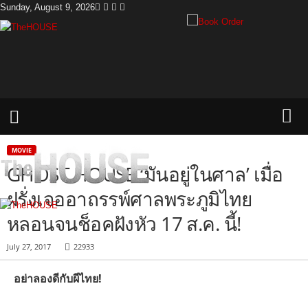
Sunday, August 9, 2026
T
h
e
H
o
u
s
e
MOVIE
GHOST HOUSE ‘มันอยู่ในศาล’ เมื่อ
ฝรั่งเจออาถรรพ์ศาลพระภูมิไทย
หลอนจนช็อคฝังหัว 17 ส.ค. นี้!
July 27, 2017
22933
อย่าลองดีกับผีไทย!