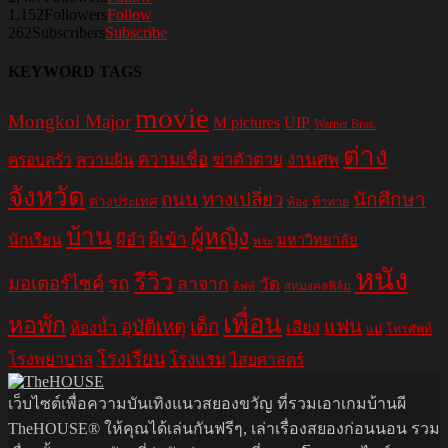
1,152
Followers
Follow
262
Subscribers
Subscribe
KEYWORD TAGS
movie
Mongkol Major
M pictures
UIP
Warner Bros.
ต่าง
ความเชื่อ
ฆ่าตัวตาย
งานศพ
ครอบครัว
ความฝัน
จังหวัด
ถนน
ทางเปลี่ยว
นักศึกษา
ต่างประเทศ
ท้อง
ท้าทาย
บ้าน
ผู้หญิง
ผีอำ
ผีเข้า
นักเรียน
มหาวิทยาลัย
พระ
หนัง
รีวิว
มอเตอร์ไซค์
รถ
ลาจาก
วัด
สหมงคลฟิล์ม
ลิฟท์
เพื่อน
หอพัก
อุบัติเหตุ
เด็ก
แฟน
เสียง
ห้องน้ำ
แม่
โทรศัพท์
โรงเรียน
โรงพยาบาล
โรงแรม
ไสยศาสตร์
เว็บไซต์เพื่อความบันเทิงแนวสยองขวัญ ที่รวมเอาเกมบ้านผี
TheHOUSE® ให้คุณได้เล่นกันฟรีๆ, เล่าเรื่องสยองก่อนนอน รวม