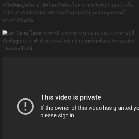
พลัดจับผลูหนีตายไปพร้อมกับฮิเดโอะ ภายหลังพบว่าเธอติดเชื้อ
ZQN แต่เธอยังคงสภาพความเป็นมนุษย์อยู่ เพราะถูกซอมบี้
ทารกไร้ฟันกัด
ยาบุ โอดะ
(มาซามิ นางาซาว่า) พยาบาลประจำค่ายผู้ลี้
ภัยที่อยู่บนดาดฟ้าห้างสรรพสินค้า ผู้กลายเป็นเพื่อนสนิทของฮิเด
โอะและฮิโรมิ