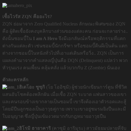
เชื้อไวรัส ZQN คืออะไร?
ZQN ย่อมาจาก Zero Qualified Nucleus ลักษณะพิเศษของ ZQN
คือ ผู้ติดเชื้อยังคงบุคลิกบางส่วนของแต่ละคน ก่อนจะกลายร่าง..
ดังนั้นซอมบี้ใน
I am A Hero
จึงมีเอกลัษณ์หรือพฤติกรรมที่แตก
ต่างกันแต่ละตัว เช่นซอมบี้นักกรีฑา หรือซอมบี้ตีนผีเป็นต้น แตก
ต่างจากซอมบี้ในหนังทั่วไปที่เอาแต่เดินหรือวิ่ง.. ZQN เป็นการ
แผลงคำมาจากคำแสลงญี่ปุ่นคือ DQN (Delinquent) แปลว่า พวก
หัวรุนแรง คนเพี้ยน คลุ้มคลั่ง แล้วบวกกับ Z (Zombie) นั่นเอง
ตัวละครหลัก
ฮิเดโอะ ซูซุกิ
(โย โออิซุมิ)
ผู้ช่วยนักเขียนการ์ตูน ที่ชีวิต
แสนอับโชคต้องพลิกผัน เมื่อเชื้อ ZQN ระบาด แฟนสาวของเขา
และคนรอบข้างเขากลายเป็นซอมบี้ เขาจึงต้องเอาตัวรอดและสู้
โดยมีปืนลูกซองเป็นอาวุธคู่กาย เพราะเขาอยู่ชมรมยิงปืนและมี
ใบอนุญาต ซึ่งญี่ปุ่นเข้มงวดมากกับกฎหมายอาวุธปืน
ฮิโรมิ ฮายาคาริ
(คาซุมิ อาริมุระ)
สาวมัธยมปลายที่จับ