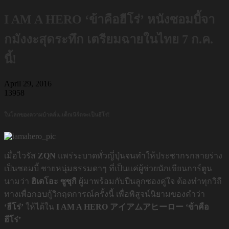
I AM A HERO ‘ข้าคือฮีโร่’ หนังซอมบี้จา
กมังงะสุดระทึก เตรียมฉายในไทย 7 ก.ค.
นี้!
April 29, 2016
13958
ในโลกของความบ้าคลั่ง..เด็กเนิร์ดจะเป็นฮีโร่!
เมื่อไวรัส
ZQN
แพร่ระบาดทั่วญี่ปุ่นจนทำให้ประชากรกลายร่าง
เป็นซอมบี้ ชายหนุ่มธรรมดาๆ ที่เป็นแค่ผู้ช่วยนักเขียนการ์ตูน
นามว่า
ฮิเดโอะ ซูซุกิ
ผู้มาพร้อมกับปืนลูกซองคู่ใจ ต้องทำทุกวิถี
ทางเพื่อกอบกู้วิกฤตการณ์ครั้งนี้ เพื่อพิสูจน์นิยามของคำว่า
‘ฮีโร่’
ให้ได้ใน
I AM A HERO アイアムアヒーロー ‘ข้าคือ
ฮีโร่’