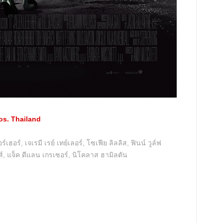
os. Thailand
อร์, เจเรมี เรย์ เทย์เลอร์, โซเฟีย ลิลลิส, ฟินน์ วูล์ฟ
, แจ็ค ดีแลน เกรเซอร์, นิโคลาส ฮามิลตัน