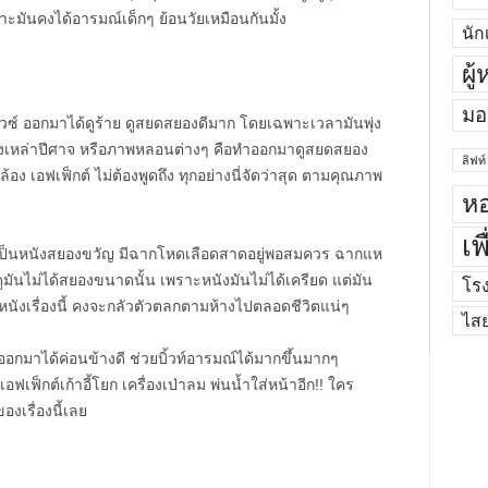
มันคงได้อารมณ์เด็กๆ ย้อนวัยเหมือนกันมั้ง
นัก
ผู
มอ
วซ์ ออกมาได้ดูร้าย ดูสยดสยองดีมาก โดยเฉพาะเวลามันพุ่ง
ถึงเหล่าปีศาจ หรือภาพหลอนต่างๆ คือทำออกมาดูสยดสยอง
ลิฟท์
ล้อง เอฟเฟ็กต์ ไม่ต้องพูดถึง ทุกอย่างนี่จัดว่าสุด ตามคุณภาพ
หอ
เพ
นเป็นหนังสยองขวัญ มีฉากโหดเลือดสาดอยู่พอสมควร ฉากแห
ดูมันไม่ได้สยองขนาดนั้น เพราะหนังมันไม่ได้เครียด แต่มัน
โร
ูหนังเรื่องนี้ คงจะกลัวตัวตลกตามห้างไปตลอดชีวิตแน่ๆ
ไส
ออกมาได้ค่อนข้างดี ช่วยบิ้วท์อารมณ์ได้มากขึ้นมากๆ
ฟ็กต์เก้าอี้โยก เครื่องเป่าลม พ่นน้ำใส่หน้าอีก!! ใคร
เรื่องนี้เลย