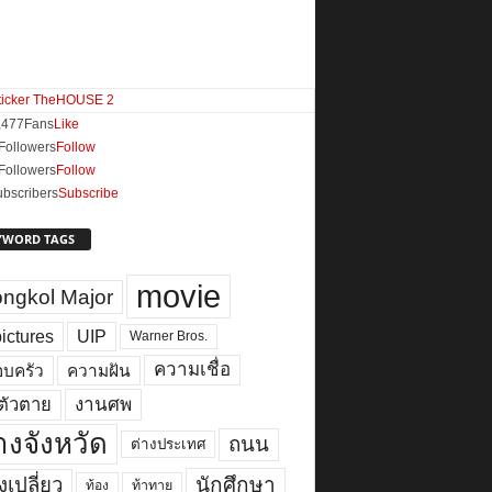
,477
Fans
Like
Followers
Follow
Followers
Follow
bscribers
Subscribe
YWORD TAGS
movie
ngkol Major
ictures
UIP
Warner Bros.
ความเชื่อ
บครัว
ความฝัน
งานศพ
ตัวตาย
างจังหวัด
ถนน
ต่างประเทศ
เปลี่ยว
นักศึกษา
ท้อง
ท้าทาย