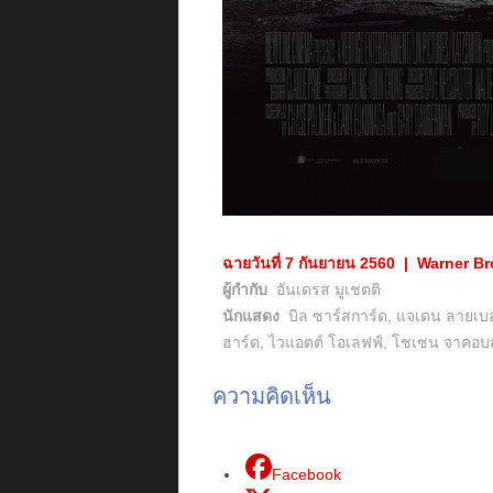
ฉายวันที่ 7 กันยายน 2560 | Warner Br
ผู้กำกับ
อันเดรส มูเชตติ
นักแสดง
บิล ซาร์สการ์ด, แจเดน ลายเบอร์เฮ
ฮาร์ด, ไวแอตต์ โอเลฟฟ์, โชเซน จาคอบส์
ความคิดเห็น
Facebook