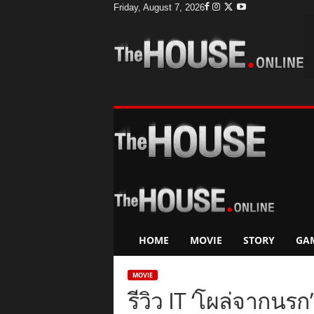
Friday, August 7, 2026
T
h
e
H
o
u
s
e
HOME
MOVIE
STORY
GA
MOVIE
รีวิว IT ‘โผล่จากนร