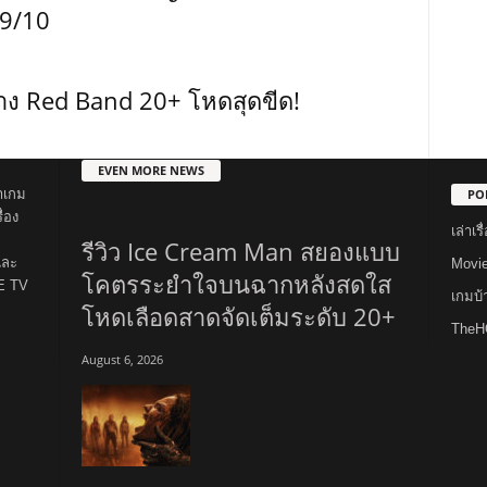
 9/10
าง Red Band 20+ โหดสุดขีด!
EVEN MORE NEWS
PO
าเกม
่อง
เล่าเ
รีวิว Ice Cream Man สยองแบบ
และ
Movi
โคตรระยำใจบนฉากหลังสดใส
E TV
เกมบ
โหดเลือดสาดจัดเต็มระดับ 20+
TheH
August 6, 2026