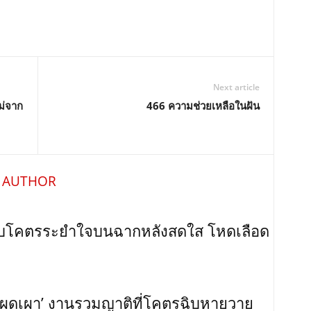
Next article
หม่จาก
466 ความช่วยเหลือในฝัน
 AUTHOR
บบโคตรระยำใจบนฉากหลังสดใส โหดเลือด
ะแผดเผา’ งานรวมญาติที่โคตรฉิบหายวาย