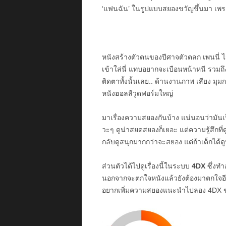
‘แฟนฉัน’ ในรูปแบบสยองขวัญขึ้นมา เพราะ
หนังสร้างตัวตนของปีศาจตัวตลก เพนนี่ ไ
เข้าใส่นี่ แทบอยากจะเบือนหน้าหนี รวม
ติดตาทั้งนั้นเลย.. ด้านงานภาพ เสียง มุมก
หนังฮอลลีวูดฟอร์มใหญ่
มาเรื่องความสยองกันบ้าง แน่นอนว่ามั
วะๆ ดูน่าสยดสยองก็เยอะ แต่ความรู้สึกที่
กลับดูสนุกมากกว่าจะสยอง แต่ถ้าเด็กได้ด
ส่วนตัวได้ไปดูเรื่องนี้ในระบบ
4DX
ซึ่งทำ
นอกจากจะตกใจหนังแล้วยังต้องมาตกใจอีเอฟเ
อยากเพิ่มความสยองแนะนำไปลอง 4DX ของ