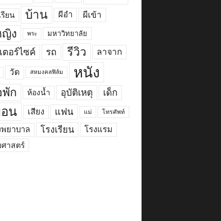
บ้าน
ผีเข้า
ผีอำ
เรียน
้หญิง
มหาวิทยาลัย
พระ
รีวิว
เตอร์ไซค์
รถ
ลาจาก
หนัง
วัด
สหมงคลฟิล์ม
พัก
อุบัติเหตุ
เด็ก
ห้องน้ำ
ื่อน
แฟน
เสียง
แม่
โทรศัพท์
งพยาบาล
โรงเรียน
โรงแรม
ยศาสตร์