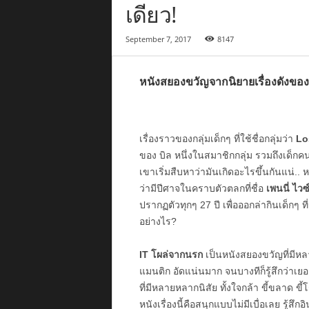
เดียว!
September 7, 2017
8147
หนังสยองขวัญจากนิยายเรื่องดังขอ
เรื่องราวของกลุ่มเด็กๆ ที่ใช้ชื่อกลุ่มว่า
Lo
ของ บิล หนึ่งในสมาชิกกลุ่ม รวมถึงเด็กค
เขาเริ่มสืบหาว่ามันเกิดอะไรขึ้นกันแน่.. หล
ว่ามีปีศาจในคราบตัวตลกที่ชื่อ
เพนนี่ ไวซ
ปรากฏตัวทุกๆ 27 ปี เพื่อออกล่ากินเด็กๆ 
อย่างไร?
IT โผล่จากนรก
เป็นหนังสยองขวัญที่มีหล
แมนติก อัดแน่นมาก จนบางทีก็รู้สึกว่าเยอ
ที่มีหลายหลากนิสัย ทั้งใจกล้า ขี้ขลาด ข
หนังเรื่องนี้คือสนุกแบบไม่มีเบื่อเลย รู้สึ