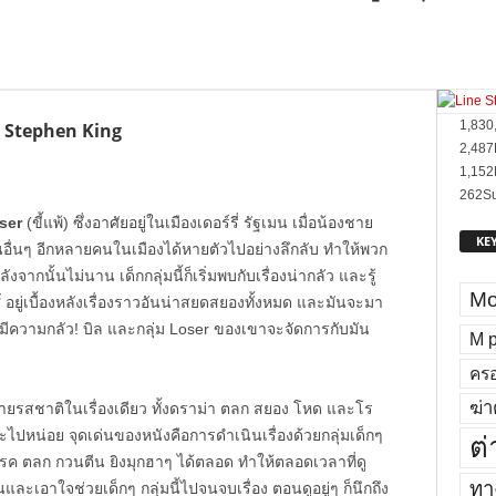
1,830
ง Stephen King
2,487
1,152
262
Su
ser
(ขี้แพ้) ซึ่งอาศัยอยู่ในเมืองเดอร์รี่ รัฐเมน เมื่อน้องชาย
KE
นอื่นๆ อีกหลายคนในเมืองได้หายตัวไปอย่างลึกลับ ทำให้พวก
ังจากนั้นไม่นาน เด็กกลุ่มนี้ก็เริ่มพบกับเรื่องน่ากลัว และรู้
Mo
์
อยู่เบื้องหลังเรื่องราวอันน่าสยดสยองทั้งหมด และมันจะมา
ที่มีความกลัว! บิล และกลุ่ม Loser ของเขาจะจัดการกับมัน
M p
ครอ
ฆ่า
ายรสชาติในเรื่องเดียว ทั้งดราม่า ตลก สยอง โหด และโร
ะไปหน่อย จุดเด่นของหนังคือการดำเนินเรื่องด้วยกลุ่มเด็กๆ
ต่
ี้โรค ตลก กวนตีน ยิงมุกฮาๆ ได้ตลอด ทำให้ตลอดเวลาที่ดู
ทาง
กอินและเอาใจช่วยเด็กๆ กลุ่มนี้ไปจนจบเรื่อง ตอนดูอยู่ๆ ก็นึกถึง