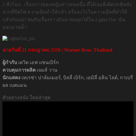
2 ชั่วโมง.. เรื่องราวของหญิงสาวคนหนึ่ง ที่ได้เจอสิ่งผิดปกติหลัง
จากที่ปิดไฟ ความมืดทำให้กลัว หรืออะไรในความมืดที่ทำให้
กลัวกันแน่? พบกับเรื่องราวอันน่าขนลุกได้ไน Lights Out ‘มัน
ออกมาขย้ำ’
ฉายวันที่ 21 กรกฎาคม 2559 | Warner Bros. Thailand
ผู้กำกับ
เดวิด เอฟ แซนเบิร์ก
ควบคุมการผลิต
เจมส์ วาน
นักแสดง
เทเรซ่า ปาล์มเมอร์
,
บิลลี่ เบิร์ก
,
เอมิลี่ อลิน ไลด์
,
กาเบรี
ยล เบตแมน
ตัวอย่างหนัง ใหม่ล่าสุด