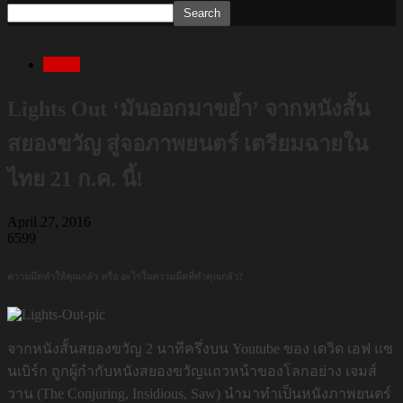
Movie
Lights Out ‘มันออกมาขย้ำ’ จากหนังสั้น
สยองขวัญ สู่จอภาพยนตร์ เตรียมฉายใน
ไทย 21 ก.ค. นี้!
April 27, 2016
6599
ความมืดทำให้คุณกลัว หรือ อะไรในความมืดที่ทำคุณกลัว?
จากหนังสั้นสยองขวัญ 2 นาทีครึ่งบน Youtube ของ เดวิด เอฟ แซ
นเบิร์ก ถูกผู้กำกับหนังสยองขวัญแถวหน้าของโลกอย่าง เจมส์
วาน (The Conjuring, Insidious, Saw) นำมาทำเป็นหนังภาพยนตร์