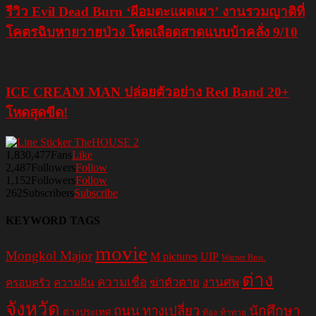
รีวิว Evil Dead Burn ‘ผีอมตะแผดเผา’ งานรวมญาติที่
โคตรฉิบหายวายป่วง โหดเลือดสาดแบบบ้าคลั่ง 9/10
ICE CREAM MAN ปล่อยตัวอย่าง Red Band 20+
โหดสุดขีด!
1,830,477
Fans
Like
2,487
Followers
Follow
1,152
Followers
Follow
262
Subscribers
Subscribe
KEYWORD TAGS
movie
Mongkol Major
M pictures
UIP
Warner Bros.
ต่าง
ความเชื่อ
ฆ่าตัวตาย
งานศพ
ครอบครัว
ความฝัน
จังหวัด
ถนน
ทางเปลี่ยว
นักศึกษา
ต่างประเทศ
ท้อง
ท้าทาย