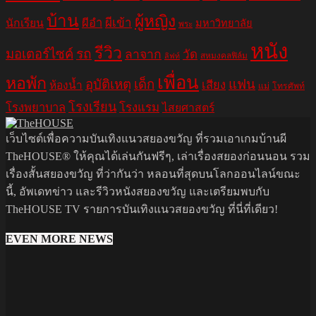
บ้าน
ผู้หญิง
ผีอำ
ผีเข้า
นักเรียน
มหาวิทยาลัย
พระ
หนัง
รีวิว
มอเตอร์ไซค์
รถ
ลาจาก
วัด
สหมงคลฟิล์ม
ลิฟท์
เพื่อน
หอพัก
อุบัติเหตุ
เด็ก
แฟน
เสียง
ห้องน้ำ
แม่
โทรศัพท์
โรงเรียน
โรงพยาบาล
โรงแรม
ไสยศาสตร์
เว็บไซต์เพื่อความบันเทิงแนวสยองขวัญ ที่รวมเอาเกมบ้านผี
TheHOUSE® ให้คุณได้เล่นกันฟรีๆ, เล่าเรื่องสยองก่อนนอน รวม
เรื่องสั้นสยองขวัญ ที่ว่ากันว่า หลอนที่สุดบนโลกออนไลน์ขณะ
นี้, อัพเดทข่าว และรีวิวหนังสยองขวัญ และเตรียมพบกับ
TheHOUSE TV รายการบันเทิงแนวสยองขวัญ ที่นี่ที่เดียว!
EVEN MORE NEWS