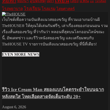
เพื่อน
หอพัก
อุบัติเหตุ
เด็ก
แฟน
เสียง
ห้องน้ำ
แม่
โทรศัพท์
โรงเรียน
โรงพยาบาล
โรงแรม
ไสยศาสตร์
เว็บไซต์เพื่อความบันเทิงแนวสยองขวัญ ที่รวมเอาเกมบ้านผี
TheHOUSE® ให้คุณได้เล่นกันฟรีๆ, เล่าเรื่องสยองก่อนนอน รวม
เรื่องสั้นสยองขวัญ ที่ว่ากันว่า หลอนที่สุดบนโลกออนไลน์ขณะ
นี้, อัพเดทข่าว และรีวิวหนังสยองขวัญ และเตรียมพบกับ
TheHOUSE TV รายการบันเทิงแนวสยองขวัญ ที่นี่ที่เดียว!
EVEN MORE NEWS
รีวิว Ice Cream Man สยองแบบโคตรระยำใจบนฉาก
หลังสดใส โหดเลือดสาดจัดเต็มระดับ 20+
August 6, 2026