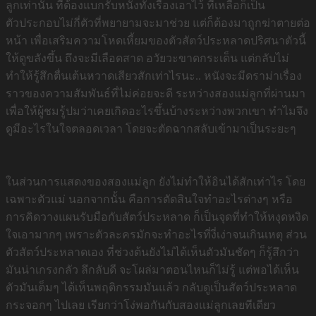
ลูกเท่านั้น ที่ต้องแบกรับหนังทั้งเรื่องเอาไว้ ที่เหลือก็เป็น
ตัวประกอบไม่กี่ตัวที่พยายามจะมาช่วย แต่ก็ต้องมาถูกฆ่าตายต่อ
หน้า เพื่อเสริมความโหดเหี้ยมของตัวสัตว์ประหลาดปริศนาตัวนี้
ให้ดูขลังขึ้น ถึงจะมีเลือดสาด อวัยวะขาดกระเด็น แต่กลับไม่
ทำให้รู้สึกตื่นเต้นหวาดเสียวสักเท่าไรนะ.. หนังจะมีดราม่าเรื่อง
ราวของความสัมพันธ์ที่ไม่ค่อยจะดี ระหว่างสองแม่ลูกที่ผ่านมา
เพื่อให้ผู้ชมรู้ปมว่าเคยเกิดอะไรขึ้นบ้างระหว่างพวกเขา ทำไมจึง
ดูมีอะไรในใจตลอดเวลา โดยจะตัดฉากสลับเข้ามาเป็นระยะๆ
ในส่วนการแสดงของสองแม่ลูก ยังไม่ทำให้อินได้สักเท่าไร โดย
เฉพาะตัวแม่ นอกจากนั้น คือการตัดสินใจทำอะไรต่างๆ หรือ
การคิดวางแผนรับมือกับสัตว์ประหลาด ก็เป็นจุดที่ทำให้หงุดหงิด
ใจเอามากๆ เพราะตัวละครมักจะทำอะไรที่งี่เง่าจนเกินเหตุ ส่วน
ตัวสัตว์ประหลาดเอง ที่ช่วงต้นยังไม่ได้เห็นตัวมันชัดๆ ก็รู้สึกว่า
มันน่าเกรงกลัว ลึกลับดี จะโผล่มาตอนไหนก็ไม่รู้ แต่พอได้เห็น
ตัวมันเต็มๆ ได้เห็นพฤติกรรมมันแล้ว กลับดูเป็นสัตว์ประหลาด
กระจอกๆ ไปเลย เรียกว่าโง่พอกันกับสองแม่ลูกเลยทีเดียว