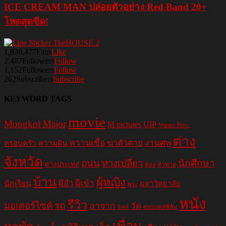
ICE CREAM MAN ปล่อยตัวอย่าง Red Band 20+
โหดสุดขีด!
1,830,477
Fans
Like
2,487
Followers
Follow
1,152
Followers
Follow
262
Subscribers
Subscribe
KEYWORD TAGS
movie
Mongkol Major
M pictures
UIP
Warner Bros.
ต่าง
ความเชื่อ
ฆ่าตัวตาย
งานศพ
ครอบครัว
ความฝัน
จังหวัด
ถนน
ทางเปลี่ยว
นักศึกษา
ต่างประเทศ
ท้อง
ท้าทาย
บ้าน
ผู้หญิง
ผีอำ
ผีเข้า
นักเรียน
มหาวิทยาลัย
พระ
หนัง
รีวิว
มอเตอร์ไซค์
รถ
ลาจาก
วัด
สหมงคลฟิล์ม
ลิฟท์