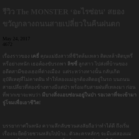
รีวิว The MONSTER ‘อะไรซ่อน’ สยอง
ขวัญกลางถนนสายเปลี่ยวในคืนฝนตก
May 24, 2017
4672
เรื่องราวของ
เคธี่
คุณแม่ยังสาวที่ชีวิตล้มเหลว ติดเหล้าติดบุหรี่
หรี่อย่างหนัก เธอต้องขับรถพา
ลิซซี่
ลูกสาว ไปส่งที่บ้านของ
อดีตสามีของเธอที่ต่างเมือง แต่ระหว่างทางนั้น กลับเกิด
อุบัติเหตุที่ไม่คาดฝัน ทำให้สองแม่ลูกต้องติดอยู่ในรถ บนถนน
สายเปลี่ยวที่สองข้างทางมีแต่ป่า พร้อมกับสายฝนที่เทลงมา ก่อน
ที่พวกเขาจะพบว่า
มีบางสิ่งแอบซ่อนอยู่ในป่า รอเวลาที่จะเข้ามา
จู่โจมเพื่อเอาชีวิต!
บรรยากาศในหนัง ความลึกลับชวนสงสัยถือว่าทำได้ดี ถึงเริ่ม
เรื่องจะยืดย้วยชวนหลับไปบ้าง.. ตัวละครหลักๆ จะมีแค่สองแม่