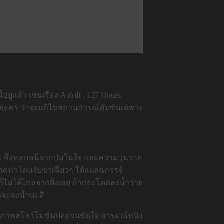
่แล้ว เช่นเรื่อง A drift , 127 Hours,
ับตัวละคร ว่าจะแก้ไขสถานการณ์คับขันเฉพาะ
รหลัก ซึ่งหลบหนีจากปมในใจ และความวุ่นวาย
พลาดท่าโดนงับขาเฉี่ยวๆ ได้แผลฉกรรจ์
็ไม่ได้ไกลจากฝั่งเลย ถ้ากระโดดลงน้ำว่าย
ิดจะลงน้ำน่ะสิ
ใช้ภาพสโลว์โมชั่นบ่อยจนขัดใจ อารมณ์หนัง