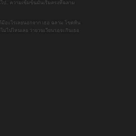
นไป.. ความเข้มข้นมันเริ่มตรงที่ฉลาม
ม่ได้มีอะไรเลยนอกจาก เธอ ฉลาม โขดหิน
คงไม่ไปไหนเลย ว่ายวนเวียนรอจะกินเธอ