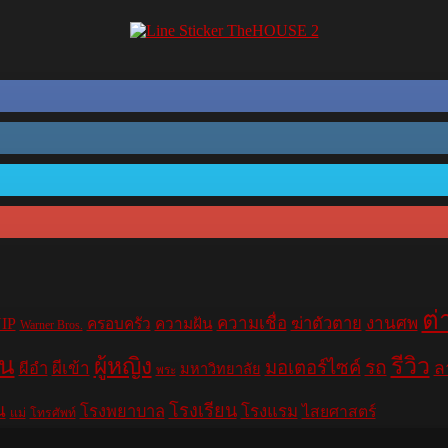
ต่
ความเชื่อ
ฆ่าตัวตาย
งานศพ
IP
ครอบครัว
ความฝัน
Warner Bros.
าน
รีวิว
ผู้หญิง
มอเตอร์ไซค์
รถ
ล
ผีอำ
ผีเข้า
มหาวิทยาลัย
พระ
น
โรงเรียน
โรงพยาบาล
โรงแรม
ไสยศาสตร์
แม่
โทรศัพท์