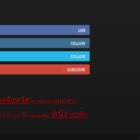
LIKE
FOLLOW
FOLLOW
SUBSCRIBE
างจังหวัด
ถนน
ทาง
ต่างประเทศ
หนัง
หอพัก
าจาก
วัด
สหมงคลฟิล์ม
ลิฟท์