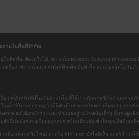
ามในพื้นที่จำกัด!
ดอยู่ในลิสที่จะต้องดูให้ได้ เพราะเป็นคนชอบหนังแนวเอาตัวรอดแบบนี้อยู
ลายเรื่อง เพราะเป็นแนวหนังที่ตื่นเต้น บีบหัวใจ และต้องลุ้นไปก
ก็ถือว่าเป็นหนังที่มีไอเดียน่าสนใจ ที่ให้สาวนักเล่นเซิร์ฟตัวละค
่งในเม็กซิโก แต่ปรากฏว่าที่นี่ดันมีฉลามสุดโหดเจ้าถิ่นรออยู่ เธอ
ิตรอด จนได้มาพักร่าง และทำแผลอยู่บนโขดหินเล็กๆ ที่มองดูแล้วก
มตัวนี้มันยังคงวนเวียนอยู่รอบๆ พร้อมที่จะพุ่งเข้าใส่ทุกเมื่อที่เธอค
 เหมือนนั่งดูหนังโฆษณา หรือ MV สวยๆ ยังไงยังงั้น และรู้สึกว่า