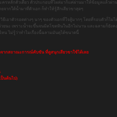
ละครหลักตัวเดียว ตัวประกอบที่โผล่มาก็แค่ผ่านมาให้ข้อมูลแล้วผ่า
จากใต้น้ำมาที่ตัวเอก ก็ทำให้รู้สึกเสียวขาสุดๆ
าวิธีเอาตัวรอดต่างๆ นาๆ ของตัวเอกที่ใจสู้มากๆ โดยที่รอบตัวก็ไ
กัดด้วยนะ เพราะน้ำจะขึ้นจนมิดโขดหินในอีกไม่นาน และฉลามก็ยัง
ไม่รู้ว่าทำไมเรื่องนี้ฉลามมันดุได้ขนาดนี้
ดจากสถาณะการณ์คับขัน ที่ดูสนุกเสียวขาใช้ได้เลย
s
เป็นต้นไป)