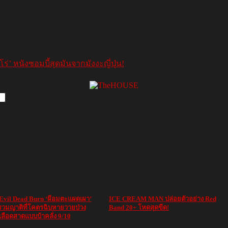
ร่’ หนังซอมบี้สุดมันจากมังงะญี่ปุ่น!
ว Evil Dead Burn ‘ผีอมตะแผดเผา’
ICE CREAM MAN ปล่อยตัวอย่าง Red
วมญาติที่โคตรฉิบหายวายป่วง
Band 20+ โหดสุดขีด!
ลือดสาดแบบบ้าคลั่ง 9/10