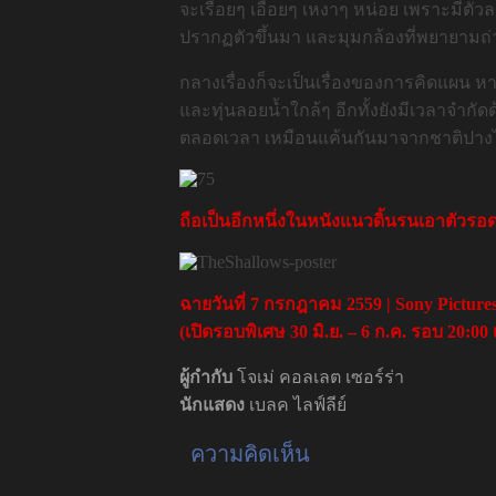
จะเรื่อยๆ เอื่อยๆ เหงาๆ หน่อย เพราะมีตัว
ปรากฏตัวขึ้นมา และมุมกล้องที่พยายามถ่าย
กลางเรื่องก็จะเป็นเรื่องของการคิดแผน ห
และทุ่นลอยน้ำใกล้ๆ อีกทั้งยังมีเวลาจำ
ตลอดเวลา เหมือนแค้นกันมาจากชาติปางไหน 
ถือเป็นอีกหนึ่งในหนังแนวดิ้นรนเอาตัวรอ
ฉายวันที่
7
กรกฎาคม
2559 | Sony Picture
(เปิดรอบพิเศษ 30 มิ.ย. – 6 ก.ค. รอบ 20:00 
ผู้กำกับ
โจเม่ คอลเลต เซอร์ร่า
นักแสดง
เบลค ไลฟ์ลีย์
ความคิดเห็น