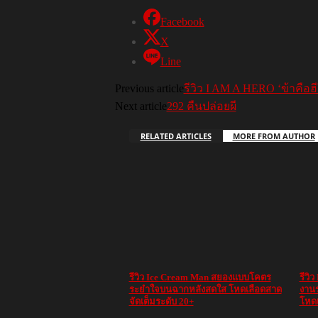
Facebook
X
Line
Previous article
รีวิว I AM A HERO ‘ข้าคือฮีโ
Next article
292 คืนปล่อยผี
RELATED ARTICLES
MORE FROM AUTHOR
รีวิว Ice Cream Man สยองแบบโคตร
รีวิ
ระยำใจบนฉากหลังสดใส โหดเลือดสาด
งานร
จัดเต็มระดับ 20+
โหดเ