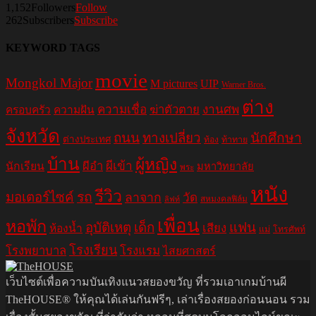
1,152
Followers
Follow
262
Subscribers
Subscribe
KEYWORD TAGS
movie
Mongkol Major
M pictures
UIP
Warner Bros.
ต่าง
ความเชื่อ
ฆ่าตัวตาย
งานศพ
ครอบครัว
ความฝัน
จังหวัด
ถนน
ทางเปลี่ยว
นักศึกษา
ต่างประเทศ
ท้อง
ท้าทาย
บ้าน
ผู้หญิง
ผีอำ
ผีเข้า
นักเรียน
มหาวิทยาลัย
พระ
หนัง
รีวิว
มอเตอร์ไซค์
รถ
ลาจาก
วัด
สหมงคลฟิล์ม
ลิฟท์
เพื่อน
หอพัก
อุบัติเหตุ
เด็ก
แฟน
เสียง
ห้องน้ำ
แม่
โทรศัพท์
โรงเรียน
โรงพยาบาล
โรงแรม
ไสยศาสตร์
เว็บไซต์เพื่อความบันเทิงแนวสยองขวัญ ที่รวมเอาเกมบ้านผี
TheHOUSE® ให้คุณได้เล่นกันฟรีๆ, เล่าเรื่องสยองก่อนนอน รวม