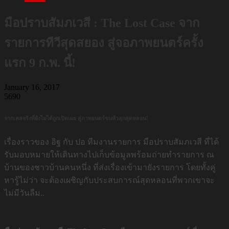
มือปราบสัมภเวสี : The Lost Case จาก
รายการทีวีสุดสยอง สู่จอภาพยนตร์ครั้ง
แรก 9 ก.พ. นี้!
January 16, 2017
5690
จากเคสจริงที่ยังไม่ได้ถูกเปิดเผย สู่ภาพยนตร์ขนหัวลุกสุดหลอน!
เรื่องราวของ อิฐ กับ ปอ ทีมงานรายการ มือปราบสัมภเวสี ที่ได้
รับมอบหมายให้เดินทางไปเก็บข้อมูลพร้อมถ่ายทำรายการ ณ
บ้านของชาวบ้านคนหนึ่ง ที่ส่งเรื่องเข้ามายังรายการ โดยทั้งคู่
หารู้ไม่ว่า จะต้องเผชิญกับประสบการณ์สุดหลอนที่พวกเขาจะ
ไม่มีวันลืม..