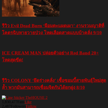
รีวิว Evil Dead Burn ‘ผีอมตะแผดเผา’ งานรวมญาติที่
โคตรฉิบหายวายป่วง โหดเลือดสาดแบบบ้าคลั่ง 9/10
ICE CREAM MAN ปล่อยตัวอย่าง Red Band 20+
โหดสุดขีด!
รีวิว COLONY ‘ยึดร่างคลั่ง’ เชื้อซอมบี้สายพันธุ์ใหม่สุด
ล้ำ พวกมันสามารถเชื่อมจิตกันได้ยกฝูง 8/10
1,830,477
Fans
Like
2,487
Followers
Follow