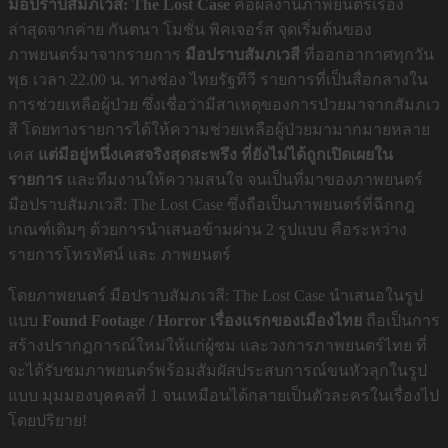
มือปราบสัมภเวสี: The Lost Case
คือผลงานภาพยนตร์เรื่อง
ล่าสุดจากค่าย กันตนา โมชั่น พิคเจอร์ส จุดเริ่มต้นของ
ภาพยนตร์มาจากรายการ
มือปราบสัมภเวสี
ที่ออกอากาศทุกวัน
พุธ เวลา 22.00 น. ทางช่อง ไทยรัฐทีวี รายการที่เป็นสื่อกลางใน
การช่วยเหลือผู้ป่วย ซึ่งเชื่อว่ามีสาเหตุของการป่วยมาจากสัมภเว
สี โดยทางรายการได้ให้ความช่วยเหลือผู้ป่วยมามากมายหลาย
เคส
แต่มีอยู่หนึ่งเคสจริงสุดสะพรึง ที่ยังไม่ได้ถูกเปิดเผยใน
รายการ
เเละทีมงานให้ความสนใจ จนเป็นที่มาของภาพยนตร์
มือปราบสัมภเวสี: The Lost Case ซึ่งถือเป็นภาพยนตร์ที่ฉีกกฎ
เกณฑ์เดิมๆ ด้วยการนำเสนอข้ามผ่าน 2 รูปแบบ คือระหว่าง
รายการโทรทัศน์ และ ภาพยนตร์
โดยภาพยนตร์ มือปราบสัมภเวสี: The Lost Case นำเสนอในรูป
แบบ
Found Footage / Horror เรื่องแรกของเมืองไทย
ถือเป็นการ
สร้างปรากฏการณ์ใหม่ให้แก่ผู้ชม และวงการภาพยนตร์ไทย ที่
จะได้รับชมภาพยนตร์พร้อมสัมผัสประสบการณ์ขนหัวลุกในรูป
แบบ มุมมองบุคคลที่ 1 จนเหมือนได้กลายเป็นตัวละครในเรื่องไป
โดยปริยาย!