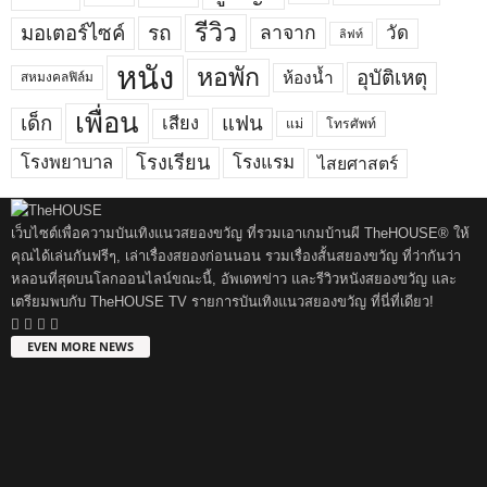
รีวิว
มอเตอร์ไซค์
รถ
ลาจาก
วัด
ลิฟท์
หนัง
หอพัก
อุบัติเหตุ
ห้องน้ำ
สหมงคลฟิล์ม
เพื่อน
เด็ก
แฟน
เสียง
แม่
โทรศัพท์
โรงพยาบาล
โรงเรียน
โรงแรม
ไสยศาสตร์
เว็บไซต์เพื่อความบันเทิงแนวสยองขวัญ ที่รวมเอาเกมบ้านผี TheHOUSE® ให้
คุณได้เล่นกันฟรีๆ, เล่าเรื่องสยองก่อนนอน รวมเรื่องสั้นสยองขวัญ ที่ว่ากันว่า
หลอนที่สุดบนโลกออนไลน์ขณะนี้, อัพเดทข่าว และรีวิวหนังสยองขวัญ และ
เตรียมพบกับ TheHOUSE TV รายการบันเทิงแนวสยองขวัญ ที่นี่ที่เดียว!
EVEN MORE NEWS