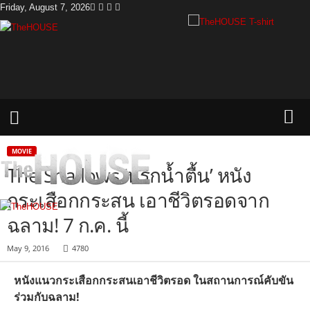
Friday, August 7, 2026
T
h
e
H
o
u
s
e
MOVIE
The Shallows ‘นรกน้ำตื้น’ หนัง
กระเสือกกระสน เอาชีวิตรอดจาก
ฉลาม! 7 ก.ค. นี้
May 9, 2016
4780
หนังแนวกระเสือกกระสนเอาชีวิตรอด
ในสถานการณ์คับขัน
ร่วมกับฉลาม
!