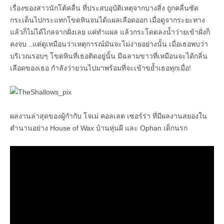
เรื่องของสาวนักโต้คลื่น ที่ประสบอุบัติเหตุจากบางสิ่ง ถูกคลื่นซัด
กระเด็นไปกระแทกโขดหินจนได้แผลเลือดออก เมื่อดูจากระยะทาง
แล้วก็ไม่ได้ไกลจากฝั่งเลย แค่ทำแผล แล้วกระโดดลงน้ำว่ายเข้าฝั่งก็
คงจบ ..แต่ดูเหมือนว่าเหตุการณ์มันจะไม่ง่ายอย่างนั้น เมื่อเธอพบว่า
บริเวณรอบๆ โขดหินที่เธอติดอยู่นั้น มีฉลามขาวที่เหมือนจะได้กลิ่น
เลือดของเธอ กำลังว่ายวนไปมาพร้อมที่จะเข้าขย้ำเธอทุกเมื่อ!
ผลงานล่าสุดของผู้กำกับ โจเม่ คอลเลต เซอร์ร่า ที่มีผลงานสยองใน
ตำนานอย่าง House of Wax บ้านหุ่นผี และ Ophan เด็กนรก