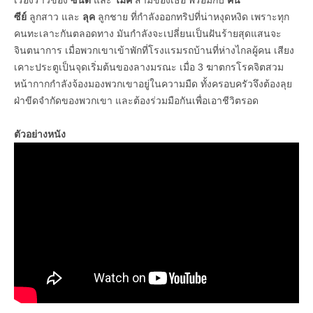
เรื่องราวของ
ซินดี้
และ
ไมค์
สามีของเธอ พร้อมกับ
คิน
ซีย์
ลูกสาว และ
ลุค
ลูกชาย ที่กำลังออกทริปที่น่าหงุดหงิด เพราะทุก
คนทะเลาะกันตลอดทาง มันกำลังจะเปลี่ยนเป็นฝันร้ายสุดแสนจะ
จินตนาการ เมื่อพวกเขาเข้าพักที่โรงแรมรถบ้านที่ห่างไกลผู้คน เสียง
เคาะประตูเป็นจุดเริ่มต้นของลางมรณะ เมื่อ 3 ฆาตกรโรคจิตสวม
หน้ากากกำลังจ้องมองพวกเขาอยู่ในความมืด ทั้งครอบครัวจึงต้องลุย
ฝ่าขีดจำกัดของพวกเขา และต้องร่วมมือกันเพื่อเอาชีวิตรอด
ตัวอย่างหนัง