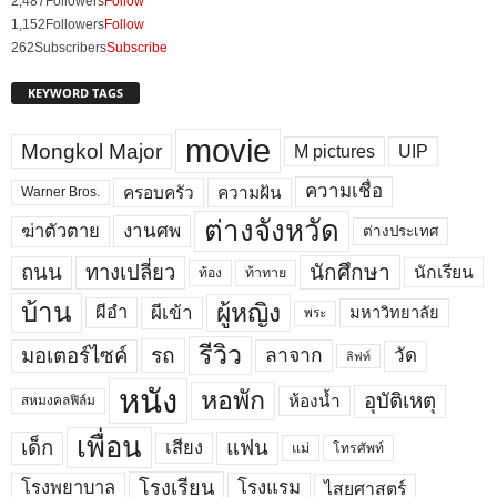
2,487
Followers
Follow
1,152
Followers
Follow
262
Subscribers
Subscribe
KEYWORD TAGS
movie
Mongkol Major
M pictures
UIP
ความเชื่อ
ครอบครัว
ความฝัน
Warner Bros.
ต่างจังหวัด
งานศพ
ฆ่าตัวตาย
ต่างประเทศ
ถนน
ทางเปลี่ยว
นักศึกษา
นักเรียน
ท้อง
ท้าทาย
บ้าน
ผู้หญิง
ผีเข้า
ผีอำ
มหาวิทยาลัย
พระ
รีวิว
มอเตอร์ไซค์
รถ
ลาจาก
วัด
ลิฟท์
หนัง
หอพัก
อุบัติเหตุ
ห้องน้ำ
สหมงคลฟิล์ม
เพื่อน
เด็ก
แฟน
เสียง
แม่
โทรศัพท์
โรงพยาบาล
โรงเรียน
โรงแรม
ไสยศาสตร์