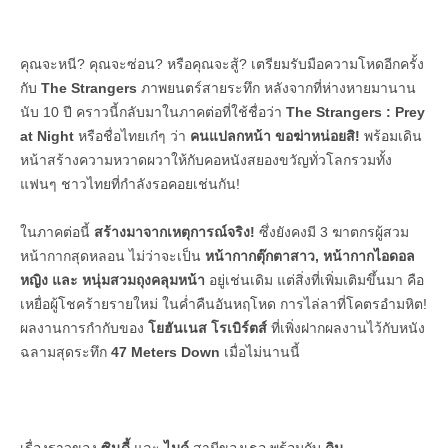
คุณจะหนี? คุณจะซ่อน? หรือคุณจะสู้? เตรียมรับมือความโหดอีกครั้ง
กับ
The Strangers
ภาพยนตร์สายระทึก หลังจากที่ห่างหายมานาน
นับ 10 ปี คราวนี้กลับมาในภาคต่อที่ใช้ชื่อว่า
The Strangers : Prey
at Night
หรือชื่อไทยเก๋ๆ ว่า
คนแปลกหน้า ขอฆ่าหน่อยสิ!
พร้อมเดิน
หน้าสร้างความหวาดผวาให้กับคอหนังสยองขวัญทั่วโลกรวมทั้ง
แฟนๆ ชาวไทยที่กำลังรอคอยเช่นกัน!
ในภาคต่อนี้
สร้างมาจากเหตุการณ์จริง!
ซึ่งยังคงมี 3 ฆาตกรผู้สวม
หน้ากากสุดหลอน ไม่ว่าจะเป็น
หน้ากากตุ๊กตาสาว
,
หน้ากากไอดอล
หญิง และ
หนุ่มสวมถุงคลุมหน้า
อยู่เช่นเดิม แต่สิ่งที่เพิ่มเติมขึ้นมา คือ
เหยื่อผู้โชคร้ายรายใหม่ ในค่ำคืนอันหฤโหด การไล่ลาที่โคตรอำมหิต!
ผลงานการกำกับของ
โยฮันเนส โรเบิร์ตส์
ที่เพิ่งฝากผลงานไว้กับหนัง
ฉลามสุดระทึก
47
Meters Down
เมื่อไม่นานนี้