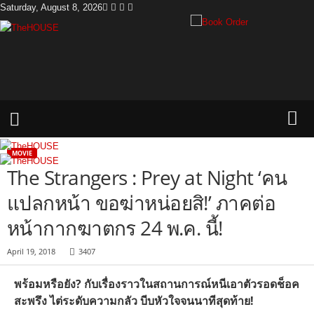
Saturday, August 8, 2026
T
h
e
H
o
u
s
e
MOVIE
The Strangers : Prey at Night ‘คน
แปลกหน้า ขอฆ่าหน่อยสิ!’ ภาคต่อ
หน้ากากฆาตกร 24 พ.ค. นี้!
April 19, 2018
3407
พร้อมหรือยัง
?
กับเรื่องราวในสถานการณ์หนี
เอาตัวรอดช็อค
สะพรึง ไต่ระดับความกลัว บีบหัวใจจนนาทีสุดท้าย!