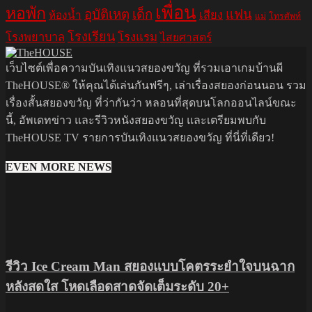
เพื่อน
หอพัก
อุบัติเหตุ
เด็ก
แฟน
เสียง
ห้องน้ำ
แม่
โทรศัพท์
โรงเรียน
โรงพยาบาล
โรงแรม
ไสยศาสตร์
เว็บไซต์เพื่อความบันเทิงแนวสยองขวัญ ที่รวมเอาเกมบ้านผี
TheHOUSE® ให้คุณได้เล่นกันฟรีๆ, เล่าเรื่องสยองก่อนนอน รวม
เรื่องสั้นสยองขวัญ ที่ว่ากันว่า หลอนที่สุดบนโลกออนไลน์ขณะ
นี้, อัพเดทข่าว และรีวิวหนังสยองขวัญ และเตรียมพบกับ
TheHOUSE TV รายการบันเทิงแนวสยองขวัญ ที่นี่ที่เดียว!
EVEN MORE NEWS
รีวิว Ice Cream Man สยองแบบโคตรระยำใจบนฉาก
หลังสดใส โหดเลือดสาดจัดเต็มระดับ 20+