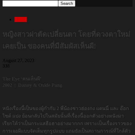
Movie
หญิงสาวผ่าตัดเปลี่ยนตา โดยที่ดวงตาใหม่
เคยเป็น ของคนที่มีสัมผัสเห็นผี!
August 27, 2023
338
The Eye ‘คนเห็นผี’
2002 | Danny & Oxide Pang
หนังเรื่องนี้เป็นของผู้กำกับ 2 พี่น้องชาวฮ่องกง แดนนี่ และ อ๊อก
ไซด์ แปง ย้อนกลับไปในสมัยนั้นที่เรื่องนี้ออกตัวอย่างหนังมา
เรียกได้ว่าเป็นกระแสฮือฮาอย่างมากกก เพราะเป็นเรื่องราวของ
การเจอผีแบบจัดเต็มทุกรูปแบบ แถมยังเป็นสถานการณ์ที่ใกล้ตัว