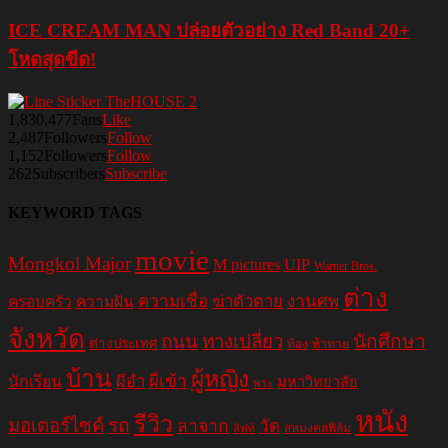
ICE CREAM MAN ปล่อยตัวอย่าง Red Band 20+
โหดสุดขีด!
1,830,477
Fans
Like
2,487
Followers
Follow
1,152
Followers
Follow
262
Subscribers
Subscribe
KEYWORD TAGS
movie
Mongkol Major
M pictures
UIP
Warner Bros.
ต่าง
ความเชื่อ
ฆ่าตัวตาย
งานศพ
ครอบครัว
ความฝัน
จังหวัด
ถนน
ทางเปลี่ยว
นักศึกษา
ต่างประเทศ
ท้อง
ท้าทาย
บ้าน
ผู้หญิง
ผีอำ
ผีเข้า
นักเรียน
มหาวิทยาลัย
พระ
หนัง
รีวิว
มอเตอร์ไซค์
รถ
ลาจาก
วัด
สหมงคลฟิล์ม
ลิฟท์