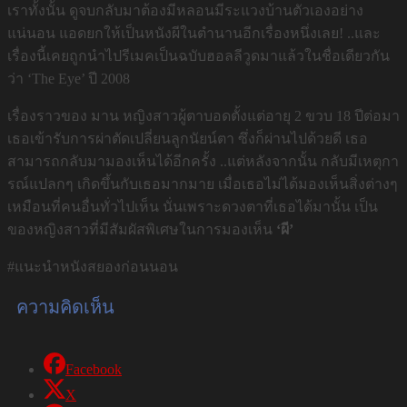
เราทั้งนั้น ดูจบกลับมาต้องมีหลอนมีระแวงบ้านตัวเองอย่าง
แน่นอน แอดยกให้เป็นหนังผีในตำนานอีกเรื่องหนึ่งเลย! ..และ
เรื่องนี้เคยถูกนำไปรีเมคเป็นฉบับฮอลลีวูดมาแล้วในชื่อเดียวกัน
ว่า ‘The Eye’ ปี 2008
เรื่องราวของ มาน หญิงสาวผู้ตาบอดตั้งแต่อายุ 2 ขวบ 18 ปีต่อมา
เธอเข้ารับการผ่าตัดเปลี่ยนลูกนัยน์ตา ซึ่งก็ผ่านไปด้วยดี เธอ
สามารถกลับมามองเห็นได้อีกครั้ง ..แต่หลังจากนั้น กลับมีเหตุกา
รณ์แปลกๆ เกิดขึ้นกับเธอมากมาย เมื่อเธอไม่ได้มองเห็นสิ่งต่างๆ
เหมือนที่คนอื่นทั่วไปเห็น นั่นเพราะดวงตาที่เธอได้มานั้น เป็น
ของหญิงสาวที่มีสัมผัสพิเศษในการมองเห็น
‘ผี’
#แนะนำหนังสยองก่อนนอน
ความคิดเห็น
Facebook
X