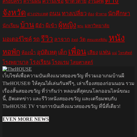
ต่าง
ความเชื่อ
ฆ่าตัวตาย
งานศพ
ครอบครัว
ความฝัน
จังหวัด
ถนน
ทางเปลี่ยว
นักศึกษา
ต่างประเทศ
ท้อง
ท้าทาย
บ้าน
ผู้หญิง
ผีอำ
ผีเข้า
นักเรียน
มหาวิทยาลัย
พระ
หนัง
รีวิว
มอเตอร์ไซค์
รถ
ลาจาก
วัด
สหมงคลฟิล์ม
ลิฟท์
เพื่อน
หอพัก
อุบัติเหตุ
เด็ก
แฟน
เสียง
ห้องน้ำ
แม่
โทรศัพท์
โรงเรียน
โรงพยาบาล
โรงแรม
ไสยศาสตร์
เว็บไซต์เพื่อความบันเทิงแนวสยองขวัญ ที่รวมเอาเกมบ้านผี
TheHOUSE® ให้คุณได้เล่นกันฟรีๆ, เล่าเรื่องสยองก่อนนอน รวม
เรื่องสั้นสยองขวัญ ที่ว่ากันว่า หลอนที่สุดบนโลกออนไลน์ขณะ
นี้, อัพเดทข่าว และรีวิวหนังสยองขวัญ และเตรียมพบกับ
TheHOUSE TV รายการบันเทิงแนวสยองขวัญ ที่นี่ที่เดียว!
EVEN MORE NEWS