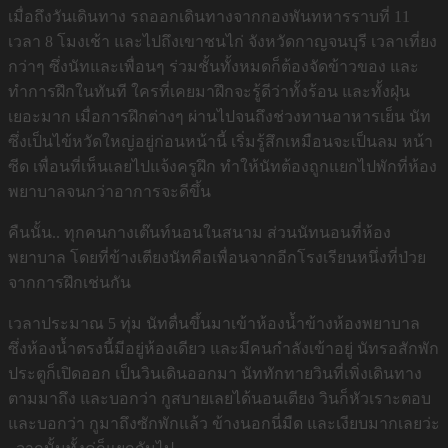
เมื่อถึงวันเดินทาง รถออกเดินทางจากกองพันทหารราบที่ 11
เวลา 8 โมงเช้า และไปถึงเขาชนไก่ จังหวัดกาญจนบุรี เวลาเที่ยง
กว่าๆ ซึ่งนัทและเพื่อนๆ ร่วมชั้นทั้งหมดก็ต้องจัดข้าวของ และ
ทำการฝึกในทันที ใครที่เคยมาฝึกจะรู้ดีว่าทั้งร้อน และทั้งฝุ่น
เยอะมาก เมื่อการฝึกต่างๆ ผ่านไปจนถึงช่วงทานอาหารเย็น นัท
ซึ่งเป็นไข้หวัดใหญ่อยู่ก่อนหน้านี้ เริ่มรู้สึกเหมือนจะเป็นลม หน้า
ซีด เพื่อนที่เห็นเลยไปแจ้งครูฝึก ทำให้นัทต้องถูกแยกไปพักที่ห้อง
พยาบาลจนกว่าอาการจะดีขึ้น
คืนนั้น.. ทุกคนกางเต๊นท์นอนในสนาม ส่วนนัทนอนที่ห้อง
พยาบาล โดยที่ข้างเตียงนัทคือเพื่อนจากอีกโรงเรียนหนึ่งที่ป่วย
จากการฝึกเช่นกัน
เวลาประมาณ 5 ทุ่ม นัทตื่นขึ้นมาเข้าห้องน้ำข้างห้องพยาบาล
ซึ่งห้องน้ำตรงนี้มีอยู่ห้องเดียว และมีคนกำลังเข้าอยู่ นัทรอสักพัก
ประตูก็เปิดออก เป็นวินเดินออกมา นัททักทายวินที่เพิ่งเดินทาง
ตามมาถึง และบอกว่า กูสบายเลยได้นอนเตียง วินก็หัวเราะตอบ
และบอกว่า กูมาถึงซักพักแล้ว ข้างนอกนี่มืด และเงียบมากเลยว่ะ