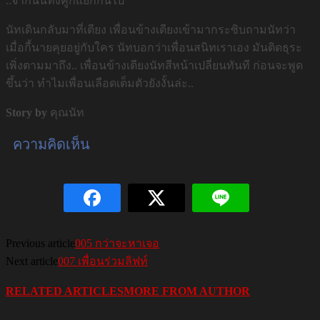
..จากนั้นทั้งคู่ก็แยกกันไป
นัทเดินกลับมาที่เตียง เพื่อนข้างเตียงเข้ามากระซิบถามนัทว่า
เมื่อกี้นายคุยอยู่กับใคร นัทบอกว่าเพื่อนสนิทเราเอง มันติดธุระ
เพิ่งตามมาถึง.. เพื่อนข้างเตียงนัทสีหน้าเปลี่ยนทันที ก่อนจะพูด
ขึ้นว่า ทำไมเพื่อนเลือดเต็มตัวยังงั้นล่ะ..
Story by
คุณนัท
ความคิดเห็น
Previous article
005 กว่าจะหาเจอ
Next article
007 เพื่อนร่วมลิฟท์
RELATED ARTICLES
MORE FROM AUTHOR