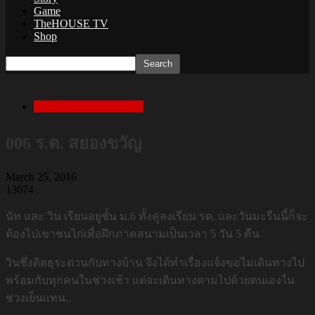
Game
TheHOUSE TV
Shop
เล่าเรื่องสยองก่อนนอน
006 ร.ด. สยองขวัญ
March 25, 2016
13074
นัท และ วิน เรียนอยู่ชั้น ม.6 ทั้งคู่ลงเรียน รด. และวันมะรืนนี้ก็จะ
ต้องไปเขาชนไก่เพื่อฝึกภาคสนามเป็นเวลา 5 วัน 5 คืน
วินซึ่งติดธุระด่วนกับทางบ้าน จึงได้ทำเรื่องแจ้งขอไม่เดินทางไป
พร้อมกับทุกคนในช่วงเช้า แต่จะเดินทางตามไปด้วยตนเองใน
ช่วงเย็นแทน..