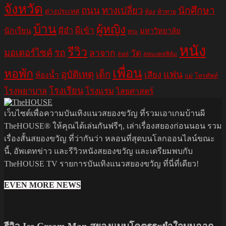
จังหวัด
ถนน
ทางเปลี่ยว
นักศึกษา
ต่างประเทศ
ท้อง
ท้าทาย
บ้าน
ผู้หญิง
ผีอำ
ผีเข้า
นักเรียน
มหาวิทยาลัย
พระ
หนัง
รีวิว
มอเตอร์ไซค์
รถ
ลาจาก
วัด
สหมงคลฟิล์ม
ลิฟท์
เพื่อน
หอพัก
อุบัติเหตุ
เด็ก
แฟน
เสียง
ห้องน้ำ
แม่
โทรศัพท์
โรงเรียน
โรงพยาบาล
โรงแรม
ไสยศาสตร์
เว็บไซต์เพื่อความบันเทิงแนวสยองขวัญ ที่รวมเอาเกมบ้านผี
TheHOUSE® ให้คุณได้เล่นกันฟรีๆ, เล่าเรื่องสยองก่อนนอน รวม
เรื่องสั้นสยองขวัญ ที่ว่ากันว่า หลอนที่สุดบนโลกออนไลน์ขณะ
นี้, อัพเดทข่าว และรีวิวหนังสยองขวัญ และเตรียมพบกับ
TheHOUSE TV รายการบันเทิงแนวสยองขวัญ ที่นี่ที่เดียว!
EVEN MORE NEWS