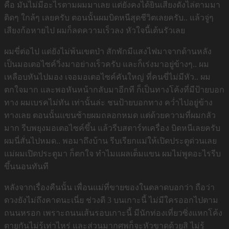
คือ มันไม่มีอะไรตามผมมาเลย แต่ยังคงได้ยินเสียงดังไล่ตามมา
ติดๆ ใกล้ๆ เลยครับ ตอนนั้นผมบิดหนีสุดชีวิตเลยครับ.. แล้วจู่ๆ
เสียงก้อหายไป ผมก็ลดความเร็วลง หัวใจนี้เต้นรัวเลย
ผมขี่ต่อไป แต่ยังไม่พ้นเขตป่า สักพักมีแสงไฟมาจากด้านหลัง
เป็นมอเตอไซค์วิ่งมาอย่างเร็วครับ และก็เร่งมาอยู่ข้างๆ.. ผม
เหลือบหันไปมอง เจอมอเตอไซค์คันใหญ่ ที่คนขี่ไม่มีหัว.. ผม
ตกใจมาก และพอหันหน้ากลับมาอีกที ก็เป็นทางโค้งที่มีป้ายบอก
ทาง ผมเบรคไม่ทัน เท่านั้นล่ะ ชนป้ายบอกทาง คว่ำไปอยู่ข้าง
ทางเลย ตอนนั้นแขนซ้ายผมถลอกหมด แต่ด้วยความที่ผมกลัว
มาก รีบพยุงมอเตอไซค์ขึ้น แล้วรีบสตาร์ทเครื่อง บิดหนีเลยครับ
ผมนี่สั่นไปหมด.. พอมาถึงบ้าน รีบเรียกแม่ให้เปิดประตูด่วนเลย
แม่ผมเปิดประตูมา ก็ตกใจ ทำไมแผลเต็มแขน ผมไม่พูดอะไรรีบ
ขึ้นนอนทันที
หลังจากเรื่องคืนนั้น เพื่อนแม่ที่ขายของในตลาดบอกว่า ถือว่า
ดวงยังไม่ถึงคาดนะเนี่ย ช่วงตี 3 บนเกาะนี้ ไม่มีใครออกไปตาม
ถนนหรอก เพราะถนนเส้นรอบเกาะนี้ มีนักท่องเที่ยวซิ่งแหกโค้ง
ตายกันไม่รู้เท่าไหร่ และส่วนมากศพก็จะหัวขาดด้วยสิ ไม่รู้