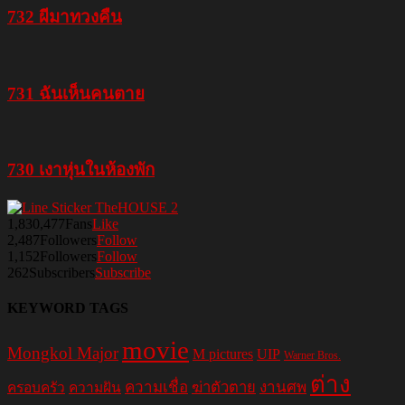
732 ผีมาทวงคืน
731 ฉันเห็นคนตาย
730 เงาหุ่นในห้องพัก
1,830,477
Fans
Like
2,487
Followers
Follow
1,152
Followers
Follow
262
Subscribers
Subscribe
KEYWORD TAGS
movie
Mongkol Major
M pictures
UIP
Warner Bros.
ต่าง
ความเชื่อ
ฆ่าตัวตาย
งานศพ
ครอบครัว
ความฝัน