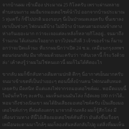
จากบ้านผม เข้าเมือง ประมาณ 25 กิโลครับ เพราะผ่านหลาย
ตำบลบนเกาะ ผมยืมรถมอเตอไซค์น้าไป ออกจากบ้านประมาณ
5 ทุ่มครึ่ง ก็ขี่ไปปกติ มองรอบๆ นี่เป็นป่าหมดเลยครับ ขึ้นเขาลง
เขาเป็นช่วงๆ ไฟถนนมีบ้าง ไม่มีบ้าง บ้านคนตามถนนข้างทาง
ห่างกันเยอะมาก กว่าจะเจอแต่ละหลังก็หลายกิโลอยู่.. จนมาถึง
ร้านเกม ได้เล่นสมใจอยาก ยาวไปจนถึงตี 3 เจ้าของร้าน ก็มาบ
อกว่าจะปิดแล้วนะ ทีแรกผมนึกว่าเปิด 24 ช.ม. เหมือนกรุงเทพฯ
ตอนก่อนกลับ มีมาทักผมด้วยนะครับว่า ‘กลับเวลานี้ ก็ระวังด้วย
ล่ะ’ เค้าคงรู้ว่าผมไม่ใช่คนแถวนี้ ผมก็ไม่ได้คิดอะไร
ขากลับ ผมก็ขี่กลับทางเดิมตามปกติ ดึกๆ นี่อากาศเย็นมากครับ
จนมาเข้าเขตที่เป็นป่าเยอะๆ ตอนนี้ทั้งบ้านคน ไฟถนนดับหมด
เลยครับ มืดสนิท มีแต่แสงไฟจากรถมอเตอไซค์ผม.. พอมืดแบบนี้
ใจมันก็หวิวๆ ละครับ.. ผมเห็นถนนมันโล่ง ก็อัดเลย 100 กว่าได้..
พอมาถึงช่วงเนินเขา ผมได้ยินเสียงมอเตอไซค์ครับ เป็นเสียงมอ
เตอไซค์เก่าๆ ที่ท่อดังแตกๆ มาจากด้านหลัง ผมก็รู้สึกโล่ง มี
เพื่อนร่วมทาง ทีนี้ไอ้เสียงมอเตอไซค์คันที่ว่า มันดังขึ้นเรื่อยๆ
เหมือนจะตามมาใกล้ๆ ผมก็ลองหันหลังกลับไปดู แต่สิ่งที่ผมเห็น