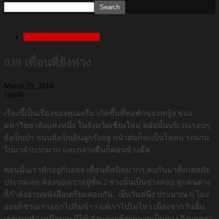
เล่าเรื่องสยองก่อนนอน
039 เพื่อนที่ยังห่วง
March 29, 2016
10846
เรื่องนี้เป็นเรื่องของคุณดรีม เกิดขึ้นที่หอพักของหญิง ของ
มหาวิทยาลัยแห่งหนึ่ง ในจังหวัดเชียงใหม่ สมัยนั้นบริเวณรอบๆ
ยังเป็นป่า ถนนยังเป็นดินลูกรังอยู่ หน้าฝนก็จะเป็นโคลน รถผ่าน
ไปมาลำบากมาก และกลางคืนก็ค่อนข้างมืด
ตอนนั้นเราพักอยู่กับออย เพื่อนที่สนิทมากๆ คบกันมาตั้งแต่สมัย
ประถมเลย ห้องของเราอยู่ชั้น 2 ช่วงนั้นเป็นช่วงสอบ ทุกคนต่าง
ก็กำลังอ่านหนังสือเตรียมสอบกัน.. เย็นวันหนึ่ง ประมาณ 6 โมง
ออยก็ชวนเราออกไปกินข้าว แต่เราไปไม่ไหว เนื่องจากวันนั้น
เราปวดหัว เหมือนจะมีไข้ ส่วนออยด้วยความเป็นห่วง จึงบอกว่า