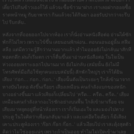
เดี๋ยวไปกินข้าวเองก็ได้ แล้วจะซื้อข้าวมาฝาก เราเลยฝากออยซื้อ
ราดหน้าหมู กับยาพารา กินแล้วจะได้กินยา ออยรับปากว่าจะรีบ
ไป รีบกลับ..
หลังจากที่ออยออกไปจากห้อง เราก็นั่งอ่านหนังสือต่อ อ่านได้ซัก
พักก็ไม่ไหว เพราะไข้ขึ้น เลยนอนพักผ่อน.. ตอนนอนอยู่นั้น สลึม
สลือ แต่มีความรู้สึกว่านานมากแล้ว ทำไมออยยังไม่กลับมาสักที
พอตกดึก ฝนก็เริ่มตก เราก็ตื่นขึ้นมาอ่านหนังสือต่อ ในใจเป็น
ห่วงออยเพราะออกไปนานมาก ยังไม่กลับ (สมัยนั้น ยังไม่มี
โทรศัพท์มือถือใช้ทุกคนแบบสมัยนี้) สักพักใหญ่ๆ เราก็ได้ยิน
เสียง ‘ก่อก… ก่อก.. ก่อก..’ เสียงนั้นดังเป็นระยะๆ ใกล้เข้ามาจาก
ทางบันไดหอ ดังขึ้นเรื่อยๆ เสียงเหมือน คนกำลังแบกของหนัก
บางอย่างขึ้นมา แล้วเสียงก็เปลี่ยนไป ‘ครืด… ครืด.. ครืด..’ เสียง
เหมือนคนกำลังลากอะไรซักอย่างบนพื้น ใกล้เข้ามาเรื่อย จน
เสียงมาหยุดอยู่ที่หน้าห้องเรา เราก็เริ่มเอะใจ และมองไปทาง
ประตู ในใจคิดว่าเพื่อนกลับมาแล้ว และแค่อึดใจเดียว ก็มีเสียง
เคาะประตูห้องเรา ‘ก๊อก ก๊อก ก๊อก..’ แล้วเงียบไป เราสะดุ้งสุดตัว
คิดว่าไม่ใช่ออยแน่ๆ เพราะถ้าเป็นออย ทำไมไม่เปิดเข้ามาเลย