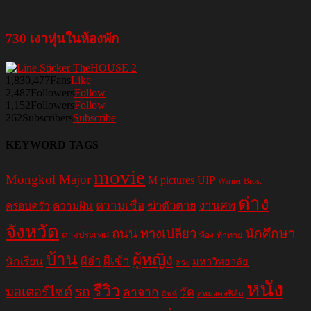
730 เงาหุ่นในห้องพัก
1,830,477
Fans
Like
2,487
Followers
Follow
1,152
Followers
Follow
262
Subscribers
Subscribe
KEYWORD TAGS
movie
Mongkol Major
M pictures
UIP
Warner Bros.
ต่าง
ความเชื่อ
ฆ่าตัวตาย
งานศพ
ครอบครัว
ความฝัน
จังหวัด
ถนน
ทางเปลี่ยว
นักศึกษา
ต่างประเทศ
ท้อง
ท้าทาย
บ้าน
ผู้หญิง
ผีอำ
ผีเข้า
นักเรียน
มหาวิทยาลัย
พระ
หนัง
รีวิว
มอเตอร์ไซค์
รถ
ลาจาก
วัด
สหมงคลฟิล์ม
ลิฟท์