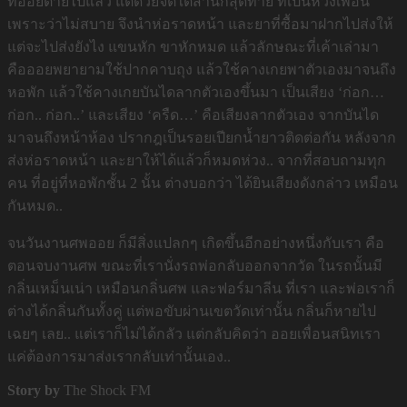
ที่ออยตายไปแล้ว แต่ด้วยจิตใต้สำนึกสุดท้าย ที่เป็นห่วงเพื่อน
เพราะว่าไม่สบาย จึงนำห่อราดหน้า และยาที่ซื้อมาฝากไปส่งให้
แต่จะไปส่งยังไง แขนหัก ขาหักหมด แล้วลักษณะที่เค้าเล่ามา
คือออยพยายามใช้ปากคาบถุง แล้วใช้คางเกยพาตัวเองมาจนถึง
หอพัก แล้วใช้คางเกยบันไดลากตัวเองขึ้นมา เป็นเสียง ‘ก่อก…
ก่อก.. ก่อก..’ และเสียง ‘ครืด…’ คือเสียงลากตัวเอง จากบันได
มาจนถึงหน้าห้อง ปรากฎเป็นรอยเปียกน้ำยาวติดต่อกัน หลังจาก
ส่งห่อราดหน้า และยาให้ได้แล้วก็หมดห่วง.. จากที่สอบถามทุก
คน ที่อยู่ที่หอพักชั้น 2 นั้น ต่างบอกว่า ได้ยินเสียงดังกล่าว เหมือน
กันหมด..
จนวันงานศพออย ก็มีสิ่งแปลกๆ เกิดขึ้นอีกอย่างหนึ่งกับเรา คือ
ตอนจบงานศพ ขณะที่เรานั่งรถพ่อกลับออกจากวัด ในรถนั้นมี
กลิ่นเหม็นเน่า เหมือนกลิ่นศพ และฟอร์มาลีน ที่เรา และพ่อเราก็
ต่างได้กลิ่นกันทั้งคู่ แต่พอขับผ่านเขตวัดเท่านั้น กลิ่นก็หายไป
เฉยๆ เลย.. แต่เราก็ไม่ได้กลัว แต่กลับคิดว่า ออยเพื่อนสนิทเรา
แค่ต้องการมาส่งเรากลับเท่านั้นเอง..
Story by
The Shock FM