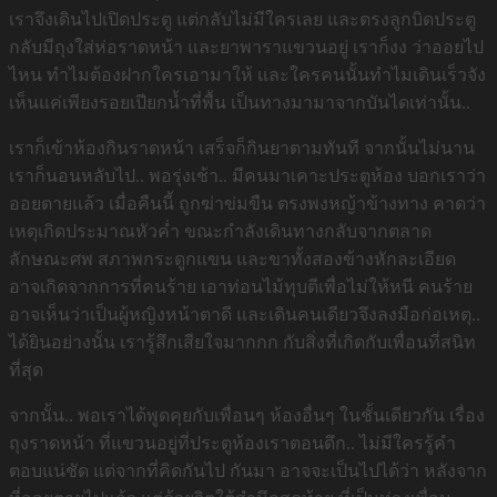
เราจึงเดินไปเปิดประตู แต่กลับไม่มีใครเลย และตรงลูกบิดประตู
กลับมีถุงใส่ห่อราดหน้า และยาพาราแขวนอยู่ เราก็งง ว่าออยไป
ไหน ทำไมต้องฝากใครเอามาให้ และใครคนนั้นทำไมเดินเร็วจัง
เห็นแค่เพียงรอยเปียกน้ำที่พื้น เป็นทางมามาจากบันไดเท่านั้น..
เราก็เข้าห้องกินราดหน้า เสร็จก็กินยาตามทันที จากนั้นไม่นาน
เราก็นอนหลับไป.. พอรุ่งเช้า.. มีคนมาเคาะประตูห้อง บอกเราว่า
ออยตายแล้ว เมื่อคืนนี้ ถูกฆ่าข่มขืน ตรงพงหญ้าข้างทาง คาดว่า
เหตุเกิดประมาณหัวค่ำ ขณะกำลังเดินทางกลับจากตลาด
ลักษณะศพ สภาพกระดูกแขน และขาทั้งสองข้างหักละเอียด
อาจเกิดจากการที่คนร้าย เอาท่อนไม้ทุบตีเพื่อไม่ให้หนี คนร้าย
อาจเห็นว่าเป็นผู้หญิงหน้าตาดี และเดินคนเดียวจึงลงมือก่อเหตุ..
ได้ยินอย่างนั้น เรารู้สึกเสียใจมากกก กับสิ่งที่เกิดกับเพื่อนที่สนิท
ที่สุด
จากนั้น.. พอเราได้พูดคุยกับเพื่อนๆ ห้องอื่นๆ ในชั้นเดียวกัน เรื่อง
ถุงราดหน้า ที่แขวนอยู่ที่ประตูห้องเราตอนดึก.. ไม่มีใครรู้คำ
ตอบแน่ชัด แต่จากที่คิดกันไป กันมา อาจจะเป็นไปได้ว่า หลังจาก