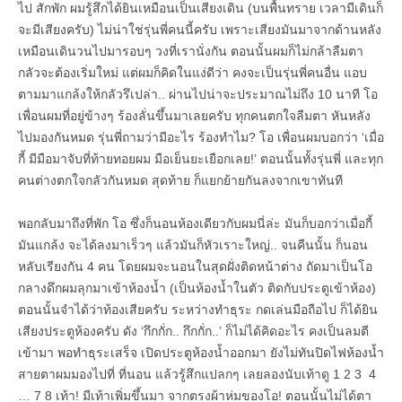
ไป สักพัก ผมรู้สึกได้ยินเหมือนเป็นเสียงเดิน (บนพื้นทราย เวลามีเดินก็
จะมีเสียงครับ) ไม่น่าใช่รุ่นพี่คนนี้ครับ เพราะเสียงมันมาจากด้านหลัง
เหมือนเดินวนไปมารอบๆ วงที่เรานั่งกัน ตอนนั้นผมก็ไม่กล้าลืมตา
กลัวจะต้องเริ่มใหม่ แต่ผมก็คิดในแง่ดีว่า คงจะเป็นรุ่นพี่คนอื่น แอบ
ตามมาแกล้งให้กลัวรึเปล่า.. ผ่านไปน่าจะประมาณไม่ถึง 10 นาที โอ
เพื่อนผมที่อยู่ข้างๆ ร้องลั่นขึ้นมาเลยครับ ทุกคนตกใจลืมตา หันหลัง
ไปมองกันหมด รุ่นพี่ถามว่ามีอะไร ร้องทำไม? โอ เพื่อนผมบอกว่า ‘เมื่อ
กี้ มีมือมาจับที่ท้ายทอยผม มือเย็นยะเยือกเลย!’ ตอนนั้นทั้งรุ่นพี่ และทุก
คนต่างตกใจกลัวกันหมด สุดท้าย ก็แยกย้ายกันลงจากเขาทันที
พอกลับมาถึงที่พัก โอ ซึ่งก็นอนห้องเดียวกับผมนี่ล่ะ มันก็บอกว่าเมื่อกี้
มันแกล้ง จะได้ลงมาเร็วๆ แล้วมันก็หัวเราะใหญ่.. จนคืนนั้น ก็นอน
หลับเรียงกัน 4 คน โดยผมจะนอนในสุดฝั่งติดหน้าต่าง ถัดมาเป็นโอ
กลางดึกผมลุกมาเข้าห้องน้ำ (เป็นห้องน้ำในตัว ติดกับประตูเข้าห้อง)
ตอนนั้นจำได้ว่าท้องเสียครับ ระหว่างทำธุระ กดเล่นมือถือไป ก็ได้ยิน
เสียงประตูห้องครับ ดัง ‘กึกกั่ก.. กึกกั่ก..’ ก็ไม่ได้คิดอะไร คงเป็นลมตี
เข้ามา พอทำธุระเสร็จ เปิดประตูห้องน้ำออกมา ยังไม่ทันปิดไฟห้องน้ำ
สายตาผมมองไปที่ ที่นอน แล้วรู้สึกแปลกๆ เลยลองนับเท้าดู 1 2 3 4
… 7 8 เท้า! มีเท้าเพิ่มขึ้นมา จากตรงผ้าห่มของโอ! ตอนนั้นไม่ได้ตา