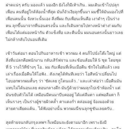
ฝาดแน่ๆ ครับ มองแล้ว มองอีก ยังไงก็มีเท้าเกิน.. ผมเดินเข้าไปปลุก
เพื่อน คนที่อยู่ใกล้ห้องน้ำที่สุด มันก็งัวเงียลุกขึ้นมา ผมชี้ให้มันมองไปที่
เพื่อนคนนั้น จังหวะนั้นเอง สิ่งที่ผม กับเพื่อนเห็นคือ เงาดำๆ เป็นร่าง
คน ลุกขึ้นมาจากที่นอนตรงนั้น และก็เดินหายไปทางหน้าต่าง! ผมกับ
เพื่อนได้แต่มองหน้ากัน ตัวแข็งทื่อ และคืนนั้น ผมนอนตรงนั้นยาวเลย
ไม่กล้ากลับไปนอนที่เดิม
เช้าวันต่อมา ตอนไปกินอาหารเช้า พวกผม 4 คนก็ไปนั่งโต๊ะใหญ่ แต่
สิ่งที่แปลกคือพนักงาน กลับเสิร์ฟจาน และช้อนส้อมให้ 5 ชุด โดยชุด
ที่ 5 วางไว้ที่ข้างๆ โอ.. ผม กับเพื่อนที่เห็นเมื่อคืน ชักใจไม่ดีแล้ว เลย
เล่าเรื่องเมื่อคืนให้โอฟัง.. สังเกตุได้ทันทีเลยว่า โอสีหน้าเปลี่ยนไป
โอบอกพวกผมสั้นๆ ว่า ‘ชัดเลย กูโดนแล้ว..’ และเล่าต่อว่า เมื่อคืนมัน
แทบไม่ได้นอนเลย ตอนกลางดึก มันรู้ด้วยว่าผมลุกไปเข้าห้องน้ำ แต่
มันขยับตัวไม่ได้ เหมือนมีคนมาบีบคออยู่ ได้แต่ลืมตา แต่พอลืมตา ก็
เห็นรางๆ เป็นร่างผู้ชายผิวคล้ำ ตาแดงก่ำ คล่อมอยู่ จ้องมองด้วย
สายตาเคียดแค้น.. ได้ฟังอย่างนั้น พวกผมนี่ขนลุกชูชันเลยครับ..
สุดท้ายจนกลับกรุงเทพฯ ก็เหมือนจะยังตามมาอีก เพราะยังมี