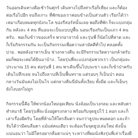
วันออกเดินทางคือเช้าวันศุกร์ เดินทางไปถึงท่าเรือก็เที่ยง และก็ต้อง
ต่อเรือไปอีก จนถึงเกาะ ที่พักของเราค่อนข้างเป็นส่วนตัว เรียกได้ว่า
เหมาเกือบหมดทุกบังกะโล ของรีสอร์ทนั้นเลย พอถึงที่พัก ก็จะแบ่งกลุ่ม
กัน หลังละ 4 คน ที่นอนจะเป็นแบบปูพื้น นอนเรียงกันเป็นแถว 4 คน
ครับ.. พอเก็บข้าวของเสร็จ พวกอาจารย์ และรุ่นพี่ ก็นัดไปที่หาด และ
ก็เริ่มกิจกรรมกัน จะเป็นกิจกรรมเพื่อความสามัคคีทั่วไป ตลอดทั้ง
บ่าย.. พอหลังอาหารเย็น ช่วงกลางคืน จะมีกิจกรรมวัดความกล้าครับ
ผมก็พอจะเคยได้ยินมาบ้าง.. โดยรุ่นพี่จะแบ่งกลุ่มพวกเรา เป็นกลุ่มละ
ประมาณ 15 คน ต่อรุ่นพี่ 1 คน พาเดินขึ้นไปบนเขา และก็เข้าป่าครับ
เดินไปลึกเลย จนไปถึงลานที่เป็นพื้นทราย แต่รอบๆ ก็เป็นป่า ตอน
กลางวันมันคงไม่เป็นไร แต่กลางคืนนี่มันทั้งเงียบ ทั้งมืด และก็เย็นๆ
ยังไงบอกไม่ถูก
กิจกรรมนี้คือ ให้พวกน้องใหม่จุดเทียน นั่งล้อมเป็นวงกลม และหลับตา
ทำสมาธิ โดยรุ่นพี่จะนั่งอยู่ตรงกลาง พร้อมกับจุดธูปไว้ 1 ดอก และก็
เล่าเรื่องผีครับ โดยที่ห้ามให้ใครลืมตา จนกว่าธูปจะหมดดอก และถ้า
จับได้ว่ามีคนลืมตา แม้แต่คนเดียว จะต้องเริ่มจุดธูปเล่มใหม่ ดังนั้น
แน่นอนว่า ไม่มีใครอยากลืมตาแน่ๆ ระหว่างที่ผมนั่งฟังรุ่นพี่เล่าเรื่องผี