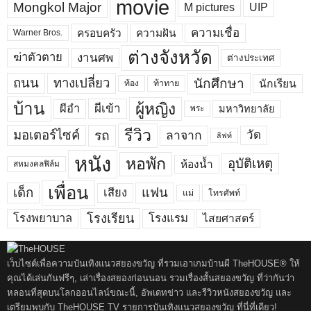
movie
Mongkol Major
M pictures
UIP
ความเชื่อ
ครอบครัว
ความฝัน
Warner Bros.
ต่างจังหวัด
งานศพ
ฆ่าตัวตาย
ต่างประเทศ
ถนน
ทางเปลี่ยว
นักศึกษา
นักเรียน
ท้อง
ท้าทาย
บ้าน
ผู้หญิง
ผีเข้า
ผีอำ
มหาวิทยาลัย
พระ
รีวิว
มอเตอร์ไซค์
รถ
ลาจาก
วัด
ลิฟท์
หนัง
หอพัก
อุบัติเหตุ
ห้องน้ำ
สหมงคลฟิล์ม
เพื่อน
เด็ก
แฟน
เสียง
แม่
โทรศัพท์
โรงพยาบาล
โรงเรียน
โรงแรม
ไสยศาสตร์
เว็บไซต์เพื่อความบันเทิงแนวสยองขวัญ ที่รวมเอาเกมบ้านผี TheHOUSE® ให้
คุณได้เล่นกันฟรีๆ, เล่าเรื่องสยองก่อนนอน รวมเรื่องสั้นสยองขวัญ ที่ว่ากันว่า
หลอนที่สุดบนโลกออนไลน์ขณะนี้, อัพเดทข่าว และรีวิวหนังสยองขวัญ และ
เตรียมพบกับ TheHOUSE TV รายการบันเทิงแนวสยองขวัญ ที่นี่ที่เดียว!