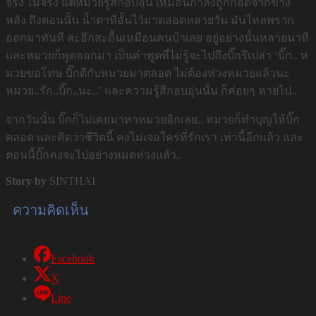
จริง ไม่จริง แต่หมวยรู้สึกอบอุ่น เหมือนกำลังถูกกอดจากข้าง
หลัง ถึงตอนนั้น น้ำตาที่อั้นไว้มาตลอดหลายวัน มันไหลพราก
ออกมาทันที สะอึกสะอื้นเหมือนคนบ้าเลย อยู่อย่างนั้นหลายนาที
และหมวยก็พูดออกมา เป็นคำพูดที่ไม่รู้จะไปถึงบิ๊กรึเปล่า ‘บิ๊ก.. ห
มวยขอโทษ บิ๊กดีกับหมวยมาตลอด ไม่ต้องห่วงหมวยแล้วนะ
หมวย..รัก..บิ๊ก..นะ..’ และความรู้สึกอบอุ่นนั้น ก็ค่อยๆ หายไป..
จากวันนั้น บิ๊กก็ไม่เคยมาหาหมวยอีกเลย.. หมวยก็ทำบุญให้บิ๊ก
ตลอด และคิดว่าชีวิตนี้ คงไม่เจอใครที่รักเรา เท่านี้อีกแล้ว และ
ตอนนี้บิ๊กคงจะไปอย่างหมดห่วงแล้ว..
Story by
SINTHAI
ความคิดเห็น
Facebook
X
Line