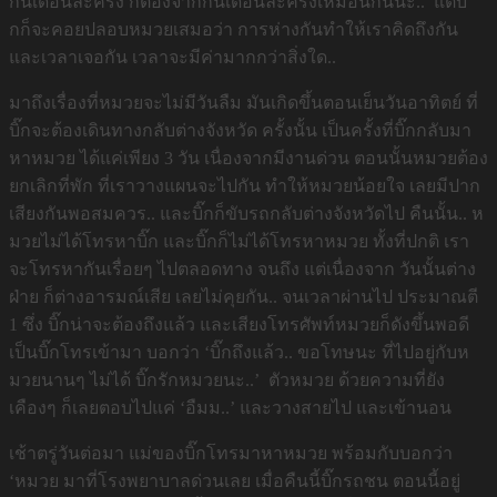
กันเดือนละครั้ง ก็ต้องจากกันเดือนละครั้งเหมือนกันนะ.. แต่บิ๊
กก็จะคอยปลอบหมวยเสมอว่า การห่างกันทำให้เราคิดถึงกัน
และเวลาเจอกัน เวลาจะมีค่ามากกว่าสิ่งใด..
มาถึงเรื่องที่หมวยจะไม่มีวันลืม มันเกิดขึ้นตอนเย็นวันอาทิตย์ ที่
บิ๊กจะต้องเดินทางกลับต่างจังหวัด ครั้งนั้น เป็นครั้งที่บิ๊กกลับมา
หาหมวย ได้แค่เพียง 3 วัน เนื่องจากมีงานด่วน ตอนนั้นหมวยต้อง
ยกเลิกที่พัก ที่เราวางแผนจะไปกัน ทำให้หมวยน้อยใจ เลยมีปาก
เสียงกันพอสมควร.. และบิ๊กก็ขับรถกลับต่างจังหวัดไป คืนนั้น.. ห
มวยไม่ได้โทรหาบิ๊ก และบิ๊กก็ไม่ได้โทรหาหมวย ทั้งที่ปกติ เรา
จะโทรหากันเรื่อยๆ ไปตลอดทาง จนถึง แต่เนื่องจาก วันนั้นต่าง
ฝ่าย ก็ต่างอารมณ์เสีย เลยไม่คุยกัน.. จนเวลาผ่านไป ประมาณตี
1 ซึ่ง บิ๊กน่าจะต้องถึงแล้ว และเสียงโทรศัพท์หมวยก็ดังขึ้นพอดี
เป็นบิ๊กโทรเข้ามา บอกว่า ‘บิ๊กถึงแล้ว.. ขอโทษนะ ที่ไปอยู่กับห
มวยนานๆ ไม่ได้ บิ๊กรักหมวยนะ..’ ตัวหมวย ด้วยความที่ยัง
เคืองๆ ก็เลยตอบไปแค่ ‘อืมม..’ และวางสายไป และเข้านอน
เช้าตรู่วันต่อมา แม่ของบิ๊กโทรมาหาหมวย พร้อมกับบอกว่า
‘หมวย มาที่โรงพยาบาลด่วนเลย เมื่อคืนนี้บิ๊กรถชน ตอนนี้อยู่