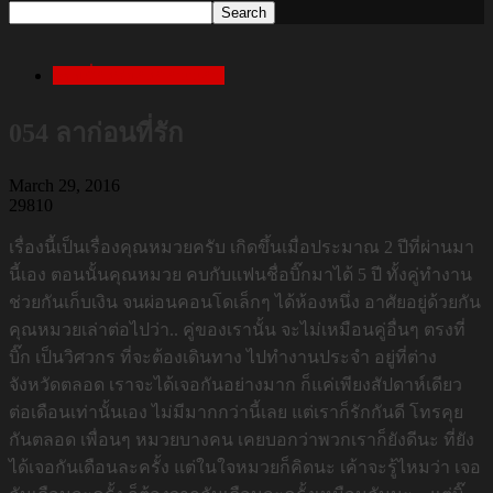
เล่าเรื่องสยองก่อนนอน
054 ลาก่อนที่รัก
March 29, 2016
29810
เรื่องนี้เป็นเรื่องคุณหมวยครับ เกิดขึ้นเมื่อประมาณ 2 ปีที่ผ่านมา
นี้เอง ตอนนั้นคุณหมวย คบกับแฟนชื่อบิ๊กมาได้ 5 ปี ทั้งคู่ทำงาน
ช่วยกันเก็บเงิน จนผ่อนคอนโดเล็กๆ ได้ห้องหนึ่ง อาศัยอยู่ด้วยกัน
คุณหมวยเล่าต่อไปว่า.. คู่ของเรานั้น จะไม่เหมือนคู่อื่นๆ ตรงที่
บิ๊ก เป็นวิศวกร ที่จะต้องเดินทาง ไปทำงานประจำ อยู่ที่ต่าง
จังหวัดตลอด เราจะได้เจอกันอย่างมาก ก็แค่เพียงสัปดาห์เดียว
ต่อเดือนเท่านั้นเอง ไม่มีมากกว่านี้เลย แต่เราก็รักกันดี โทรคุย
กันตลอด เพื่อนๆ หมวยบางคน เคยบอกว่าพวกเราก็ยังดีนะ ที่ยัง
ได้เจอกันเดือนละครั้ง แต่ในใจหมวยก็คิดนะ เค้าจะรู้ไหมว่า เจอ