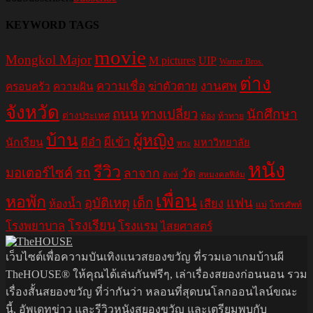
KEYWORD TAGS
movie
Mongkol Major
M pictures
UIP
Warner Bros.
ต่าง
ความเชื่อ
ฆ่าตัวตาย
งานศพ
ครอบครัว
ความฝัน
จังหวัด
ถนน
ทางเปลี่ยว
นักศึกษา
ต่างประเทศ
ท้อง
ท้าทาย
บ้าน
ผู้หญิง
ผีอำ
ผีเข้า
นักเรียน
มหาวิทยาลัย
พระ
หนัง
รีวิว
มอเตอร์ไซค์
รถ
ลาจาก
วัด
สหมงคลฟิล์ม
ลิฟท์
เพื่อน
หอพัก
อุบัติเหตุ
เด็ก
แฟน
เสียง
ห้องน้ำ
แม่
โทรศัพท์
โรงเรียน
โรงพยาบาล
โรงแรม
ไสยศาสตร์
เว็บไซต์เพื่อความบันเทิงแนวสยองขวัญ ที่รวมเอาเกมบ้านผี
TheHOUSE® ให้คุณได้เล่นกันฟรีๆ, เล่าเรื่องสยองก่อนนอน รวม
เรื่องสั้นสยองขวัญ ที่ว่ากันว่า หลอนที่สุดบนโลกออนไลน์ขณะ
นี้, อัพเดทข่าว และรีวิวหนังสยองขวัญ และเตรียมพบกับ