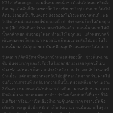
ICU สาหัสเลยลูก..’ ตอนนั้นหมวยหน้าชา ตัวสั่นไปหมด หยิบมือ
ถือมาดู เมื่อคืนก็มีสายของบิ๊ก โทรเข้ามาจริงๆ! แต่หมวยก็ยังไม่
คิดอะไรตอนนั้น รีบแต่งตัว นั่งรถออกไปโรงพยาบาลทันที.. พอ
ไปถึงก็เห็นพ่อแม่ และพี่ชายของบิ๊ก กำลังร้องห่มร้องไห้กันอยู่ ห
มวยรู้สึกได้ทันทีเลยว่า หมวยมาไม่ทันแล้ว.. ตอนนั้น หมวยไม่มี
น้ำตาสักหยด มันจุกอยู่ในอก ทำอะไรไม่ถูกเลย.. แล้วพยาบาลก็
เข็นเตียงของบิ๊กออกมา หมวยไม่กล้าแม้แต่จะหันไปมอง ในใจ
ตอนนั้น บอกไม่ถูกเลยค่ะ มันเหมือนถูกบีบ จนจะหายใจไม่ออก..
วันต่อมา ก็จัดพิธีศพ ที่วัดแถวบ้านพ่อแม่ของบิ๊ก.. ช่วงนั้นหมวย
ซึม มึนงง มากๆ และยังร้องไห้ไม่ออกสักแอะเลย ทุกคนก็เป็น
ห่วง พ่อ แม่หมวย ก็มาจากต่างจังหวัด ถามว่า ‘จะกลับไปนอนที่
บ้านมั้ย?’ แต่หมวยอยากจะกลับไปอยู่ที่คอนโดมากกว่า.. ผ่านไป
จนถึงงานศพวันที่ 3 กลับจากงานคืนนั้น หมวยเพลียมากๆ เพราะ
2 คืนแรก หมวยนอนไม่หลับเลย ต้องกินยานอนหลับช่วย.. กลาง
ดึกคืนนั้น หมวยนอนตะแคงข้าง กำลังครึ่งหลับครึ่งตื่น จู่ๆ ก็ได้
ยินเสียง ‘กร๊อบ..ๆ’ เป็นเสียงที่หมวยคุ้นเคยมากๆ เพราะมันคือ
เสียงหักกระดูกนิ้วมือ ที่บิ๊กทำเป็นประจำ.. ตอนนั้นหมวยไม่รู้ว่า