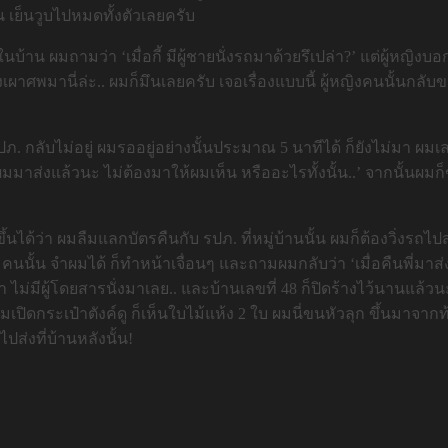
 เย็นวูบไปหมดทั้งตัวเลยครับ
นบ้าน ผมถามว่า ‘เมื่อกี้ มีผู้ชายนั่งรถมาด้วยรึเปล่า?’ แต่ผู้หญิ
่งเผาศพมานี่ล่ะ.. ผมก็มึนเลยครับ เจอเรื่องแบบนี้ ผู้หญิงคนนั้นกลั
ภ. กลับไม่อยู่ ผมรออยู่อย่างนั้นประมาณ 5 นาทีได้ ก็ยังไม่มา ผม
‘ผมมาส่งแล้วนะ ไม่ต้องมาให้ผมเห็น หรืออะไรทั้งนั้น..’ จากนั้น
ึ้นได้ว่า ผมลืมแลกบัตรคืนกับ รปภ. ที่หมู่บ้านนั้น ผมก็ต้องวิ่งรถไ
นั้น จำผมได้ ก็ทำหน้าเจื่อนๆ และถามผมกลับว่า ‘เมื่อคืนพี่มาส่ง
า ไม่มีผู้โดยสารนั่งมาเลย.. และบ้านเลขที่ 48 ก็ปิดร้างไว้นานแล้วนะครั
เปิดกระเป๋าตังค์ดู ก็เห็นใบไม้แห้ง 2 ใบ ผมนี่ขนหัวลุก ขึ้นมาจากท
ไปส่งที่บ้านหลังนั้น!