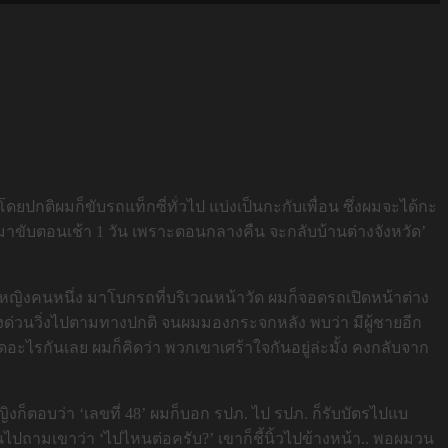
. โดยปกติผมก็ขับรถแท็กซี่ทั่วไป แบ่งเป็นกะกับเพื่อน ซึ่งผมจะได้กะ
บมาขับตอนเช้า 1 วัน เพราะตอนกลางคืน จะกลับบ้านต่างจังหวัด’
ารผู้หญิงคนหนึ่ง มาโบกรถที่บริเวณหน้าวัด ผมก็จอดรถเปิดหน้าต่าง
ทางด่วนวิ่งไปตามทางปกติ จนผมมองกระจกหลัง พบว่า มีผู้ชายอีก
พูดอะไรกันเลย ผมก็คิดว่า พวกเขาเศร้าใจกันอยู่ล่ะมั้ง คงกลับจาก
ญิงก็ตอบว่า ‘เลขที่ 48’ ผมก็บอก รปภ. ไป รปภ. ก็รับบัตรไปแบ
ันไปถามเขาว่า ‘ไปไหนต่อครับ?’ เขาก็ชี้นิ้วไปข้างหน้า.. พอผมวน