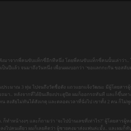
้ฟังมาจากพี่คนขับแท็กซี่อีกทีหนึ่ง โดยพี่คนขับแท็กซี่คนนั้นเล่าว่า.
ิเป็นปีแล้ว จนมาถึงวันหนึ่ง เพื่อนผมบอกว่า ‘ขอแลกกะกัน ขอสลั
่วงนั้นประมาณ 3 ทุ่ม ไปจนถึงวัดชื่อดัง แถวแยกแจ้งวัฒนะ มีผู้โดยส
นรถมา.. หลังจากที่ได้ยินเสียงประตูปิด ผมก็ออกรถทันที และก็ขึ้น
ไหน สงสัยไม่ทันได้สังเกตุ และตลอดเวลาที่นั่งไป เขาทั้ง 2 คน ก็ไม่
. ก็ทำหน้างงๆ และก็ถามว่า ‘จะไปบ้านเลขที่เท่าไร?’ ผู้โดยสารผู้ห
ญิงลงไปคนเดียว ผมก็เลยคิดว่า ผู้ชายคงมาส่งแฟนล่ะมั้ง.. และผมก็ห