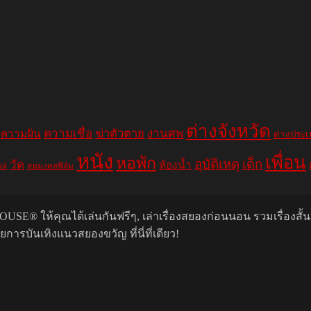
ต่างจังหวัด
ความเชื่อ
ฆ่าตัวตาย
งานศพ
ความฝัน
ต่างประ
หนัง
เพื่อน
หอพัก
อุบัติเหตุ
เด็ก
วัด
ห้องน้ำ
สหมงคลฟิล์ม
ฟท์
USE® ให้คุณได้เล่นกันฟรีๆ, เล่าเรื่องสยองก่อนนอน รวมเรื่องสั้
รบันเทิงแนวสยองขวัญ ที่นี่ที่เดียว!