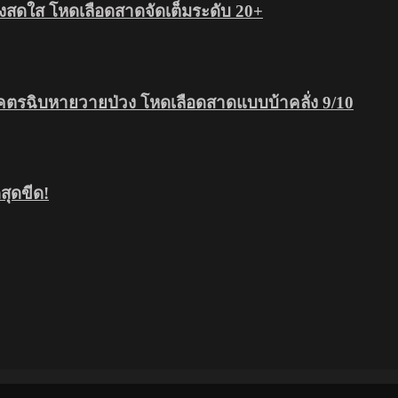
สดใส โหดเลือดสาดจัดเต็มระดับ 20+
โคตรฉิบหายวายป่วง โหดเลือดสาดแบบบ้าคลั่ง 9/10
ุดขีด!