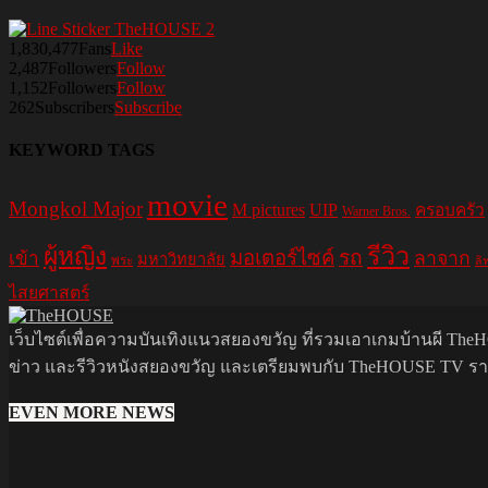
1,830,477
Fans
Like
2,487
Followers
Follow
1,152
Followers
Follow
262
Subscribers
Subscribe
KEYWORD TAGS
movie
Mongkol Major
M pictures
UIP
ครอบครัว
Warner Bros.
รีวิว
ผู้หญิง
มอเตอร์ไซค์
รถ
ลาจาก
เข้า
มหาวิทยาลัย
พระ
ลิ
ไสยศาสตร์
เว็บไซต์เพื่อความบันเทิงแนวสยองขวัญ ที่รวมเอาเกมบ้านผี TheHO
ข่าว และรีวิวหนังสยองขวัญ และเตรียมพบกับ TheHOUSE TV รายกา
EVEN MORE NEWS