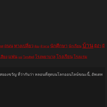
บ้าน
ถนน
ทางเปลี่ยว
นักศึกษา
ผีอำ
ผี
นักเรียน
เทศ
ท้อง
ท้าทาย
แฟน
โรงเรียน
เสียง
โรงพยาบาล
โรงแรม
แม่
โทรศัพท์
นสยองขวัญ ที่ว่ากันว่า หลอนที่สุดบนโลกออนไลน์ขณะนี้, อัพเดท