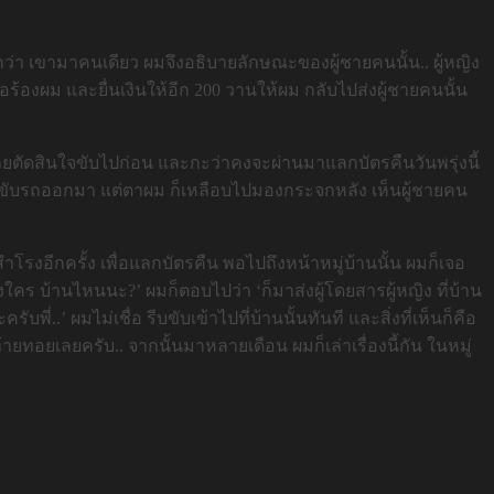
งบอกว่า เขามาคนเดียว ผมจึงอธิบายลักษณะของผู้ชายคนนั้น.. ผู้หญิง
บขอร้องผม และยื่นเงินให้อีก 200 วานให้ผม กลับไปส่งผู้ชายคนนั้น
เลยตัดสินใจขับไปก่อน และกะว่าคงจะผ่านมาแลกบัตรคืนวันพรุ่งนี้
ผมก็ขับรถออกมา แต่ตาผม ก็เหลือบไปมองกระจกหลัง เห็นผู้ชายคน
ปสำโรงอีกครั้ง เพื่อแลกบัตรคืน พอไปถึงหน้าหมู่บ้านนั้น ผมก็เจอ
ใคร บ้านไหนนะ?’ ผมก็ตอบไปว่า ‘ก็มาส่งผู้โดยสารผู้หญิง ที่บ้าน
บพี่..’ ผมไม่เชื่อ รีบขับเข้าไปที่บ้านนั้นทันที และสิ่งที่เห็นก็คือ
้ายทอยเลยครับ.. จากนั้นมาหลายเดือน ผมก็เล่าเรื่องนี้กัน ในหมู่