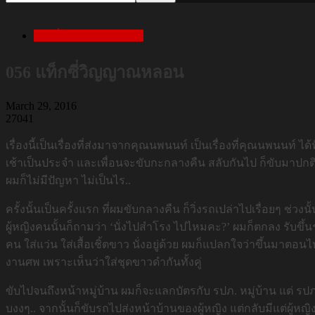
เล่าเรื่องสยองก่อนนอน
056 แท็กซี่วิญญาณหลอน
March 29, 2016
27041
เรื่องนี้เป็นเรื่องที่ส่งมาจากคุณนพนนท์ เป็นเรื่องที่คุณนพนนท์ ได
เช้าเป็นประจำ และเพื่อนจะขับกะกลางคืน สลับกันไป ก็ขับมาปกต
ผมก็ไม่มีปัญหา ไม่เป็นไร..
ครั้งนั้นเป็นครั้งแรก ที่ผมขับกลางคืน ก็วิ่งรถเปล่าไปเรื่อยๆ ช
ผู้หญิงคนนั้นก็ถามว่า ‘นั่งไปสำโรง ไปไหมคะ?’ ผมก็ตกลง รับขึ้
คน ใส่แว่น ใส่เสื้อเชิ้ตขาว นั่งอยู่ด้วย ผมก็แปลกใจว่าขึ้นมาตอน
งานศพ เพราะเห็นว่าใส่ชุดขาวดำกันทั้งคู่
ขับไปจนถึงหน้าหมู่บ้าน ผมก็จะแลกบัตรกับ รปภ. หมู่บ้าน แต่ รปภ
บงงๆ.. จากนั้นก็ขับรถไปส่งหน้าบ้านของผู้หญิง แต่กลับมีแต่ผู้ห