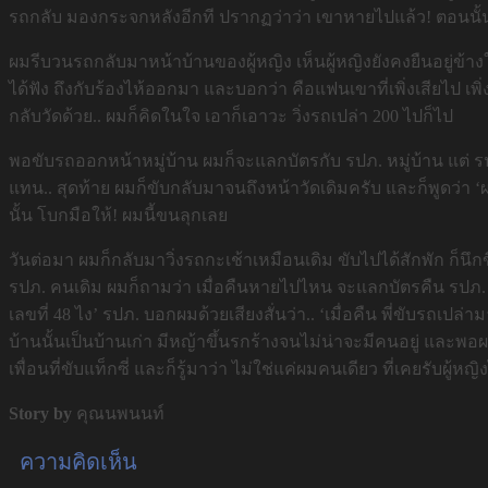
รถกลับ มองกระจกหลังอีกที ปรากฏว่าว่า เขาหายไปแล้ว! ตอนนั้น
ผมรีบวนรถกลับมาหน้าบ้านของผู้หญิง เห็นผู้หญิงยังคงยืนอยู่ข้างใ
ได้ฟัง ถึงกับร้องไห้ออกมา และบอกว่า คือแฟนเขาที่เพิ่งเสียไป เพิ
กลับวัดด้วย.. ผมก็คิดในใจ เอาก็เอาวะ วิ่งรถเปล่า 200 ไปก็ไป
พอขับรถออกหน้าหมู่บ้าน ผมก็จะแลกบัตรกับ รปภ. หมู่บ้าน แต่ รป
แทน.. สุดท้าย ผมก็ขับกลับมาจนถึงหน้าวัดเดิมครับ และก็พูดว่า 
นั้น โบกมือให้! ผมนี้ขนลุกเลย
วันต่อมา ผมก็กลับมาวิ่งรถกะเช้าเหมือนเดิม ขับไปได้สักพัก ก็นึกข
รปภ. คนเดิม ผมก็ถามว่า เมื่อคืนหายไปไหน จะแลกบัตรคืน รปภ. คน
เลขที่ 48 ไง’ รปภ. บอกผมด้วยเสียงสั่นว่า.. ‘เมื่อคืน พี่ขับรถเปล่าม
บ้านนั้นเป็นบ้านเก่า มีหญ้าขึ้นรกร้างจนไม่น่าจะมีคนอยู่ และพอผม
เพื่อนที่ขับแท็กซี่ และก็รู้มาว่า ไม่ใช่แค่ผมคนเดียว ที่เคยรับผู้หญิง
Story by
คุณนพนนท์
ความคิดเห็น