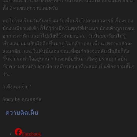
ผมก็ได้แต่อึ้ง และบอกสิ่งที่เกิดขึ้นให้เพื่อนผมฟัง ตอนนั้นพวกผม
ทั้ง 2 คนขนลุกวาบเลยครับ
พอไปโรงเรียนวันจันทร์ ผมกับเพื่อนรีบไปถามอาจารย์ เรื่องของ
น้องเหมียวแต่เช้า ก็ได้รู้ว่าเมื่อวันศุกร์ที่ผ่านมา น้องเค้าถูกรถชน
อาการสาหัส และก็ไปเสียที่โรงพยาบาล.. วันนั้นผมเรียนไม่รู้
เรื่องเลย ผมหยิบมือถือขึ้นมาดู ไม่กล้ากดลบเพื่อน เพราะกลัวจะ
ส่งมาอีก.. และในคืนนั้นเอง ขณะที่ผมกำลังจะหลับ มือถือก็ดัง
ขึ้นมา ผมทำใจอยู่นาน กว่าจะหยิบขึ้นมาเปิดดู ปรากฏว่าเป็น
ข้อความส่วนตัว จากน้องเหมียวส่งมาที่เฟสผม เป็นข้อความสั้นๆ
ว่า..
‘แต๊งแอดจ้า..’
Story by
คุณออกัส
ความคิดเห็น
Facebook