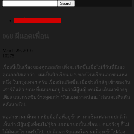
เล่าเรื่องสยองก่อนนอน
068 ผีแอดเพื่อน
March 29, 2016
10275
เรื่องนี้เป็นเรื่องของคุณออกัส เพิ่งจะเกิดขึ้นเมื่อไม่กี่วันนี้นี่เอง
คุณออกัสเล่าว่า.. ผมเป็นนักเรียน ม.5 ของโรงเรียนเอกชนแห่ง
หนึ่ง ในกรุงเทพฯ ครับ เรื่องมันเกิดขึ้น เมื่อช่วงใกล้ๆ เช้าของวัน
เสาร์ที่แล้ว ขณะที่ผมนอนอยู่ ฝันว่ามีผู้หญิงคนนึง เดินมาข้างๆ
เตียง และกระซิบข้างหูผมว่า ‘รับแอดเราหน่อย..’ ก่อนจะเดินหัน
หลังหายไป..
พอสายๆ ผมตื่นมา หยิบมือถือที่อยู่ข้างๆ มาเช็คเฟสตามปกติ ก็
เห็นว่า มีผู้หญิงที่ผมไม่รู้จัก แอดมาขอเป็นเพื่อน 1 คนจริงๆ ก็ไม่
ได้คิดอะไร กดรับไป.. ปกติเวลารับแอดใคร ผมก็จะเข้าไปส่อง