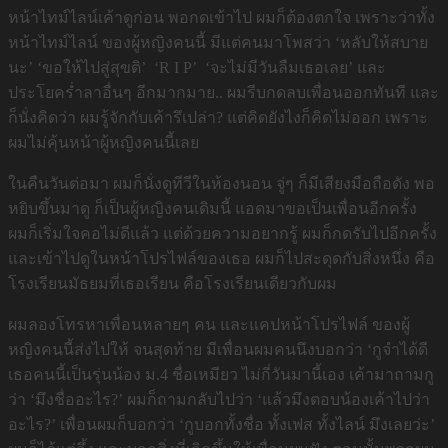
หน้าไทม์ไลน์เค้าดูก่อน พอกดเข้าไป ผมก็ต้องตกใจ เพราะว่าทั้ง
หน้าไทม์ไลน์ ของผู้หญิงคนนี้ มีแต่คนมาโพสว่า ‘หลับให้สบาย
นะ’ ‘ขอให้ไปสู่สุขติ’ ‘R I P’ ‘จะไม่มีวันลืมเธอเลย’ และ
ประโยคร่ำลาอื่นๆ อีกมากมาย.. ผมรีบกดลบเพื่อนออกทันที และ
ก็นั่งคิดว่า ผมรู้จักกับเค้ารึเปล่า? แต่คิดยังไงก็คิดไม่ออก เพราะ
ผมไม่คุ้นหน้าผู้หญิงคนนี้เลย
ในคืนวันต่อมา ผมก็นั่งดูทีวีในห้องนอน จู่ๆ ก็มีเสียงมือถือดัง พอ
หยิบขึ้นมาดู ก็เป็นผู้หญิงคนเดิมนี้ แอดมาขอเป็นเพื่อนอีกครั้ง
ผมก็เริ่มใจคอไม่ดีแล้ว แต่ด้วยความอยากรู้ ผมก็กดรับไปอีกครั้ง
และเข้าไปดูในหน้าโปรไฟล์ของเธอ ผมก็ไปสะดุดกับสิ่งหนึ่ง คือ
โรงเรียนมัธยมที่เธอเรียน คือโรงเรียนเดียวกับผม
ผมลองโทรหาเพื่อนหลายๆ คน และแคปหน้าโปรไฟล์ ของผู้
หญิงคนนี้ส่งไปให้ จนสุดท้าย มีเพื่อนผมคนนึงบอกว่า ‘กูจำได้ดี
เธอคนนี้เป็นรุ่นน้อง ม.4 ชื่อเหมียว ไม่กี่วันมานี้เอง เค้ามาถามกู
ว่า ‘มึงชื่ออะไร?’ ผมก็ถามกลับไปว่า ‘แล้วมึงตอบน้องเค้าไปว่า
อะไร?’ เพื่อนผมก็บอกว่า ‘กูบอกทั้งชื่อ ทั้งเฟส ทั้งไลน์ มึงเลยว่ะ’