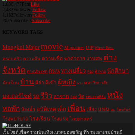
1,830,477
Fans
Like
2,487
Followers
Follow
1,152
Followers
Follow
262
Subscribers
Subscribe
KEYWORD TAGS
movie
Mongkol Major
M pictures
UIP
Warner Bros.
ต่าง
ความเชื่อ
ฆ่าตัวตาย
งานศพ
ครอบครัว
ความฝัน
จังหวัด
ถนน
ทางเปลี่ยว
นักศึกษา
ต่างประเทศ
ท้อง
ท้าทาย
บ้าน
ผู้หญิง
ผีอำ
ผีเข้า
นักเรียน
มหาวิทยาลัย
พระ
หนัง
รีวิว
มอเตอร์ไซค์
รถ
ลาจาก
วัด
สหมงคลฟิล์ม
ลิฟท์
เพื่อน
หอพัก
อุบัติเหตุ
เด็ก
แฟน
เสียง
ห้องน้ำ
แม่
โทรศัพท์
โรงเรียน
โรงพยาบาล
โรงแรม
ไสยศาสตร์
เว็บไซต์เพื่อความบันเทิงแนวสยองขวัญ ที่รวมเอาเกมบ้านผี