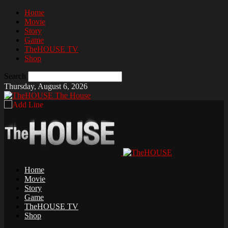
Home
Movie
Story
Game
TheHOUSE TV
Shop
Search
Thursday, August 6, 2026
The House
Home
Movie
Story
Game
TheHOUSE TV
Shop