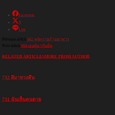
Facebook
X
Line
Previous article
082 พนักงานร้านอาหาร
Next article
084 เธอผู้มากับมีด
RELATED ARTICLES
MORE FROM AUTHOR
732 ผีมาทวงคืน
731 ฉันเห็นคนตาย