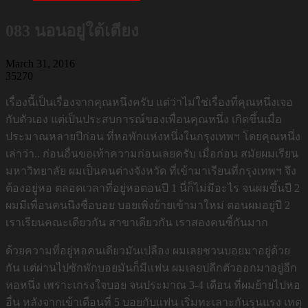
083 นอนอยู่ใต้เตียง
March 31, 2016
35270
เรื่องนี้เป็นเรื่องจากคุณหนึ่งครับ แต่ว่าไม่ใช่เรื่องที่คุณหนึ่งเจอ
กับตัวเอง แต่เป็นประสบการณ์ของเพื่อนคุณหนึ่ง เกิดขึ้นเมื่อ
ประมาณหลายปีก่อน ที่หอพักแห่งหนึ่งในกรุงเทพฯ โดยคุณหนึ่ง
เล่าว่า.. ก่อนอื่นขอเท้าความก่อนเลยครับ เมื่อก่อน สมัยผมเรียน
มหาวิทยาลัย ผมเป็นคนต่างจังหวัด ที่เข้ามาเรียนที่กรุงเทพฯ จึง
ต้องอยู่หอ ตลอดเวลาที่อยู่หอตอนปี 1 นี่ก็ไม่มีอะไร จนผมขึ้นปี 2
ผมมีเพื่อนคนนึงชื่อบอย บอยเพิ่งย้ายเข้ามาใหม่ ตอนผมอยู่ปี 2
เราเรียนคณะเดียวกัน สาขาเดียวกัน เราสองคนซี้กันมาก
ด้วยความที่อยู่หอคนเดียวมันเปลือง ผมเลยชวนบอยมาอยู่ด้วย
กัน แต่ผ่านไปซักพักบอยมันก็มีแฟน ผมเลยปลีกตัวออกมาอยู่อีก
หอหนึ่ง เพราะเกรงใจบอย จนประมาณ 3-4 เดือน ที่ผมย้ายไปหอ
อื่น หลังจากเข้าเดือนที่ 5 บอยกับแฟน เริ่มทะเลาะกันรุนแรง เหตุ