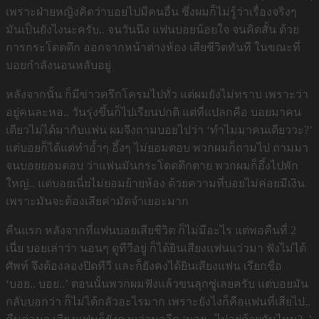
เพราะฝ่ายหญิงคิดว่าบอยไปมีคนอื่น ซึ่งผมก็ไม่รู้ว่าเรื่องจริงๆ
มันเป็นยังไงนะครับ.. จนวันนึง แฟนบอยน้อยใจ จนคิดสั้น ด้วย
การกระโดดตึก ออกจากหน้าต่างห้อง เสียชีวิตทันที ในขณะที่
บอยกำลังนอนหลับอยู่
หลังจากนั้น ก็มีข่าวครึกโครมไปทั่ว แต่ผมยังไม่ทราบ เพราะว่า
อยู่คนละหอ.. วันรุ่งขึ้นก็ไปเรียนปกติ แต่ที่แปลกคือ บอยมาคน
เดียวไม่ได้มากับแฟน ผมจึงถามบอยไปว่า ‘ทำไมมาคนเดียววะ?’
แต่บอยก็ได้แต่ทำอ้ำๆ อึ้งๆ ไม่ยอมตอบ พวกผมก็ถามไป ถามมา
จนบอยยอมตอบ ว่าแฟนมันกระโดดตึกตาย พวกผมก็อึ้งไปพัก
ใหญ่.. แต่บอยเนี่ยไม่ยอมย้ายห้อง ด้วยความที่บอยไม่ค่อยมีเงิน
เพราะมันจะต้องเสียค่ามัดจำเยอะมาก
คืนแรก หลังจากที่แฟนบอยเสียชีวิต ก็ไม่มีอะไร แต่พอคืนที่ 2
เนี่ย บอยเล่าว่า นอนๆ ดูทีวีอยู่ ก็ได้ยินเสียงแฟนแว่วมา ฟังไม่ได้
ศัพท์ จึงต้องลองปิดทีวี และก็ยังคงได้ยินเสียงแฟน เรียกชื่อ
‘บอย.. บอย..’ ตอนนั้นพวกผมฟังแล้วขนลุกซู่เลยครับ แต่บอยมัน
กลับบอกว่า ก็ไม่ได้กลัวอะไรมาก เพราะยังไงก็คือแฟนที่เสียไป..