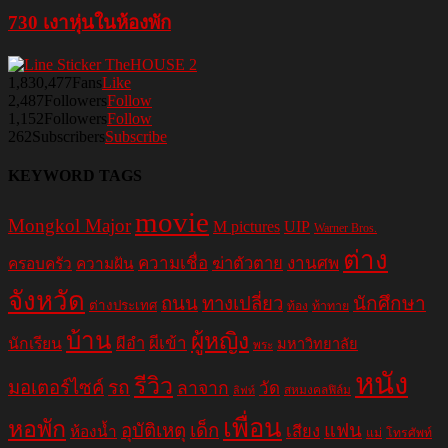
730 เงาหุ่นในห้องพัก
1,830,477
Fans
Like
2,487
Followers
Follow
1,152
Followers
Follow
262
Subscribers
Subscribe
KEYWORD TAGS
movie
Mongkol Major
M pictures
UIP
Warner Bros.
ต่าง
ความเชื่อ
ฆ่าตัวตาย
งานศพ
ครอบครัว
ความฝัน
จังหวัด
ถนน
ทางเปลี่ยว
นักศึกษา
ต่างประเทศ
ท้อง
ท้าทาย
บ้าน
ผู้หญิง
ผีอำ
ผีเข้า
นักเรียน
มหาวิทยาลัย
พระ
หนัง
รีวิว
มอเตอร์ไซค์
รถ
ลาจาก
วัด
สหมงคลฟิล์ม
ลิฟท์
เพื่อน
หอพัก
อุบัติเหตุ
เด็ก
แฟน
เสียง
ห้องน้ำ
แม่
โทรศัพท์