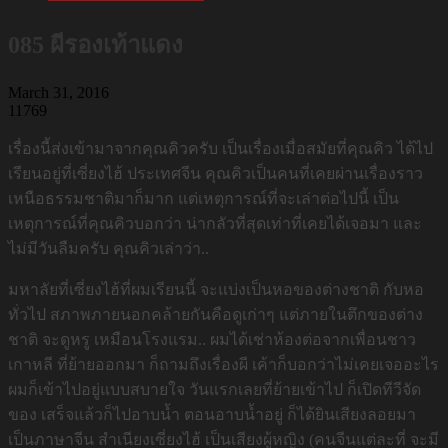
085 ผีรองเท้าแดง
March 31, 2016
11769
เรื่องนี้ส่งเข้ามาจากคุณคิวครับ เป็นเรื่องเมื่อสมัยที่คุณคิว ได้ไป
เรียนอยู่ที่เซี่ยงไฮ้ ประเทศจีน คุณคิวเป็นคนที่เคยผ่านเรื่องราว
เหนือธรรมชาติมาก็มาก แต่เหตุการณ์ที่จะเล่าต่อไปนี้ เป็น
เหตุการณ์ที่คุณคิวบอกว่า น่ากลัวที่สุดเท่าที่เคยได้เจอมา และ
ไม่มีวันลืมครับ คุณคิวเล่าว่า..
มหาลัยที่เซี่ยงไฮ้ที่ผมเรียนนี้ จะแบ่งเป็นหอของต่างชาติ กับหอ
ทั่วไป สภาพภายนอกคล้ายกันคือดูเก่าๆ แต่ภายในตึกของต่าง
ชาติ จะดูหรู เหมือนโรงแรม.. ผมได้เช่าห้องต่อจากเพื่อนชาว
เกาหลี ที่ย้ายออกมา ก็ถามถึงเรื่องผี เค้าก็บอกว่าไม่เคยเจออะไร
ผมก็เข้าไปอยู่แบบสบายใจ วันแรกเลยที่ย้ายเข้าไป ก็เปิดทีวีจัด
ของ เสร็จแล้วก็ไปอาบน้ำ ตอนอาบน้ำอยู่ ก็ได้ยินเสียงลอยมา
เป็นภาษาจีน สำเนียงเซี่ยงไฮ้ เป็นเสียงผู้หญิง (คนจีนแต่ละที่ จะมี