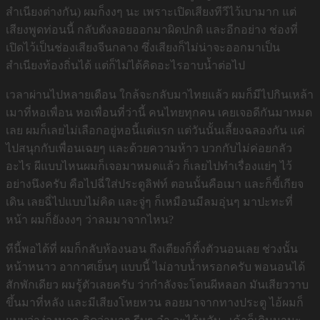
สำเนียงต่างกัน) ผมก็งงๆ นะ เพราะเปิดเสียงทีวีไว้เบามาก แต่
เสียงพูดท่อนนี้ กลับดังลอยออกมาผิดปกติ และอีกอย่าง ช่องที่
เปิดไว้เป็นช่องเสียงจีนกลาง ซึ่งเสียงก็ไม่น่าจะออกมาเป็น
สำเนียงท้องถิ่นได้ แต่ก็ไม่ได้คิดอะไรอาบน้ำต่อไป
เวลาผ่านไปหลายเดือน ใกล้จะกลับมาไทยแล้ว ผมก็มีไปกินเหล้า
เมาที่หอเพื่อน หอเพื่อนที่ว่านี้ คนไทยทุกคน เคยเจอดีกันมาหมด
เลย ผมก็เลยไม่เลือกอยู่หอนี้แต่แรก แต่วันนั้นเลี้ยงฉลองกัน แค่
ไปสนุกกับเพื่อนเฉยๆ และด้วยความห้าว บวกกับไม่ค่อยกลัว
อะไร ผีแบบไหนผมก็เจอมาหมดแล้ว ก็เลยไปทำเรื่องแย่ๆ ไว้
อย่างนึงครับ คือไปฉี่ใส่ประตูลิฟท์ ตอนนั้นคือเมา และก็ขี้เกียจ
เดิน เลยฉี่ไปแบบไม่คิด และจู่ๆ ก็เหมือนมีลมอุ่นๆ มาปะทะที่
หน้า ผมก็ยังงงๆ ว่าลมมาจากไหน?
ทีนี้พอได้ที่ ผมก็กลับห้องนอน ถึงเตียงก็ทิ้งตัวนอนเลย ช่วงนั้น
หน้าหนาว อากาศเย็นๆ แบบนี้ ไม่อาบน้ำหรอกครับ พอนอนได้
สักพักเดียว ผมรู้ตัวเลยครับ ว่ากำลังจะโดนผีหลอก มันเสียววาบ
ขึ้นมาที่หลัง และมีเสียงโหยหวน ลอยมาจากทางประตู ไอ้ผมก็