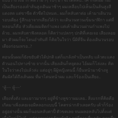
แบบว่าง่วงมาก คิดว่ามาๆ รีบๆ อำ จะได้หลับ.. เค้าก็เดินมานะ
เป็นเสียงรองเท้าส้นสูงเดินมาช้าๆ ผมเหลือบไปเห็นเป็นส้นสูงสี
แดงสด แต่ขาซีด ตัวซีดไปหมด.. ผมก็หลับตาต่อ เค้ามาเดินวน
รอบเตียง รู้สึกเอาจากเสียงได้ว่า จะเดินวนทวนเข็มนาฬิกา แต่ที่
หลอนก็คือ หัวเตียงผมติดกำแพง แต่เค้าเดินวนผ่านกำแพงไป
ด้วย.. ผมหลับตาฟังตลอด ก็คิดว่าแปลกๆ ปกติที่เคยเจอ เสียงลอย
มา ตัวผมก็จะโดนอำทันที ก็คิดในใจว่า นี่ผีที่จีน ต้องเดินวนรอบ
เตียงก่อนเหรอ..?
ตอนนั้นผมก็ยังขยับตัวได้ปกติ แต่ก็แกล้งทำเป็นหลับ แล้วตะแคง
ตัวนอนไปทางซ้าย จากนั้น เสียงเดินก็หยุดลง ไอ้ผมก็โล่งละ คิด
ในใจว่าคงไปแล้วล่ะ แต่อยู่ๆ ผีผู้หญิงตนนี้ ก็ยื่นหน้ามาข้างหู
สัมผัสได้ถึงเส้นผม ที่มาโดนหน้าผม และก็ร้องเป็นเสียง..
‘หู้~~ หู้~~’
เสียงทั้งดัง และยาวมากๆ อยู่ที่ข้างหูขวาผมเลย.. สิ่งแรกที่คิดคือ
เกิดมาเพิ่งเคยเจอผีหลอกแบบนี้ โคตรน่ากลัวเลยครับ เค้าก็ร้อง
อยู่อย่างนั้น ผมก็นอนหลับตาปี๋ ตัวขดเลย จนเผลอหลับไปตั้งแต่