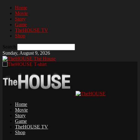
Home
Movie
Story
Game
TheHOUSE TV
Shop
Search
Sunday, August 9, 2026
The House
Home
Movie
Story
Game
TheHOUSE TV
Shop