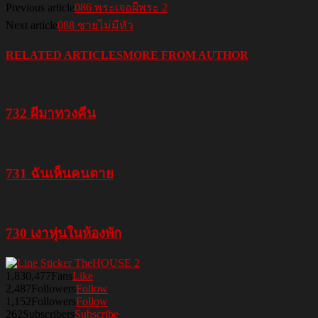
Previous article
086 พระเจอผีพระ 2
Next article
088 ชายไม่มีหัว
RELATED ARTICLES
MORE FROM AUTHOR
732 ผีมาทวงคืน
731 ฉันเห็นคนตาย
730 เงาหุ่นในห้องพัก
1,830,477
Fans
Like
2,487
Followers
Follow
1,152
Followers
Follow
262
Subscribers
Subscribe