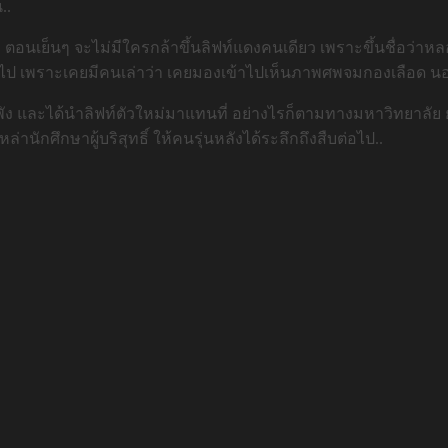
..
าว่า ตอนเย็นๆ จะไม่มีใครกล้าขึ้นลิฟท์แดงคนเดียว เพราะขึ้นชื่อว
ข้าไป เพราะเคยมีคนเล่าว่า เคยมองเข้าไปเห็นภาพศพจมกองเลือด นอนทั
พัง และได้นำลิฟท์ตัวใหม่มาแทนที่ อย่างไรก็ตามทางมหาวิทยาลัย ย
นักศึกษาผู้บริสุทธิ์ ให้คนรุ่นหลังได้ระลึกถึงสืบต่อไป..