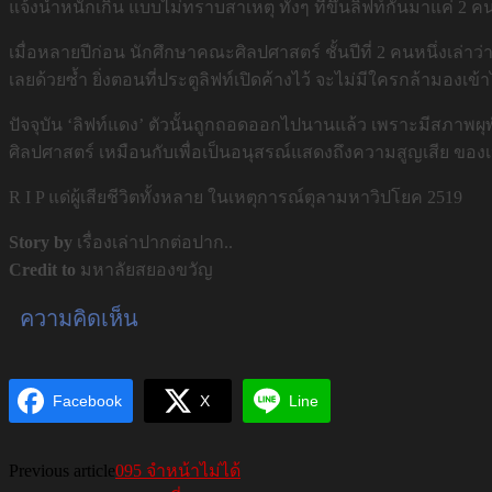
แจ้งน้ำหนักเกิน แบบไม่ทราบสาเหตุ ทั้งๆ ที่ขึ้นลิฟท์กันมาแค่ 2 คน
เมื่อหลายปีก่อน นักศึกษาคณะศิลปศาสตร์ ชั้นปีที่ 2 คนหนึ่งเล่
เลยด้วยซ้ำ ยิ่งตอนที่ประตูลิฟท์เปิดค้างไว้ จะไม่มีใครกล้ามองเ
ปัจจุบัน ‘ลิฟท์แดง’ ตัวนั้นถูกถอดออกไปนานแล้ว เพราะมีสภาพผุ
ศิลปศาสตร์ เหมือนกับเพื่อเป็นอนุสรณ์แสดงถึงความสูญเสีย ของเหล่า
R I P แด่ผู้เสียชีวิตทั้งหลาย ในเหตุการณ์ตุลามหาวิปโยค 2519
Story by
เรื่องเล่าปากต่อปาก..
Credit to
มหาลัยสยองขวัญ
ความคิดเห็น
Facebook
X
Line
Previous article
095 จำหน้าไม่ได้