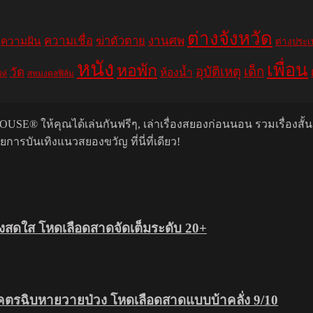
ต่างจังหวัด
ความเชื่อ
ฆ่าตัวตาย
งานศพ
ความฝัน
ต่างประ
หนัง
เพื่อน
หอพัก
อุบัติเหตุ
เด็ก
วัด
ห้องน้ำ
สหมงคลฟิล์ม
ฟท์
USE® ให้คุณได้เล่นกันฟรีๆ, เล่าเรื่องสยองก่อนนอน รวมเรื่องสั้
รบันเทิงแนวสยองขวัญ ที่นี่ที่เดียว!
สดใส โหดเลือดสาดจัดเต็มระดับ 20+
โคตรฉิบหายวายป่วง โหดเลือดสาดแบบบ้าคลั่ง 9/10