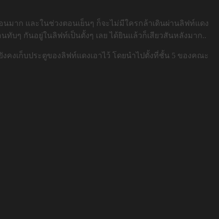
่าหลอนมาก และในช่วงตอนเย็นๆ ก็จะไม่มีใครกล้าเดินผ่านลิฟท์แดง
บๆ กันอยู่ในลิฟท์เป็นตั้งๆ เลย ได้ยินแล้วก็เสียวสันหลังมาก..
ังคงเก็บประตูของลิฟท์แดงเอาไว้ โดยนำไปตั้งที่ชั้น 5 ของคณะ