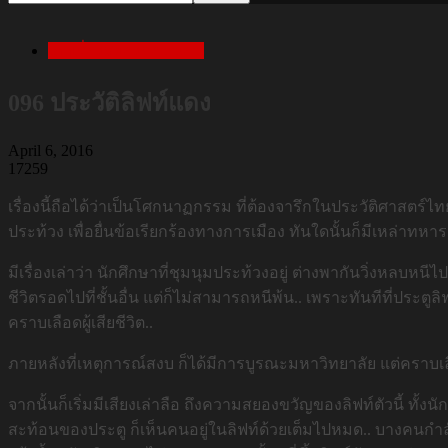
เล่าเรื่องสยองก่อนนอน
096 ประวัติลิฟท์แดง
April 6, 2016
17259
เรื่องนี้ถือได้ว่าเป็นโศกนาฏกรรม ที่ต้องจารึกในประวัติศาสตร์ไทย 
ประท้วง เพื่อยื่นข้อเรียกร้องทางการเมือง ทันใดนั้นก็มีเหล่าท
มีเรื่องเล่าว่า นักศึกษาที่ชุมนุมประท้วงอยู่ ต่างพากันวิ่งหล
ชีวิตรอดไปที่ชั้นอื่น แต่ก็ไม่สามารถหนีพ้น.. เพราะทันทีที่ประ
คราบเลือดผู้เสียชีวิต..
ภายหลังที่เหตุการณ์สงบ ก็ได้มีการบูรณะมหาวิทยาลัย แต่คราบเลื
จากนั้นก็เริ่มมีเสียงเล่าลือ ถึงความสยองขวัญของลิฟท์ตัวนี้ ท
สะท้อนของประตู ก็เห็นคนอยู่ในลิฟท์ด้วยเต็มไปหมด.. บางคนกำลัง