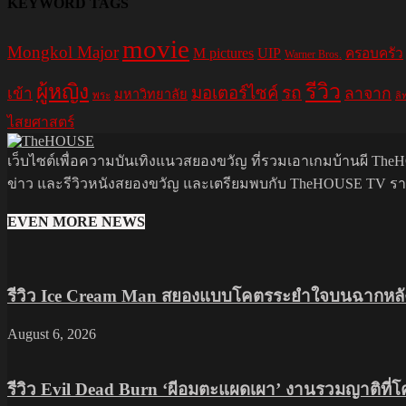
KEYWORD TAGS
movie
Mongkol Major
M pictures
UIP
ครอบครัว
Warner Bros.
รีวิว
ผู้หญิง
มอเตอร์ไซค์
รถ
ลาจาก
เข้า
มหาวิทยาลัย
พระ
ลิ
ไสยศาสตร์
เว็บไซต์เพื่อความบันเทิงแนวสยองขวัญ ที่รวมเอาเกมบ้านผี TheHO
ข่าว และรีวิวหนังสยองขวัญ และเตรียมพบกับ TheHOUSE TV รายกา
EVEN MORE NEWS
รีวิว Ice Cream Man สยองแบบโคตรระยำใจบนฉากหลัง
August 6, 2026
รีวิว Evil Dead Burn ‘ผีอมตะแผดเผา’ งานรวมญาติที่