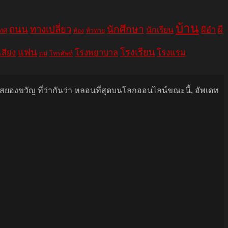
บ้าน
ถนน
ทางเปลี่ยว
นักศึกษา
ผีอำ
ผี
นักเรียน
เทศ
ท้อง
ท้าทาย
แฟน
โรงเรียน
เสียง
โรงพยาบาล
โรงแรม
แม่
โทรศัพท์
นสยองขวัญ ที่ว่ากันว่า หลอนที่สุดบนโลกออนไลน์ขณะนี้, อัพเดท