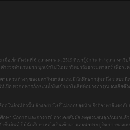
เมื่อเช้ามืดวันที่ 6 ตุลาคม พ.ศ. 2519 ที่เรารู้จักกันว่า ‘ตุลามหา
หาร ตำรวจจำนวนมาก บุกเข้าไปในมหาวิทยาลัยธรรมศาสตร์ เพื่อระดมย
บหนีไปตามส่วนต่างๆ ของมหาวิทยาลัย และมีนักศึกษากลุ่มหนึ่ง หลบ
ตูลิฟท์เปิด พวกทหารก็กระหน่ำยิงเข้ามาในลิฟท์อย่างทารุณ จนเสียช
อดในลิฟท์ตัวนั้น ล้างอย่างไรก็ไม่ออก! สุดท้ายจึงต้องทาสีแดงทับ
ั้งนักศึกษา นักการ และอาจารย์ ต่างเคยสัมผัสเหตุชวนขนลุกกันมาแ
ขึ้นลิฟท์ ก็มีนักศึกษาหญิงเดินเข้ามา และพอประตูปิด ร่างของเธอ