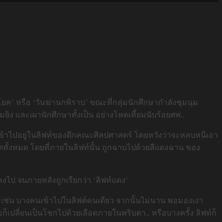
วิปโยค’ หรือ ‘วันฆ่านกพิราบ’ ขณะที่กลุ่มนักศึกษากำลังชุมนุม
ิง และเผานักศึกษาทั้งเป็น อย่างโหดเหี้ยมนับร้อยศพ..
หนีเข้าไปอยู่ในลิฟท์ของตึกคณะศิลปศาสตร์ โดยหวังว่าจะหลบหนีเอา
ีวิตทั้งหมด โดยที่ภายในลิฟท์นั้น ถูกฉาบไปด้วยสีแดงฉาน ของ
ลงไป จนภายหลังถูกเรียกว่า ‘ลิฟท์แดง’
ล้ว เช่น บางคนเข้าไปในลิฟต์คนเดียว จากนั้นไม่นาน พอมองเงา
ก็เปลี่ยนเป็นโชกไปด้วยเลือดภายในพริบตา.. หรือบางครั้ง ลิฟท์ก็