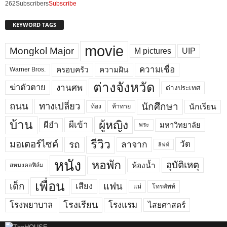
262
Subscribers
Subscribe
KEYWORD TAGS
movie
Mongkol Major
M pictures
UIP
ความเชื่อ
ครอบครัว
ความฝัน
Warner Bros.
ต่างจังหวัด
งานศพ
ฆ่าตัวตาย
ต่างประเทศ
ถนน
ทางเปลี่ยว
นักศึกษา
นักเรียน
ท้อง
ท้าทาย
บ้าน
ผู้หญิง
ผีเข้า
ผีอำ
มหาวิทยาลัย
พระ
รีวิว
มอเตอร์ไซค์
รถ
ลาจาก
วัด
ลิฟท์
หนัง
หอพัก
อุบัติเหตุ
ห้องน้ำ
สหมงคลฟิล์ม
เพื่อน
เด็ก
แฟน
เสียง
แม่
โทรศัพท์
โรงพยาบาล
โรงเรียน
โรงแรม
ไสยศาสตร์