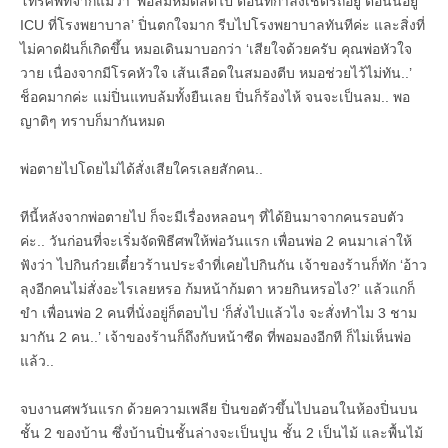
โทรศัพท์จากแม่ว่า ‘พ่อล้มหมดสติไป ตอนที่กำลังเช็ดรถอยู่ ตอนนี้อยู่
ICU ที่โรงพยาบาล’ ปิ่นตกใจมาก รีบไปโรงพยาบาลทันทีค่ะ และสิ่งที่
ไม่คาดฝันก็เกิดขึ้น หมอเดินมาบอกว่า ‘เสียใจด้วยครับ คุณพ่อหัวใจ
วาย เนื่องจากมีโรคหัวใจ เส้นเลือดในสมองตีบ หมอช่วยไว้ไม่ทัน..’
ช็อคมากค่ะ แม่ปิ่นแทบล้มทั้งยืนเลย ปิ่นก็ร้องไห้ จนจะเป็นลม.. พอ
ญาติๆ ทราบก็มากันหมด
พ่อตายไปโดยไม่ได้สั่งเสียใครเลยสักคน..
ทีนี้หลังจากพ่อตายไป ก็จะมีเรื่องหลอนๆ ที่ได้ยินมาจากคนรอบตัว
ค่ะ.. วันก่อนที่จะเริ่มจัดพิธีศพให้พ่อวันแรก เพื่อนพ่อ 2 คนมาเล่าให้
ฟังว่า ไปกินก๋วยเตี๋ยวร้านประจำที่เคยไปกินกัน เจ้าของร้านก็ทัก ‘อ้าว
ลุงอีกคนไม่สั่งอะไรเลยหรอ ก้มหน้าก้มตา หวยกินหรอไง?’ แล้วแกก็
ขำ เพื่อนพ่อ 2 คนที่นั่งอยู่ก็ตอบไป ‘ก็สั่งไปแล้วไง จะสั่งทำไม 3 ชาม
มากัน 2 คน..’ เจ้าของร้านก็ถึงกับหน้าซีด ที่พอมองอีกที ก็ไม่เห็นพ่อ
แล้ว..
จบงานศพวันแรก ด้วยความเพลีย ปิ่นขอตัวขึ้นไปนอนในห้องปิ่นบน
ชั้น 2 ของบ้าน ซึ่งบ้านปิ่นชั้นล่างจะเป็นปูน ชั้น 2 เป็นไม้ และพื้นไม้