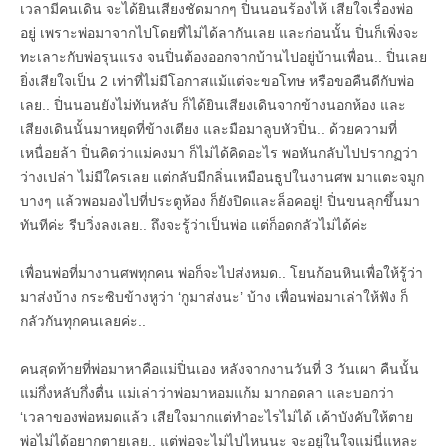
เวลามีคนเดิน จะได้ยินเสียงชัดมากๆ ปิ่นนอนร้องไห้ เสียใจเรื่องพ่อ
อยู่ เพราะพ่อมาจากไปโดยที่ไม่ได้ลากันเลย และก่อนนั้น ปิ่นก็เพิ่งจะ
ทะเลาะกับพ่อรุนแรง จนปิ่นต้องออกจากบ้านไปอยู่บ้านเพื่อน.. ปิ่นเลย
ยิ่งเสียใจเป็น 2 เท่าที่ไม่มีโอกาสแม้แต่จะขอโทษ หรือขอคืนดีกับพ่อ
เลย.. ปิ่นนอนยังไม่ทันหลับ ก็ได้ยินเสียงเดินจากข้างนอกห้อง และ
เสียงเดินนั้นมาหยุดที่ข้างเตียง และมือมาลูบหัวปิ่น.. ด้วยความที่
เหนื่อยล้า ปิ่นคิดว่าแม่คงมา ก็ไม่ได้คิดอะไร พอหันกลับไปปรากฏว่า
ว่างเปล่า ไม่มีใครเลย แต่กลับมีกลิ่นเหมือนธูปในงานศพ มาแตะจมูก
บางๆ แล้วพอมองไปที่ประตูห้อง ก็ยังปิดและล็อคอยู่! ปิ่นขนลุกขึ้นมา
ทันทีค่ะ รีบวิ่งลงเลย.. ถึงจะรู้ว่าเป็นพ่อ แต่ก็อดกลัวไม่ได้ค่ะ
เพื่อนพ่อที่มางานศพทุกคน พ่อก็จะไปส่งหมด.. โยนก้อนหินเพื่อให้รู้ว่า
มาส่งบ้าง กระซิบข้างหูว่า ‘กูมาส่งนะ’ บ้าง เพื่อนพ่อมาเล่าให้ฟัง ก็
กลัวกันทุกคนเลยค่ะ..
คนสุดท้ายที่พ่อมาหาคือแม่ปิ่นเอง หลังจากงานวันที่ 3 วันเผา คืนนั้น
แม่กึ่งหลับกึ่งตื่น แม่เล่าว่าพ่อมาหอมแก้ม มากอดลา และบอกว่า
‘เวลาของพ่อหมดแล้ว เสียใจมากแต่ทำอะไรไม่ได้ เค้าบังคับให้ตาย
พ่อไม่ได้อยากตายเลย.. แต่พ่อจะไม่ไปไหนนะ จะอยู่ในใจแม่นี่แหละ