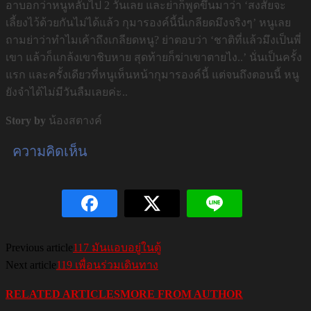
อาบอกว่าหนูหลับไป 2 วันเลย และย่าก็พูดขึ้นมาว่า ‘สงสัยจะ
เลี้ยงไว้ด้วยกันไม่ได้แล้ว กุมารองค์นี้นี่เกลียดมึงจริงๆ’ หนูเลย
ถามย่าว่าทำไมเค้าถึงเกลียดหนู? ย่าตอบว่า ‘ชาติที่แล้วมึงเป็นพี่
เขา แล้วก็แกล้งเขาชิบหาย สุดท้ายก็ฆ่าเขาตายไง..’ นั่นเป็นครั้ง
แรก และครั้งเดียวที่หนูเห็นหน้ากุมารองค์นี้ แต่จนถึงตอนนี้ หนู
ยังจำได้ไม่มีวันลืมเลยค่ะ..
Story by
น้องสตางค์
ความคิดเห็น
Previous article
117 มันแอบอยู่ในตู้
Next article
119 เพื่อนร่วมเดินทาง
RELATED ARTICLES
MORE FROM AUTHOR