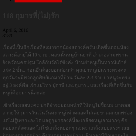
118 กุมารที่(ไม่)รัก
April 6, 2016
8189
เรื่องนี้เป็นอีกเรื่องที่ส่งมาจากน้องสตางค์ครับ เกิดขึ้นตอนน้อง
สตางค์อายุได้ 10 ขวบ.. ตอนนั้นหนูบ้านย่าที่ อำเภอสามพราน
จังหวัดนครปฐม ใกล้กับวัดไร่ขิงค่ะ บ้านย่าหนูเป็นทาวน์เฮ้าส์
แฝด 2 ชั้น.. ก่อนอื่นต้องบอกก่อนว่า คุณย่าหนูเป็นร่างทรงค่ะ
ทุกวันจะมีพวกลูกศิษย์แกมาที่บ้าน วันละ 2-3 ราย ย่าหนูจะทรง
อยู่ 3 องค์คือ เจ้าแม่ไทร ปู่ฤาษี และกุมาร.. และเรื่องที่เกิดขึ้นกับ
หนูก็คือกุมารนี่ล่ะค่ะ
เข้าเรื่องเลยนะคะ ปกติย่าจะมอบหน้าที่ให้หนูไปซื้อนม มาคอย
ถวายให้กุมารวันเว้นวันค่ะ หนูก็ทำตลอดไม่เคยขาดตกบกพร่อง
แต่ไม่รู้เพราะอะไร แลดูกุมารองค์นี้จะเกลียดหนูเอามากๆ คือ
คอยแกล้งตลอด ไม่ใช่แกล้งหยอกๆ นะคะ แกล้งแบบแรงๆ เลย
ปัดของตกแตกบ้าง ดึงผมตอนนอนบ้าง แล้วเวลามีปัญหาอะไร