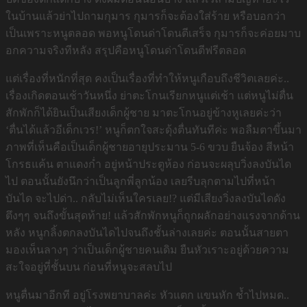
ในบ้านแล้วย่าไปถามกุมาร กุมารก็จะต้องใส่ร้าย หรือบอกว่า
เป็นเพราะหนูตลอด พอหนูโดนด่าโดนตีเสร็จ กุมารก็จะค่อยมาบ
อกความจริงทีหลัง สรุปคือหนูโดนด่าโดนตีฟรีตลอด
แต่เรื่องที่หนักที่สุด คงเป็นเรื่องที่ทำให้หนูเกือบถึงชีวิตเลยค่ะ..
เรื่องเกิดตอนเช้าวันหนึ่ง ย่าตะโกนเรียกหนูแต่เช้า แต่หนูไม่ตื่น
สักพักก็ได้ยินเป็นเสียงเด็กผู้ชาย มาตะโกนอยู่ข้างหูเลยค่ะว่า
‘ตื่นได้แล้วอีเด็กเวร!’ หนูก็ตกใจสะดุ้งตื่นทันทีค่ะ พอลืมตาขึ้นมา
ภาพที่เห็นคือเป็นเด็กผู้ชายอายุประมาน 5-6 ขวบ ยืนจ้อง สีหน้า
โกรธแค้น ตาแดงก่ำ อยู่หน้าประตูห้อง ก่อนจะผลุบวิ่งลงบันได
ไป ตอนนั้นยังนึกว่าเป็นลูกพี่ลูกน้อง เลยรีบลุกตามไปที่หน้า
บันได จะไปด่า.. กลับไม่เห็นใครเลย!? แต่มีเสียงวิ่งลงบันไดดัง
ตึงๆๆ จนถึงขั้นสุดท้าย! แล้วสักพักหนูก็ถูกผลักอย่างแรงจากด้าน
หลัง หนูกลิ้งตกลงบันไดไปจนถึงชั้นล่างเลยค่ะ ตอนนั้นสายตา
มองเห็นลางๆ ว่าเป็นเด็กผู้ชายคนเดิม ยืนหัวเราะอยู่ด้วยความ
สะใจอยู่ที่ชั้นบน ก่อนที่หนูจะสลบไป
หนูตื่นมาอีกที อยู่โรงพยาบาลค่ะ หัวแตก แขนหัก ช้ำไปหมด..