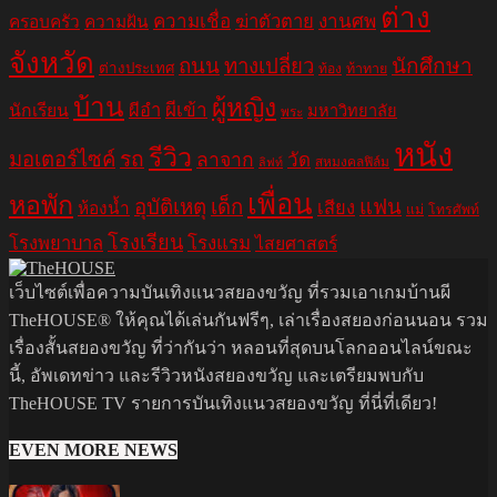
ต่าง
ความเชื่อ
ฆ่าตัวตาย
งานศพ
ครอบครัว
ความฝัน
จังหวัด
ถนน
ทางเปลี่ยว
นักศึกษา
ต่างประเทศ
ท้อง
ท้าทาย
บ้าน
ผู้หญิง
ผีอำ
ผีเข้า
นักเรียน
มหาวิทยาลัย
พระ
หนัง
รีวิว
มอเตอร์ไซค์
รถ
ลาจาก
วัด
สหมงคลฟิล์ม
ลิฟท์
เพื่อน
หอพัก
อุบัติเหตุ
เด็ก
แฟน
เสียง
ห้องน้ำ
แม่
โทรศัพท์
โรงเรียน
โรงพยาบาล
โรงแรม
ไสยศาสตร์
เว็บไซต์เพื่อความบันเทิงแนวสยองขวัญ ที่รวมเอาเกมบ้านผี
TheHOUSE® ให้คุณได้เล่นกันฟรีๆ, เล่าเรื่องสยองก่อนนอน รวม
เรื่องสั้นสยองขวัญ ที่ว่ากันว่า หลอนที่สุดบนโลกออนไลน์ขณะ
นี้, อัพเดทข่าว และรีวิวหนังสยองขวัญ และเตรียมพบกับ
TheHOUSE TV รายการบันเทิงแนวสยองขวัญ ที่นี่ที่เดียว!
EVEN MORE NEWS