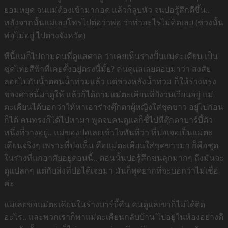
ยอมหยุด จนแม่ต้องเข้ามากอด แล้วก็ลูบหัว จนปอรู้สึกดีขึ้น..
หลังจากนั้นแม่เลยโทรไปต่อว่าพ่อ ว่าทำอะไรไม่คิดเลย (ช่วงนั้น
พ่อไม่อยู่ ไปต่างจังหวัด)
ทีนี้แม่ก็ไปถามคนที่ดูแลศาล ว่าเคยเห็นร่างปั้นแม่ตะเคียน เป็น
ชุดไทยสีฟ้าที่เคยตั้งอยู่ตรงนี้มั้ย? คนดูแลเลยตอบมาว่า สงสัย
ลอยไปกับน้ำตอนน้ำท่วมแล้ว แต่ช่วงหลังน้ำท่วม ก็ให้ร่างทรง
ของศาลนี้มาดูให้ แล้วก็ได้ถามแม่ตะเคียนที่ยังวนเวียนอยู่ แม่
ตะเคียนได้บอกว่าให้หาเอาร่างตุ๊กตาผู้หญิงใส่ชุดขาว อยู่ไปก่อน
ก็ได้ คนทรงก็ได้ไปหามา พูดจบคนดูแลก็ชี้ไปที่ตุ๊กตาบาร์บี้ตัว
หนึ่งที่วางอยู่.. แม่ของปอเลยเข้าใจทันทีว่า ที่ปอเจอเป็นแม่ตะ
เคียนจริงๆ เพราะที่ปอเห็น คือแม่ตะเคียนใส่ชุดขาวมา ก็คือชุด
ในร่างที่แกอาศัยอยู่ตอนนี้.. ตอนนั้นปอรู้สึกขนลุกมากๆ ถึงมันจะ
ดูแปลกๆ แต่กับสิ่งที่ปอได้เจอมา มันก็พูดยากที่จะบอกว่าไม่เชื่อ
ค่ะ
แม่เลยขอแม่ตะเคียนในร่างบาร์บี้คืน คนดูแลเขาก็ไม่ได้ติด
อะไร.. และพวกเราก็พาแม่ตะเคียนกลับบ้าน ไปอยู่ในห้องอย่างดี