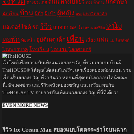
จังหวัด
ถนน
ทางเปลี่ยว
นักศึกษา
ต่างประเทศ
ท้อง
ท้าทาย
บ้าน
ผู้หญิง
ผีอำ
ผีเข้า
นักเรียน
มหาวิทยาลัย
พระ
หนัง
รีวิว
มอเตอร์ไซค์
รถ
ลาจาก
วัด
สหมงคลฟิล์ม
ลิฟท์
เพื่อน
หอพัก
อุบัติเหตุ
เด็ก
แฟน
เสียง
ห้องน้ำ
แม่
โทรศัพท์
โรงเรียน
โรงพยาบาล
โรงแรม
ไสยศาสตร์
เว็บไซต์เพื่อความบันเทิงแนวสยองขวัญ ที่รวมเอาเกมบ้านผี
TheHOUSE® ให้คุณได้เล่นกันฟรีๆ, เล่าเรื่องสยองก่อนนอน รวม
เรื่องสั้นสยองขวัญ ที่ว่ากันว่า หลอนที่สุดบนโลกออนไลน์ขณะ
นี้, อัพเดทข่าว และรีวิวหนังสยองขวัญ และเตรียมพบกับ
TheHOUSE TV รายการบันเทิงแนวสยองขวัญ ที่นี่ที่เดียว!
EVEN MORE NEWS
รีวิว Ice Cream Man สยองแบบโคตรระยำใจบนฉาก