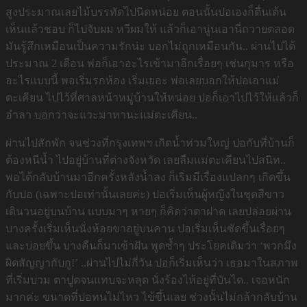
สูงประมาณเลยไม้บรรทัดไปนิดหน่อย ตอนนั้นปอเองก็ตื่นเต้น
เห็นแล้วชอบ ก็ไปจับผม หวีผมให้ แล้วก็เอานู่นเอานี่ถวายตลอด
มันรู้สึกเหมือนเป็นความรักน่ะ บอกไม่ถูกเหมือนกัน.. ผ่านไปได้
ประมาณ 2 เดือน พ่อก็เอาอะไรเข้ามาอีกเรื่อยๆ เช่นกุมาร หรือ
อะไรแบบนี้ พอเริ่มรกห้อง เริ่มเยอะ พ่อเลยบอกให้ปอเอาแม่
ตะเคียน ไปไว้ที่ศาลหน้าหมู่บ้านให้หน่อย ปอก็เอาไปไว้ให้แล้วก็
อำลา บอกว่าจะแวะมาหานะแม่ตะเคียน..
ผ่านไปสักพัก จนช่วงที่กรุงเทพฯ เกิดน้ำท่วมใหญ่ ปอกับที่บ้านก็
ต้องหนีน้ำ ไปอยู่บ้านที่ต่างจังหวัด เลยลืมแม่ตะเคียนไปสนิท..
พอได้กลับบ้านมาอีกครั้งหลังน้ำลง ก็เริ่มมีเรื่องแปลกๆ เกิดขึ้น
กับปอ (เฉพาะปอเท่านั้นเลยค่ะ) ปอเริ่มเห็นผู้หญิงในชุดสีขาว
เดินวนอยู่บนบ้าน แบบมาๆ หายๆ ก็คิดว่าตาฝาด เลยปล่อยผ่าน
บางครั้งเริ่มเห็นนั่งห้อยขาอยู่บนคาน ปอเริ่มเห็นชัดขึ้นเรื่อยๆ
และบ่อยขึ้น บางคืนก็มาเข้าฝัน พูดซ้ำๆ ประโยคเดิมว่า ‘พวกมึง
ผิดสัญญากับกู!’ ..ผ่านไปไม่กี่วัน ปอก็เริ่มเห็นว่า เธอมาในสภาพ
ที่เริ่มบวม ตาปูดจนแทบจะหลุด นั่งร้องไห้อยู่ที่บันได.. เจอหนัก
มากค่ะ ขนาดที่ปอทนไม่ไหว ไข้ขึ้นเลย ช่วงนั้นไม่กล้ากลับบ้าน