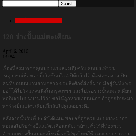
เล่าเรื่องสยองก่อนนอน
120 ร่างปั้นแม่ตะเคียน
April 6, 2016
13284
เรื่องนี้ส่งมาจากคุณปอ (นามสมมติ) ครับ คุณปอเล่าว่า..
เหตุการณ์ที่จะเล่านี้เกิดขึ้นเมื่อ 4 ปีที่แล้วได้ คือพ่อของปอเป็น
คนที่ชอบบนบานสานกล่าว ชอบสิ่งศักดิ์สิทธิ์มาก มีอยู่วันนึง พ่อ
ปอก็ได้ไปวัดแห่งหนึ่งในกรุงเทพฯ และไปเจอร่างปั้นแม่ตะเคียน
พ่อก็เลยไปบนบานไว้ว่า ขอให้ถูกหวยแบบหนักๆ ถ้าถูกจริงจะมา
พาร่างปั้นแม่ตะเคียนนี้กลับไปดูแลอย่างดี..
หลังจากนั้นวันที่ 16 จำได้แม่น พ่อปอก็ถูกหวย แบบเยอะมากๆ
พ่อเลยไปรับร่างปั้นแม่ตะเคียนกลับมาบ้าน ตั้งไว้ที่ห้องพระ
ลักษณะร่างปั้นแม่ตะเคียนนี้ จะใส่ชุดไทยสีฟ้า สวยมากๆ ความ