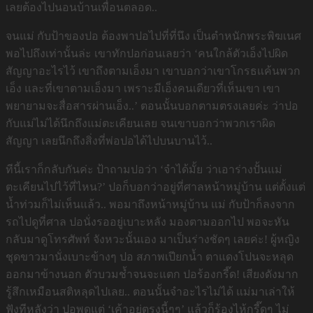
เลยต้องไปนอนบ้านเพื่อนตลอด..
จนแม่ กับป้าของปอ ต้องพาปอไปที่ที่นึง เป็นตำหนักพระพิฆเนศ
พอไปถึงเท่านั้นล่ะ เขาทักปอก่อนเลยว่า ‘คนใกล้ตัวเอ็งไปผิด
สัญญาอะไรไว้ เขาถึงตามเอ็งมา เขาบอกว่าเขาโกรธแค้นพวก
เอ็ง และที่เขาตามเอ็งมา เพราะมีเอ็งคนเดียวที่เห็นเขา เขา
พยายามจะสื่อสารผ่านเอ็ง..’ ตอนนั้นบอกตามตรงเลยค่ะ ว่าปอ
กับแม่ไม่ได้นึกถึงแม่ตะเคียนเลย จนเขาบอกว่าพวกเราผิด
สัญญา เลยนึกถึงสิ่งที่พ่อปอได้ไปบนบานไว้..
ทีนี้เราก็กลับกันค่ะ ป้าถามปอว่า ‘จำได้มั้ย ว่าเอาร่างปั้นแม่
ตะเคียนไปไว้ที่ไหน?’ ปอก็บอกว่าอยู่ที่ศาลหน้าหมู่บ้าน แต่ตั้งแต่
น้ำท่วมก็ไม่เห็นแล้ว.. พอมาถึงหน้าหมู่บ้าน แม่ กับป้าก็ลงจาก
รถไปดูที่ศาล ปอนั่งรออยู่เบาะหลัง มองตามออกไป พอจะหัน
กลับมาดูโทรศัพท์ จังหวะนั้นเอง มาเป็นร่างชัดๆ เลยค่ะ! ผู้หญิง
ชุดขาวมานั่งเบาะข้างๆ ปอ สภาพเปียกน้ำ ตาแดงโปนจะหลุด
ออกมาข้างนอก ตัวบวมช้ำจนจะแตก ปอร้องกรี๊ด! เสียงดังมาก
รู้สึกเหมือนสติหลุดไปเลย.. ตอนนั้นจำอะไรไม่ได้ แม่มาเล่าให้
ฟังทีหลังว่า ปอพูดแต่ ‘เค้าอยู่ตรงนี้ๆๆ’ แล้วก็ร้องไห้กรี๊ดๆ ไม่