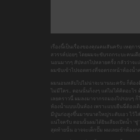
เรื่องนี้เป็นเรื่องของคุณคมสันครับ เหตุก
สวรรค์บ่อยๆ โดยผมจะขับรถกระบะคนเดียวครับ
นอนมากๆ สัปหงกไปหลายครั้ง กลัวว่าจะเกิด
ผมขับเข้าไปจอดตรงที่จอดรถหน้าห้องน้ำคร
ผมนอนหลับไปไม่น่าจะนานนะครับ ก็ต้องตื่
ไม่มีใคร.. ตอนนั้นก็งงๆ แต่ไม่ได้คิดอะไ
เลยคราวนี้ ผมลงมาจากรถมองไปรอบๆ ก็ไม่เ
ห้องน้ำแบบเป็นห้อง เพราะแบบยืนฉี่ต้องเดิน
มีปูนก่อสูงขึ้นมาขนาดใหญ่ระดับเอว ไว้ใส่น
แน่ใจครับ ตอนนั้นผมได้ยินเสียงเปิดน้ำ ‘ซ
สุดท้ายนั้น อาจจะเด็กปั๊ม ผมเลยเข้าห้อง