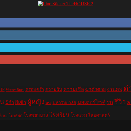
ต่
ความเชื่อ
ฆ่าตัวตาย
งานศพ
IP
ครอบครัว
ความฝัน
Warner Bros.
าน
รีวิว
ผู้หญิง
มอเตอร์ไซค์
รถ
ล
ผีอำ
ผีเข้า
มหาวิทยาลัย
พระ
น
โรงเรียน
โรงพยาบาล
โรงแรม
ไสยศาสตร์
แม่
โทรศัพท์