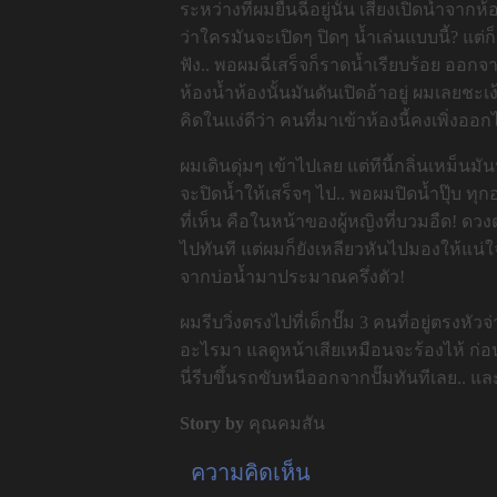
ระหว่างที่ผมยืนฉี่อยู่นั้น เสียงเปิดน้ำจากห้
ว่าใครมันจะเปิดๆ ปิดๆ น้ำเล่นแบบนี้? แต่
ฟัง.. พอผมฉี่เสร็จก็ราดน้ำเรียบร้อย ออกจา
ห้องน้ำห้องนั้นมันดันเปิดอ้าอยู่ ผมเลยชะเ
คิดในแง่ดีว่า คนที่มาเข้าห้องนี้คงเพิ่งออก
ผมเดินดุ่มๆ เข้าไปเลย แต่ทีนี้กลิ่นเหม็
จะปิดน้ำให้เสร็จๆ ไป.. พอผมปิดน้ำปุ๊บ ทุกอ
ที่เห็น คือในหน้าของผู้หญิงที่บวมอืด! 
ไปทันที แต่ผมก็ยังเหลียวหันไปมองให้แน่ใจ
จากบ่อน้ำมาประมาณครึ่งตัว!
ผมรีบวิ่งตรงไปที่เด็กปั๊ม 3 คนที่อยู่ตรงหั
อะไรมา แลดูหน้าเสียเหมือนจะร้องไห้ ก่อน
นี่รีบขึ้นรถขับหนีออกจากปั๊มทันทีเลย.. และ
Story by
คุณคมสัน
ความคิดเห็น