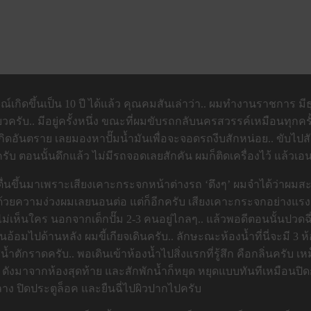
ารณ์เกิดขึ้นเป็น 10 ปี ได้แล้ว คุณคมสันเล่าว่า.. ผมทำงานราชการ 
.. มีอยู่ครั้งหนึ่ง ขณะที่ผมขับรถกลับนครสวรรค์เหมือนทุกครั้ง ต
อันตราย เลยมองหาปั๊มน้ำมันเพื่อจะจอดรถงีบสักหน่อย.. ขับไปสักพั
ับ ตอนนั้นดึกแล้ว ไม่มีรถจอดเลยสักคัน ผมก็ติดเครื่องไว้ แล้วเ
นขึ้นมาเพราะเสียงเคาะกระจกหน้าต่างรถ ‘ตึงๆ’ ผมจำได้ว่าผมสะด
ร ด้วยความง่วงผมเลยนอนต่อ แต่ก็อีกครับ เสียงเคาะกระจกอย่างแรงมา
ห็นใคร นอกจากเด็กปั๊ม 2-3 คนอยู่ไกลๆ.. แล้วพอดีตอนนั้นปวดฉี่ค
อ้อมไปด้านหลัง ผมขี้เกียจเดินครับ.. ลักษะณะห้องน้ำที่นี่จะมี 3 ห
้ำตักราดครับ.. พอเดินเข้าห้องน้ำไปสิ่งแรกที่รู้สึก คือกลิ่นครับ 
ู่’ ดังมาจากห้องสุดท้าย และสักพักน้ำก็หยุด หยุดแบบทันทีเหมือนปิด
กลาง ปิดประตูล็อค และยืนฉี่ไปผิวปากไปครับ