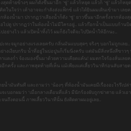
องสุดท้ายข้างๆ ผมก็ดังขึ้นมาอีก ‘ซู่’ แล้วก็หยุด แล้วก็ ‘ซู่’ แล้วก็
ก็คิดในใจว่า เค้าอาจจะกำลังส่งแฟ็กซ์ แล้วได้ยินผมเดินเข้ามา เลยค
กห้องน้ำมา ปรากฏว่าเสียงน้ำก็ดัง ‘ซู่’ ยาวขึ้นมาอีกครั้งจากห้องส
ง้อไปดู ปรากฏว่าในห้องน้ำไม่มีใครอยู่.. แล้วก๊อกน้ำเป็นแบบก้านบิ
ไปอย่างไว แล้วเปิดน้ำทิ้งไว้ ผมก็ยังใจดีจะไปปิดน้ำให้อีกนะ..
นมันปะทะจมูกอย่างแรงเลยครับ กลิ่นมันแบบสุดๆ จริงๆ บอกไม่ถูกเลย
ย่างเงียบกริบ น้ำที่อยู่ในบ่อปูนก็เริ่มนิ่งครับ แต่มันมีสิ่งหนึ่ง
ดวงตาแดงก่ำ จ้องมองขึ้นมาด้วยความเคียดแค้น! ผมตกใจร้องลั่นเลย
อีกครั้ง และภาพสุดท้ายที่เห็น แม้เพียงแค่เสี้ยววินาทีก่อนลับสายตา
วจ่ายน้ำมันทันที และถามว่า ‘น้องๆ ที่ห้องน้ำมันเคยมีเรื่องอะไรรึเปล
จะบอกผมว่า ‘เมื่อกลางเดือนที่แล้ว มีนักร้องผับถูกฆ่าตาย แล้วเอา
จนถึงตอนนี้ ภาพเสี้ยววินาทีนั้น ยังติดตาผมอยู่เลย..