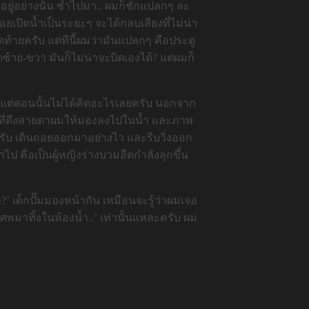
หยุดอยู่อย่างนั้น ซ้ำไปมา.. ผมก็ชักแปลกๆ ละ
อยเปิดน้ำเป็นระยะๆ จะได้กลบเสียงที่ไม่น่า
ุดท้ายครับ แต่ทีนี้ผมว่ามันแปลกๆ คือประตู
ดซ้าย-ขวา มันก็ไม่น่าจะบิดเองได้? แต่ผมก็
.. แต่ตอนนั้นไม่ได้คิดอะไรเลยครับ นอกจาก
สีขาวๆ ที่ดึงสายตาผมให้มองลงไปในน้ำ และภาพ
ครับ เดินถอยออกมาอย่างไว และรีบวิ่งออก
ไป คือเป็นผู้หญิงร่างบวมอืดกำลังลุกขึ้น
่า?’ เด็กปั๊มมองหน้ากัน เหมือนจะรู้ว่าผมเจอ
ศพมาทิ้งในห้องน้ำ..’ เท่านั้นแหละครับ ผม