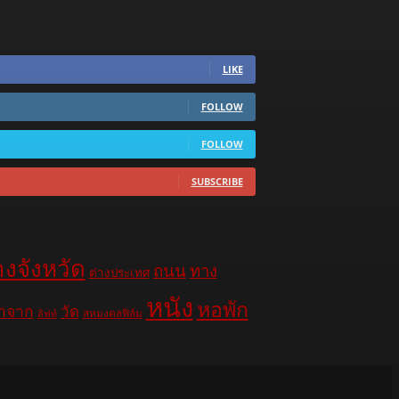
LIKE
FOLLOW
FOLLOW
SUBSCRIBE
างจังหวัด
ถนน
ทาง
ต่างประเทศ
หนัง
หอพัก
าจาก
วัด
สหมงคลฟิล์ม
ลิฟท์