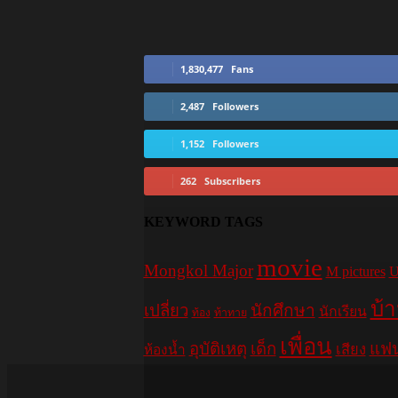
1,830,477
Fans
2,487
Followers
1,152
Followers
262
Subscribers
KEYWORD TAGS
movie
Mongkol Major
M pictures
U
บ้
เปลี่ยว
นักศึกษา
นักเรียน
ท้อง
ท้าทาย
เพื่อน
อุบัติเหตุ
เด็ก
แฟ
เสียง
ห้องน้ำ