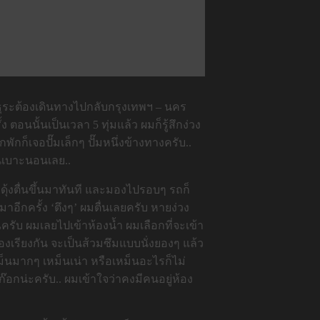
มีธุระต้องเดินทางไปกลับกรุงเทพฯ – นคร
อนนั้นเป็นเวลา 5 ทุ่มแล้ว ผมก็รู้สึกง่วง
กก็เจอปั๊มเล็กๆ ปั๊มหนึ่งข้างทางครับ..
อนเบาะนอนเลย..
ุ้งตื่นขึ้นมาทันที และมองไปรอบๆ รถก็
อีกครั้ง ‘ตึงๆ’ ผมตื่นเลยครับ หายง่วง
รับ ผมเลยไปเข้าห้องน้ำ ผมเลือกที่จะเข้า
้องเรียงกัน จะเป็นส้วมซึมแบบนั่งยองๆ แล้ว
เหม็นมากๆ เหม็นเน่า หรือเหม็นอะไรก็ไม่
ก๊อกน่ะครับ.. ผมเข้าใจว่าคงมีคนอยู่ห้อง