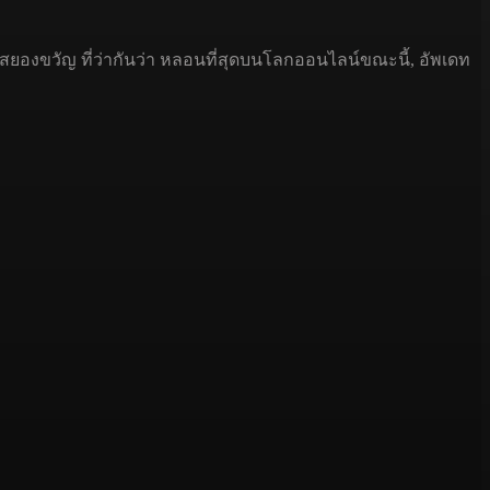
นสยองขวัญ ที่ว่ากันว่า หลอนที่สุดบนโลกออนไลน์ขณะนี้, อัพเดท