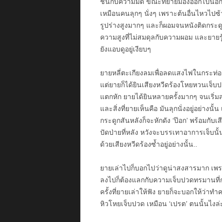
ชินกับความมืด ขณะที่ยายมองออกไปนอกห
เหมือนคนลุกๆ นั่งๆ เพราะต้นอื่นไหวไปซ้า
รูปร่างสูงมากๆ และก็ผอมจนหนังติดกระด
ความสูงที่ไม่สมดุลกับความผอม และยายรู้ท
ยังแอบดูอยู่เงียบๆ
ยายหลี่ตะเกียงลมเพื่อลดแสงไฟในกระท่อ
แต่ยายก็ได้ยินเสียงหวีดร้องโหยหวนเจ็บปว
แตกหัก ยายได้ยินหลายครั้งมากๆ จนเริ่ม
และสิ่งที่ยายเห็นคือ มันลุกนั่งอยู่อย่างน
กระดูกสันหลังก็จะหักดัง ‘ป๊อก’ พร้อมกับเ
ปัดป่ายที่หลัง หวังจะบรรเทาอาการเจ็บนั้น
ด้วยเสียงหวีดร้องซ้ำอยู่อย่างนั้น..
ยายเล่าไปก็บอกไปว่าดูน่าสงสารมาก เพร
ลงไปก็ต้องแลกกับความเจ็บปวดทรมานที่กร
ครั้งที่ยายเล่าให้ฟัง ยายก็จะบอกให้ว่
หิวโหยเจ็บปวด เหมือน ‘เปรต’ ตนนั้นไงล่ะ