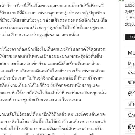
าว่า.. เรื่องนี้เป็นเรื่องของคุณยายแกนค่ะ เกิดขึ้นที่ภาคอิ
1,830
2,487
 ที่บ้านยายมีที่ดินเยอะ เพราะคุณทวด (แม่ของยาย) ปลูกข้าว
1,152
ักจะให้ยายกับน้องๆ มาช่วยเฝ้าสวนตอนหลังเลิกเรียน เพื่อ
262
Su
สวนจะเป็นกระท่อมหลังเล็กๆ ปลูกด้วยไม่ไผ่ ตัวเรือนยกสูงจาก
น้าต่าง 2 บาน และประตูอยู่ตรงกลางกระท่อม
KE
มาก เนื่องจากต้องเข้าเมืองไปเก็บค่าแผงผักในตลาดให้คุณทวด
Mo
ห้ยายเผลอหลับไปขณะเฝ้าสวนมะม่วง พอสะดุ้งตัวตื่นขึ้น
M p
บเก็บของเบ็ดเตล็ดเข้าย่าม และหนังสือเรียนที่เอามาอ่าน
 และคว้าตะเกียงลมเดินลงบันไดอย่างรวดเร็ว เพราะกลัวจะ
ครอ
ินข้าวเป็นเวลา ไม่กินจุกจิกเหมือนคนสมัยนี้ ถ้าหากใครมา
ฆ่า
อดกิน) ยายเดินมาได้ไม่กี่ก้าว ฝนก็ตกลงมาหนักมากๆ และ
ต่
ควร ทำให้ยายตัดสินใจวิ่งกลับไปที่กระท่อมรอฝนหยุด แล้ว
นี้รองเท้า และชุดนักเรียนคงจะเลอะโคลนหมด
ทาง
ยายหลับไปอีกรอบ ตื่นมาอีกทีก็ดึกแล้ว ลมแรงพัดจนต้นตาล
นัก
ายคิดในใจว่า คืนนี้คงไม่ได้เข้าบ้านแล้ว กะว่าจะนอนที่
ผู
่บ้านก่อนไปโรงเรียน ยายนอนคิดอะไรเพลินๆ จนสายตาเริ่ม