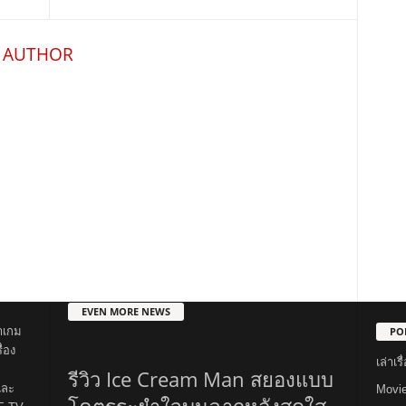
 AUTHOR
EVEN MORE NEWS
PO
าเกม
่อง
เล่าเ
รีวิว Ice Cream Man สยองแบบ
และ
Movi
โคตรระยำใจบนฉากหลังสดใส