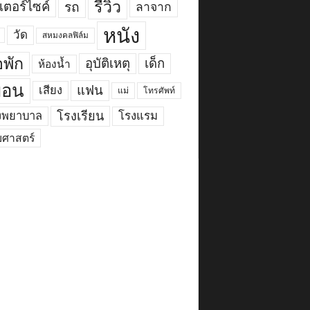
รีวิว
เตอร์ไซค์
รถ
ลาจาก
หนัง
วัด
สหมงคลฟิล์ม
พัก
อุบัติเหตุ
เด็ก
ห้องน้ำ
ื่อน
แฟน
เสียง
แม่
โทรศัพท์
งพยาบาล
โรงเรียน
โรงแรม
ยศาสตร์