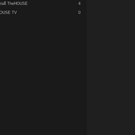
้านผี TheHOUSE
4
OUSE TV
0