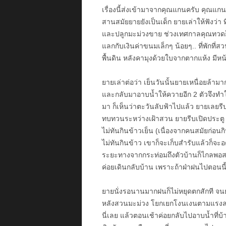
เรื่องนี้ส่งเข้ามาจากคุณแกนครับ คุณแกนเล่
สานสมัยยายยังเป็นเด็ก ยายเล่าให้ฟังว่า
และปลูกมะม่วงขาย ช่วงเทศกาลคุณทวดก็ม
แลกกับเงินค่าขนมเล็กๆ น้อยๆ.. ที่พักที่
พื้นดิน หลังคามุงด้วยใบจากตากแห้ง มีห
ยายเล่าต่อว่า เย็นวันนั้นยายเหนื่อยล้า
และกลับมาอาบน้ำให้ควายอีก 2 ตัวจึงทำใ
มา ก็เห็นว่าตะวันลับฟ้าไปแล้ว ยายเลยรี
ทบทวนระหว่างเฝ้าสวน ยายรีบเปิดประตู
ไม่ทันกินข้าวเย็น (เนื่องจากคนสมัยก่อนก
ไม่ทันกินข้าว เขาก็จะเก็บสำรับแล้วก็จะ
ระยะทางจากกระท่อมถึงตัวบ้านก็ไกลพอสม
ค่อยเดินกลับบ้าน เพราะถ้าฝ่าฝนไปตอน
ยายนั่งรอนานมากฝนก็ไม่หยุดตกสักที จน
หลังสวนมะม่วง โยกเยกโงนเงนตามแรงลม ย
นี่เลย แล้วตอนเช้าค่อยกลับไปอาบน้ำที