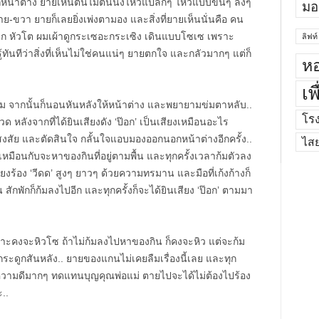
น้าต่าง ยายเห็นต้นไม้ต้นนึงไหวแปลกๆ ไหวแบบขึ้นๆ ลงๆ
มอ
ย-ขวา ยายก็เลยยิ่งเพ่งตามอง และสิ่งที่ยายเห็นนั่นคือ คน
ูก หัวโต ผมเผ้าดูกระเซอะกระเซิง เดินแบบโซเซ เพราะ
ลิฟท์
ันทีว่าสิ่งที่เห็นไม่ใช่คนแน่ๆ ยายตกใจ และกลัวมากๆ แต่ก็
หอ
เพ
ม จากนั้นก็นอนหันหลังให้หน้าต่าง และพยายามข่มตาหลับ..
โร
ด หลังจากที่ได้ยินเสียงดัง ‘ป๊อก’ เป็นเสียงเหมือนอะไร
สงสัย และตัดสินใจ กลั้นใจแอบมองออกนอกหน้าต่างอีกครั้ง..
ไส
ั้น เหมือนกับจะหาของกินที่อยู่ตามพื้น และทุกครั้งเวลาก้มตัวลง
สียงร้อง ‘วีดด’ สูงๆ ยาวๆ ด้วยความทรมาน และมือที่เก้งก้างก็
 สักพักก็ก้มลงไปอีก และทุกครั้งก็จะได้ยินเสียง ‘ป๊อก’ ตามมา
าะคงจะหิวโซ ถ้าไม่ก้มลงไปหาของกิน ก็คงจะหิว แต่จะก้ม
ะดูกสันหลัง.. ยายของแกนไม่เคยลืมเรื่องนี้เลย และทุก
าทำความดีมากๆ ทดแทนบุญคุณพ่อแม่ ตายไปจะได้ไม่ต้องไปร้อง
..