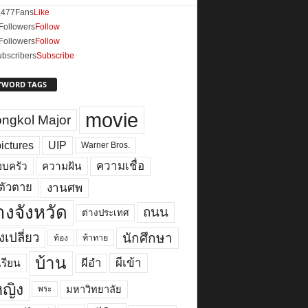
,477
Fans
Like
Followers
Follow
Followers
Follow
bscribers
Subscribe
YWORD TAGS
movie
ngkol Major
ictures
UIP
Warner Bros.
ความเชื่อ
บครัว
ความฝัน
งานศพ
ตัวตาย
างจังหวัด
ถนน
ต่างประเทศ
เปลี่ยว
นักศึกษา
ท้อง
ท้าทาย
บ้าน
ผีเข้า
ผีอำ
เรียน
้หญิง
มหาวิทยาลัย
พระ