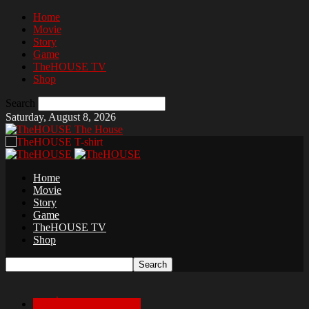
Home
Movie
Story
Game
TheHOUSE TV
Shop
Search
Saturday, August 8, 2026
The House
Home
Movie
Story
Game
TheHOUSE TV
Shop
เล่าเรื่องสยองก่อนนอน