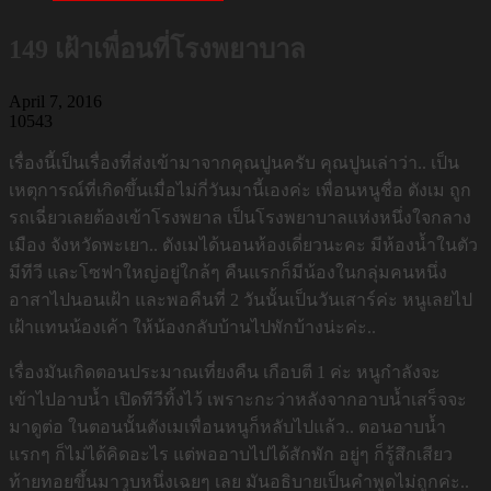
149 เฝ้าเพื่อนที่โรงพยาบาล
April 7, 2016
10543
เรื่องนี้เป็นเรื่องที่ส่งเข้ามาจากคุณปูนครับ คุณปูนเล่าว่า.. เป็น
เหตุการณ์ที่เกิดขึ้นเมื่อไม่กี่วันมานี้เองค่ะ เพื่อนหนูชื่อ ตังเม ถูก
รถเฉี่ยวเลยต้องเข้าโรงพยาล เป็นโรงพยาบาลแห่งหนึ่งใจกลาง
เมือง จังหวัดพะเยา.. ตังเมได้นอนห้องเดี่ยวนะคะ มีห้องน้ำในตัว
มีทีวี และโซฟาใหญ่อยู่ใกล้ๆ คืนแรกก็มีน้องในกลุ่มคนหนึ่ง
อาสาไปนอนเฝ้า และพอคืนที่ 2 วันนั้นเป็นวันเสาร์ค่ะ หนูเลยไป
เฝ้าแทนน้องเค้า ให้น้องกลับบ้านไปพักบ้างน่ะค่ะ..
เรื่องมันเกิดตอนประมาณเที่ยงคืน เกือบตี 1 ค่ะ หนูกำลังจะ
เข้าไปอาบน้ำ เปิดทีวีทิ้งไว้ เพราะกะว่าหลังจากอาบน้ำเสร็จจะ
มาดูต่อ ในตอนนั้นตังเมเพื่อนหนูก็หลับไปแล้ว.. ตอนอาบน้ำ
แรกๆ ก็ไม่ได้คิดอะไร แต่พออาบไปได้สักพัก อยู่ๆ ก็รู้สึกเสียว
ท้ายทอยขึ้นมาวูบหนึ่งเฉยๆ เลย มันอธิบายเป็นคำพูดไม่ถูกค่ะ..