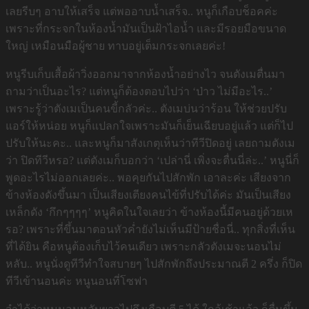
เลยรีบๆ อาบให้เสร็จ แต่พออาบน้ำเสร็จ.. หนูก็เกือบช็อคค่ะ
เพราะที่กระจกในห้องน้ำมันเป็นฝ้าไอน้ำ และมีรอยมือขนาด
ใหญ่ เหมือนมือผู้ชาย ทาบอยู่เต็มกระจกเลยค่ะ!
หนูรีบเก็บเสื้อผ้าวิ่งออกมาจากห้องน้ำอย่างไว จนตังเมตื่นมา
ถามว่าเป็นอะไร? แต่หนูก็ต้องตอบไปว่า ‘ป่าว ไม่มีอะไร..’
เพราะรู้ว่าตังเมเป็นคนขี้กลัวค่ะ.. ตังเมบ่นว่าร้อน ให้ช่วยปรับ
แอร์ให้หน่อย หนูก็แปลกใจเพราะมันก็เย็นเฉียบอยู่แล้ว แต่ก็ไป
ปรับให้นะคะ.. และหนูก็มาสังเกตุเห็นว่าทีวีปิดอยู่ เลยถามตังเม
ว่า ปิดทีวีหรอ? แต่ตังเมก็บอกว่า ‘เปล่านี่ เพิ่งจะตื่นนี่ล่ะ..’ หนูนี่ก็
พูดอะไรไม่ออกเลยค่ะ.. พอคุยกันไปสักพัก เอาละค่ะ เสียงจาก
ข้างห้องดังขึ้นมา เป็นเสียงเตียงคนไข้ที่ปรับได้ค่ะ มันเป็นเสียง
เหล็กดัง ‘กึกๆๆๆๆ’ หนูคิดในใจเลยว่า ข้างห้องนี้มีคนอยู่ด้วยเห
รอ? เพราะที่ขึ้นมาตอนหัวค่ำยังไม่เห็นมีป้ายชื่อนี่.. ทุกสิ่งที่เห็น
ที่ได้ยิน คือหนูต้องเก็บไว้คนเดียว เพราะกลัวตังเมจะนอนไม่
หลับ.. หนูนั่งดูทีวีทำใจสบายๆ ไปสักพักถึงประมาณตี 2 ครึ่ง ก็ปิด
ทีวีเข้านอนค่ะ หนูนอนที่โซฟา