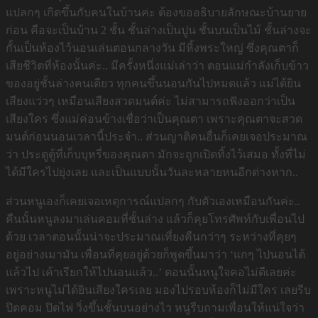
แปลกๆ เกิดขึ้นกับคนในบ้านค่ะ ต้องขออธิบายลักษณะบ้านยาย
ก่อน คือจะเป็นบ้าน 2 ชั้น ชั้นล่างเป็นปูน ชั้นบนเป็นไม้ ชั้นล่างจะ
กั้นเป็นห้องไว้นอนเล่นตอนกลางวัน มีหิ้งพระใหญ่ ซึ่งคุณตาก็
เสียชีวิตที่ห้องนั้นค่ะ.. มีครั้งหนึ่งแม่เล่าว่า ตอนแม่กำลังเก็บข้าว
ของอยู่ชั้นล่างคนเดียว ทุกคนขึ้นนอนกันไปหมดแล้ว แม่ได้ยิน
เสียงแว่วๆ เหมือนเสียงสวดมนต์ค่ะ ไม่สามารถฟังออกว่าเป็น
เสียงใคร ซึ่งแม่ค่อนข้างเชื่อว่าเป็นคุณตา เพราะคุณตาจะสวด
มนต์ก่อนนอนเวลานี้ประจำ.. ส่วนญาติคนอื่นก็เคยเจอประมาณ
ว่า ประตูตู้ที่เก็บบุหรี่ของคุณตา มักจะถูกเปิดทิ้งไว้เสมอ ทั้งที่ไม่
ได้มีใครไปยุ่งเลย และเป็นแบบนั้นวันละหลายหนอีกต่างหาก..
ส่วนหนูเองก็เคยเจอเหตุการณ์แปลกๆ กับตัวเองเหมือนกันค่ะ..
คืนนั้นหนูลงมาเล่นคอมที่ชั้นล่าง แล้วก็คุยโทรศัพท์กับเพื่อนไป
ด้วย เวลาตอนนั้นน่าจะประมาณเที่ยงคืนกว่าๆ ระหว่างที่คุยๆ
อยู่อย่างเมามัน เพื่อนที่คุยอยู่ด้วยก็พูดขึ้นมาว่า ‘แกๆ ไปนอนได้
แล้วไป เค้าเรียกให้ไปนอนแล้ว..’ ตอนนั้นหนูใจคอไม่ดีเลยค่ะ
เพราะหนูไม่ได้ยินเสียงใครเลย มองไปรอบห้องก็ไม่มีใคร เลยรีบ
ปิดคอม ปิดไฟ วิ่งขึ้นชั้นบนอย่างไว หนูรีบถามเพื่อนให้แน่ใจว่า