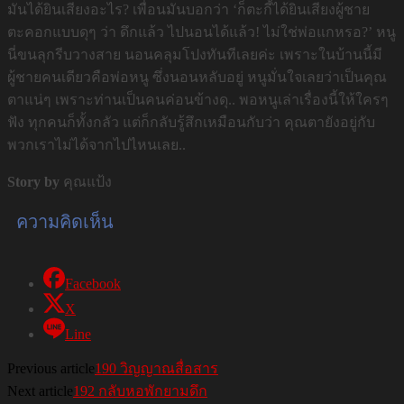
มันได้ยินเสียงอะไร? เพื่อนมันบอกว่า ‘ก็ตะกี้ได้ยินเสียงผู้ชาย
ตะคอกแบบดุๆ ว่า ดึกแล้ว ไปนอนได้แล้ว! ไม่ใช่พ่อแกหรอ?’ หนู
นี่ขนลุกรีบวางสาย นอนคลุมโปงทันทีเลยค่ะ เพราะในบ้านนี้มี
ผู้ชายคนเดียวคือพ่อหนู ซึ่งนอนหลับอยู่ หนูมั่นใจเลยว่าเป็นคุณ
ตาแน่ๆ เพราะท่านเป็นคนค่อนข้างดุ.. พอหนูเล่าเรื่องนี้ให้ใครๆ
ฟัง ทุกคนก็ทั้งกลัว แต่ก็กลับรู้สึกเหมือนกับว่า คุณตายังอยู่กับ
พวกเราไม่ได้จากไปไหนเลย..
Story by
คุณแป้ง
ความคิดเห็น
Facebook
X
Line
Previous article
190 วิญญาณสื่อสาร
Next article
192 กลับหอพักยามดึก