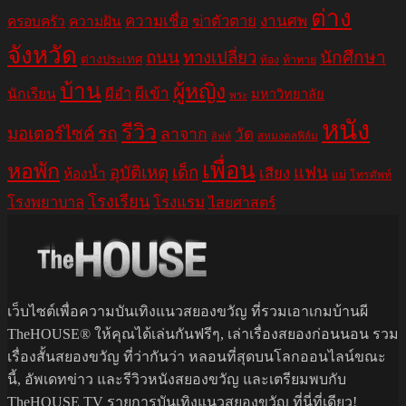
ต่าง
ความเชื่อ
ฆ่าตัวตาย
งานศพ
ครอบครัว
ความฝัน
จังหวัด
ถนน
ทางเปลี่ยว
นักศึกษา
ต่างประเทศ
ท้อง
ท้าทาย
บ้าน
ผู้หญิง
ผีอำ
ผีเข้า
นักเรียน
มหาวิทยาลัย
พระ
หนัง
รีวิว
มอเตอร์ไซค์
รถ
ลาจาก
วัด
สหมงคลฟิล์ม
ลิฟท์
เพื่อน
หอพัก
อุบัติเหตุ
เด็ก
แฟน
เสียง
ห้องน้ำ
แม่
โทรศัพท์
โรงเรียน
โรงพยาบาล
โรงแรม
ไสยศาสตร์
เว็บไซต์เพื่อความบันเทิงแนวสยองขวัญ ที่รวมเอาเกมบ้านผี
TheHOUSE® ให้คุณได้เล่นกันฟรีๆ, เล่าเรื่องสยองก่อนนอน รวม
เรื่องสั้นสยองขวัญ ที่ว่ากันว่า หลอนที่สุดบนโลกออนไลน์ขณะ
นี้, อัพเดทข่าว และรีวิวหนังสยองขวัญ และเตรียมพบกับ
TheHOUSE TV รายการบันเทิงแนวสยองขวัญ ที่นี่ที่เดียว!