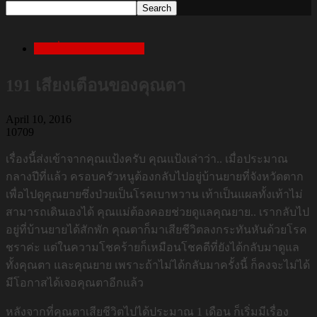
เล่าเรื่องสยองก่อนนอน
191 เสียงเตือนของคุณตา
April 10, 2016
10709
เรื่องนี้ส่งเข้าจากคุณแป้งครับ คุณแป้งเล่าว่า.. เมื่อประมาณ
กลางปีที่แล้ว ครอบครัวหนูต้องกลับไปอยู่บ้านยายที่จังหวัดตาก
เพื่อไปดูคุณยายซึ่งป่วยเป็นโรคเบาหวาน เท้าเป็นแผลทั้งเท้าไม่
สามารถเดินเองได้ คุณแม่ต้องคอยช่วยดูแลคุณยาย.. เรากลับไป
อยู่ที่บ้านยายได้สักพัก คุณตาก็มาเสียชีวิตลงกระทันหันด้วยโรค
ชราค่ะ แต่ในความโชคร้ายก็เหมือนโชคดีที่ยังได้กลับมาดูแล
ทั้งคุณตา และคุณยาย เพราะถ้าไม่ได้กลับมาครั้งนี้ ก็คงจะไม่ได้
มีโอกาสได้เจอคุณตาอีกแล้ว
หลังจากที่คุณตาเสียชีวิตไปได้ประมาณ 1 เดือน ก็เริ่มมีเรื่อง