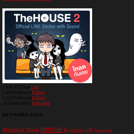
1,830,477
Fans
Like
2,487
Followers
Follow
1,152
Followers
Follow
262
Subscribers
Subscribe
KEYWORD TAGS
movie
Mongkol Major
M pictures
UIP
Warner Bros.