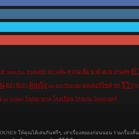
ต่
ความเชื่อ
ฆ่าตัวตาย
งานศพ
IP
ครอบครัว
ความฝัน
Warner Bros.
าน
รีวิว
ผู้หญิง
มอเตอร์ไซค์
รถ
ล
ผีอำ
ผีเข้า
มหาวิทยาลัย
พระ
น
โรงเรียน
โรงพยาบาล
โรงแรม
ไสยศาสตร์
แม่
โทรศัพท์
USE® ให้คุณได้เล่นกันฟรีๆ, เล่าเรื่องสยองก่อนนอน รวมเรื่องสั้