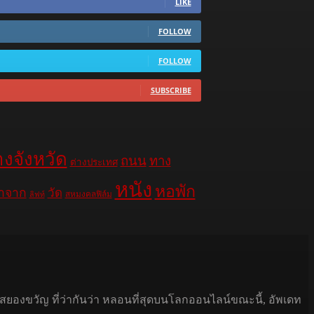
LIKE
FOLLOW
FOLLOW
SUBSCRIBE
างจังหวัด
ถนน
ทาง
ต่างประเทศ
หนัง
หอพัก
าจาก
วัด
สหมงคลฟิล์ม
ลิฟท์
นสยองขวัญ ที่ว่ากันว่า หลอนที่สุดบนโลกออนไลน์ขณะนี้, อัพเดท