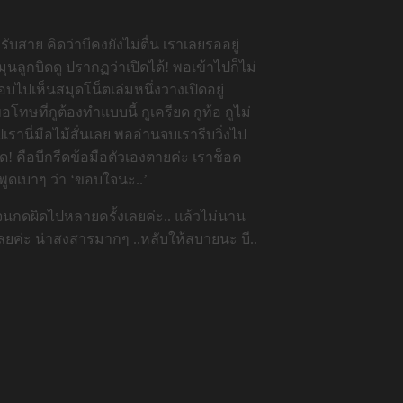
รับสาย คิดว่าบีคงยังไม่ตื่น เราเลยรออยู่
ุนลูกบิดดู ปรากฏว่าเปิดได้! พอเข้าไปก็ไม่
อบไปเห็นสมุดโน็ตเล่มหนึ่งวางเปิดอยู่
โทษที่กูต้องทำแบบนี้ กูเครียด กูท้อ กูไม่
รานี่มือไม้สั่นเลย พออ่านจบเรารีบวิ่งไป
อด! คือบีกรีดข้อมือตัวเองตายค่ะ เราช็อค
งพูดเบาๆ ว่า ‘ขอบใจนะ..’
จนกดผิดไปหลายครั้งเลยค่ะ.. แล้วไม่นาน
เลยค่ะ น่าสงสารมากๆ ..หลับให้สบายนะ บี..