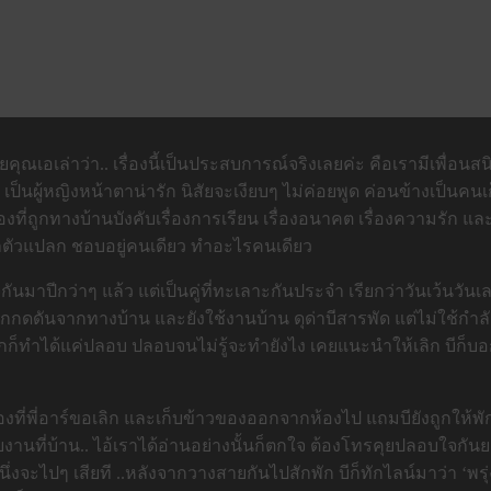
คุณเอเล่าว่า.. เรื่องนี้เป็นประสบการณ์จริงเลยค่ะ คือเรามีเพื่อนสน
 เป็นผู้หญิงหน้าตาน่ารัก นิสัยจะเงียบๆ ไม่ค่อยพูด ค่อนข้างเป็นคน
องที่ถูกทางบ้านบังคับเรื่องการเรียน เรื่องอนาคต เรื่องความรัก และ
 ทำตัวแปลก ชอบอยู่คนเดียว ทำอะไรคนเดียว
ูใจกันมาปีกว่าๆ แล้ว แต่เป็นคู่ที่ทะเลาะกันประจำ เรียกว่าวันเว้นวันเล
่บีถูกกดดันจากทางบ้าน และยังใช้งานบ้าน ดุด่าบีสารพัด แต่ไม่ใช้ก
กก็ทำได้แค่ปลอบ ปลอบจนไม่รู้จะทำยังไง เคยแนะนำให้เลิก บีก็บอกว
องที่พี่อาร์ขอเลิก และเก็บข้าวของออกจากห้องไป แถมบียังถูกให้พ
วยงานที่บ้าน.. ไอ้เราได้อ่านอย่างนั้นก็ตกใจ ต้องโทรคุยปลอบใจกันยก
ึ่งจะไปๆ เสียที ..หลังจากวางสายกันไปสักพัก บีก็ทักไลน์มาว่า ‘พรุ่ง