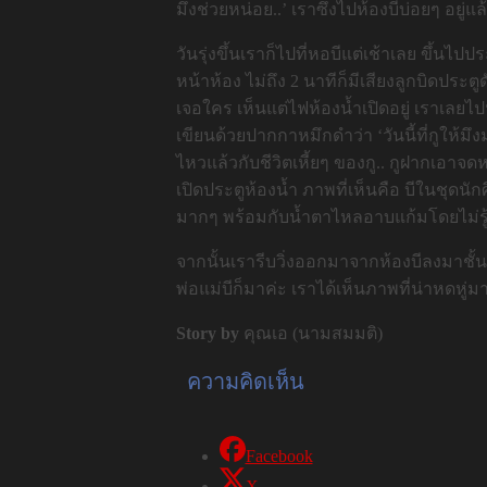
มึงช่วยหน่อย..’ เราซึ่งไปห้องบีบ่อยๆ อยู่
วันรุ่งขึ้นเราก็ไปที่หอบีแต่เช้าเลย ขึ้นไป
หน้าห้อง ไม่ถึง 2 นาทีก็มีเสียงลูกบิดประต
เจอใคร เห็นแต่ไฟห้องน้ำเปิดอยู่ เราเลยไปน
เขียนด้วยปากกาหมึกดำว่า ‘วันนี้ที่กูให้มึ
ไหวแล้วกับชีวิตเหี้ยๆ ของกู.. กูฝากเอาจด
เปิดประตูห้องน้ำ ภาพที่เห็นคือ บีในชุดนัก
มากๆ พร้อมกับน้ำตาไหลอาบแก้มโดยไม่รู้ตัว
จากนั้นเรารีบวิ่งออกมาจากห้องบีลงมาชั้
พ่อแม่บีก็มาค่ะ เราได้เห็นภาพที่น่าหดหู
Story by
คุณเอ (นามสมมติ)
ความคิดเห็น
Facebook
X