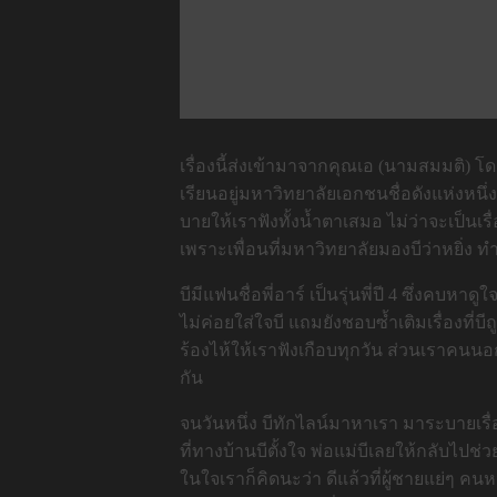
เรื่องนี้ส่งเข้ามาจากคุณเอ (นามสมมติ) โดย
เรียนอยู่มหาวิทยาลัยเอกชนชื่อดังแห่งหนึ่ง
บายให้เราฟังทั้งน้ำตาเสมอ ไม่ว่าจะเป็นเรื่
เพราะเพื่อนที่มหาวิทยาลัยมองบีว่าหยิ่ง
บีมีแฟนชื่อพี่อาร์ เป็นรุ่นพี่ปี 4 ซึ่งคบหาด
ไม่ค่อยใส่ใจบี แถมยังชอบซ้ำเติมเรื่องที
ร้องไห้ให้เราฟังเกือบทุกวัน ส่วนเราคนนอ
กัน
จนวันหนึ่ง บีทักไลน์มาหาเรา มาระบายเรื่
ที่ทางบ้านบีตั้งใจ พ่อแม่บีเลยให้กลับไปช่
ในใจเราก็คิดนะว่า ดีแล้วที่ผู้ชายแย่ๆ คนหน