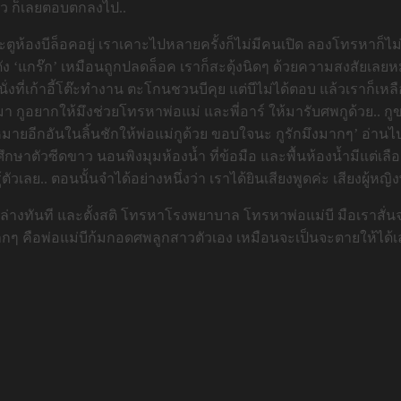
แล้ว ก็เลยตอบตกลงไป..
ประตูห้องบีล็อคอยู่ เราเคาะไปหลายครั้งก็ไม่มีคนเปิด ลองโทรหาก็ไม่
ูดัง ‘แกร๊ก’ เหมือนถูกปลดล็อค เราก็สะดุ้งนิดๆ ด้วยความสงสัยเลยหม
ั่งที่เก้าอี้โต๊ะทำงาน ตะโกนชวนบีคุย แต่บีไม่ได้ตอบ แล้วเราก็เหลื
งมา กูอยากให้มึงช่วยโทรหาพ่อแม่ และพี่อาร์ ให้มารับศพกูด้วย.. กูขอ
หมายอีกอันในลิ้นชักให้พ่อแม่กูด้วย ขอบใจนะ กูรักมึงมากๆ’ อ่านไปเ
ศึกษาตัวซีดขาว นอนพิงมุมห้องน้ำ ที่ข้อมือ และพื้นห้องน้ำมีแต่เลื
เลย.. ตอนนั้นจำได้อย่างหนึ่งว่า เราได้ยินเสียงพูดค่ะ เสียงผู้หญิ
นล่างทันที และตั้งสติ โทรหาโรงพยาบาล โทรหาพ่อแม่บี มือเราสั่น
่มากๆ คือพ่อแม่บีก้มกอดศพลูกสาวตัวเอง เหมือนจะเป็นจะตายให้ได้