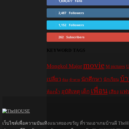
1,830,477
Fans
2,487
Followers
1,152
Followers
262
Subscribers
KEYWORD TAGS
movie
Mongkol Major
M pictures
U
บ้
เปลี่ยว
นักศึกษา
นักเรียน
ท้อง
ท้าทาย
เพื่อน
อุบัติเหตุ
เด็ก
แฟ
เสียง
ห้องน้ำ
เว็บไซต์เพื่อความบันเทิงแนวสยองขวัญ ที่รวมเอาเกมบ้านผี TheHO