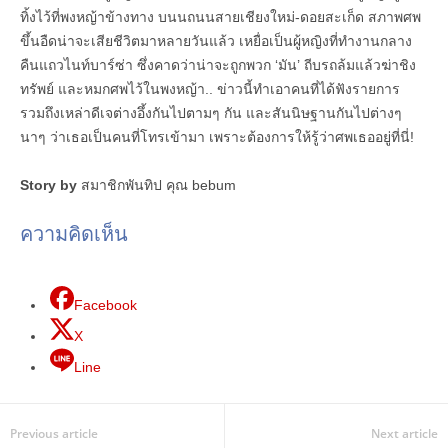
ทิ้งไว้ที่พงหญ้าข้างทาง บนนถนนสายเชียงใหม่-ดอยสะเก็ด สภาพศพ
ขึ้นอืดน่าจะเสียชีวิตมาหลายวันแล้ว เหยื่อเป็นผู้หญิงที่ทำงานกลาง
คืนแถวไนท์บาร์ซ่า ซึ่งคาดว่าน่าจะถูกพวก ‘มัน’ ถีบรถล้มแล้วฆ่าชิง
ทรัพย์ และหมกศพไว้ในพงหญ้า.. ข่าวนี้ทำเอาคนที่ได้ฟังรายการ
รวมถึงเหล่าดีเจต่างอึ้งกันไปตามๆ กัน และสันนิษฐานกันไปต่างๆ
นาๆ ว่าเธอเป็นคนที่โทรเข้ามา เพราะต้องการให้รู้ว่าศพเธออยู่ที่นี่!
Story by
สมาชิกพันทิป คุณ bebum
ความคิดเห็น
Facebook
X
Line
Previous article
Next article