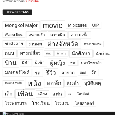
262
Subscribers
Subscribe
KEYWORD TAGS
movie
Mongkol Major
M pictures
UIP
ความเชื่อ
ครอบครัว
ความฝัน
Warner Bros.
ต่างจังหวัด
งานศพ
ฆ่าตัวตาย
ต่างประเทศ
ถนน
ทางเปลี่ยว
นักศึกษา
นักเรียน
ท้อง
ท้าทาย
บ้าน
ผู้หญิง
ผีเข้า
ผีอำ
มหาวิทยาลัย
พระ
รีวิว
มอเตอร์ไซค์
รถ
ลาจาก
วัด
ลิฟท์
หนัง
หอพัก
อุบัติเหตุ
ห้องน้ำ
สหมงคลฟิล์ม
เพื่อน
เด็ก
แฟน
เสียง
แม่
โทรศัพท์
โรงพยาบาล
โรงเรียน
โรงแรม
ไสยศาสตร์