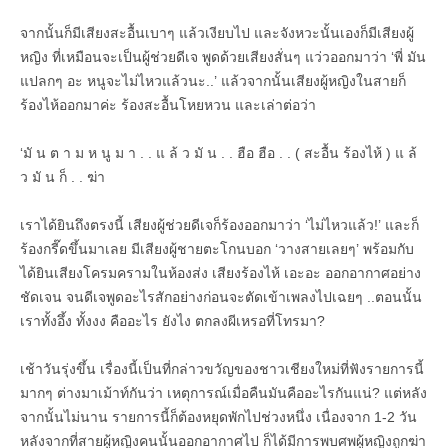
จากนั้นก็มีเสียงสะอื้นเบาๆ แล้วเงียบไป และจังหวะนั้นเองก็มีเสียงผู้
หญิง ที่เหมือนจะเป็นผู้ช่วยดีเจ พูดด้วยเสียงสั่นๆ แว่วออกมาว่า ‘พี่ มัน
แปลกๆ อะ หนูจะไม่ไหวแล้วนะ..’ แล้วจากนั้นเสียงผู้หญิงในสายก็
ร้องไห้ออกมาค่ะ ร้องสะอื้นโหยหวน และเล่าต่อว่า
‘มั น ต า ม ห นู ม า . . แ ล้ ว มั น . . ฮือ ฮือ . . ( สะอื้น ร้องไห้ ) แ ล้
ว มั น ก็ . . ฆ่า
เราได้ยินถึงตรงนี้ เสียงผู้ช่วยดีเจก็ร้องออกมาว่า ‘ไม่ไหวแล้ว!’ และก็
ร้องกรี๊ดขึ้นมาเลย มีเสียงผู้ชายตะโกนบอก ‘วางสายเลยๆ’ พร้อมกับ
ได้ยินเสียงโครมครามในห้องส่ง เสียงร้องไห้ เอะอะ ออกอากาศอย่าง
ชัดเจน จนดีเจพูดอะไรสักอย่างก่อนจะตัดเข้าเพลงไปเฉยๆ ..ตอนนั้น
เราทั้งอึ้ง ทั้งงง คืออะไร ยังไง ตกลงผีเหรอที่โทรมา?
เช้าวันรุ่งขึ้น เรื่องนี้เป็นที่กล่าวขวัญของชาวเชียงใหม่ที่ฟังรายการนี้
มากๆ ต่างมาเม้าท์กันว่า เหตุการณ์เมื่อคืนมันคืออะไรกันแน่? แต่หลัง
จากนั้นไม่นาน รายการนี้ก็ต้องหยุดพักไปช่วงหนึ่ง เนื่องจาก 1-2 วัน
หลังจากที่สายผู้หญิงคนนั้นออกอากาศไป ก็ได้มีการพบศพผู้หญิงถูกฆ่า