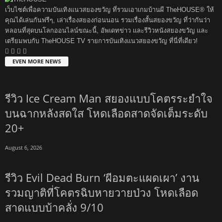
เว็บไซต์เพื่อความบันเทิงแนวสยองขวัญ ที่รวมเอาเกมบ้านผี TheHOUSE® ให้
คุณได้เล่นกันฟรีๆ, เล่าเรื่องสยองก่อนนอน รวมเรื่องสั้นสยองขวัญ ที่ว่ากันว่า
หลอนที่สุดบนโลกออนไลน์ขณะนี้, อัพเดทข่าว และรีวิวหนังสยองขวัญ และ
เตรียมพบกับ TheHOUSE TV รายการบันเทิงแนวสยองขวัญ ที่นี่ที่เดียว!
EVEN MORE NEWS
รีวิว Ice Cream Man สยองแบบโคตรระยำใจ
บนฉากหลังสดใส โหดเลือดสาดจัดเต็มระดับ
20+
August 6, 2026
รีวิว Evil Dead Burn ‘ผีอมตะแผดเผา’ งาน
รวมญาติที่โคตรฉิบหายวายป่วง โหดเลือด
สาดแบบบ้าคลั่ง 9/10