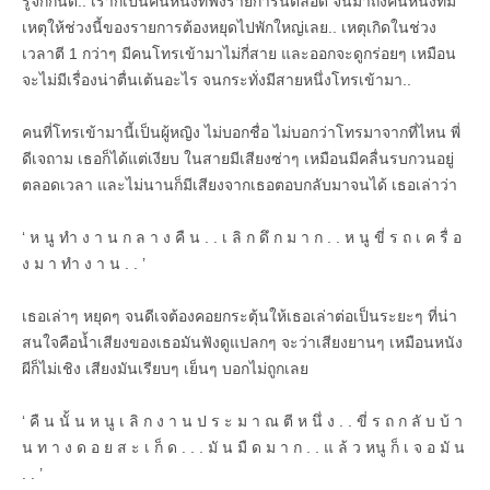
รู้จักกันดี.. เราก็เป็นคนหนึ่งที่ฟังรายการนี้ตลอด จนมาถึงคืนหนึ่งที่มี
เหตุให้ช่วงนี้ของรายการต้องหยุดไปพักใหญ่เลย.. เหตุเกิดในช่วง
เวลาตี 1 กว่าๆ มีคนโทรเข้ามาไม่กี่สาย และออกจะดูกร่อยๆ เหมือน
จะไม่มีเรื่องน่าตื่นเต้นอะไร จนกระทั่งมีสายหนึ่งโทรเข้ามา..
คนที่โทรเข้ามานี้เป็นผู้หญิง ไม่บอกชื่อ ไม่บอกว่าโทรมาจากที่ไหน พี่
ดีเจถาม เธอก็ได้แต่เงียบ ในสายมีเสียงซ่าๆ เหมือนมีคลื่นรบกวนอยู่
ตลอดเวลา และไม่นานก็มีเสียงจากเธอตอบกลับมาจนได้ เธอเล่าว่า
‘ ห นู ทำ ง า น ก ล า ง คื น . . เ ลิ ก ดึ ก ม า ก . . ห นู ขี่ ร ถ เ ค รื่ อ
ง ม า ทำ ง า น . . ’
เธอเล่าๆ หยุดๆ จนดีเจต้องคอยกระตุ้นให้เธอเล่าต่อเป็นระยะๆ ที่น่า
สนใจคือน้ำเสียงของเธอมันฟังดูแปลกๆ จะว่าเสียงยานๆ เหมือนหนัง
ผีก็ไม่เชิง เสียงมันเรียบๆ เย็นๆ บอกไม่ถูกเลย
‘ คื น นั้ น ห นู เ ลิ ก ง า น ป ร ะ ม า ณ ตี ห นึ่ ง . . ขี่ ร ถ ก ลั บ บ้ า
น ท า ง ด อ ย ส ะ เ ก็ ด . . . มั น มื ด ม า ก . . แ ล้ ว หนู ก็ เ จ อ มั น
. . ’