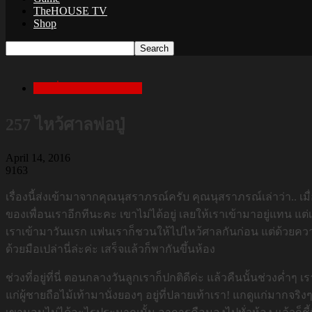
TheHOUSE TV
Shop
เล่าเรื่องสยองก่อนนอน
257 ไหว้ศาลพ่อปู่
April 14, 2016
9163
เรื่องนี้ส่งเข้ามาจากคุณนุสราภรณ์ครับ คุณนุสราภรณ์เล่าว่า.. เม
ของเพื่อนเราอีกทีนะคะ เขาไม่ได้อยู่ เลยให้เราเข้ามาอยู่แทน แต่เ
เราเข้ามาวันแรก แฟนเราก็ชวนให้ไปไหว้ศาลกันก่อน แต่ด้วยความท
ด้วยมือเปล่านี่ล่ะค่ะ เสร็จแล้วก็พากันขึ้นห้อง
ช่วงที่อยู่ที่นี่ ตอนกลางวันลูกเราก็ปกติดีค่ะ แล้วคืนนั้นช่วงค่ำๆ
แก่ผู้ชายถือไม้เท้ามานั่งยองๆ อยู่ที่ปลายเท้าเรา! แกดูแก่มากจริงๆ 