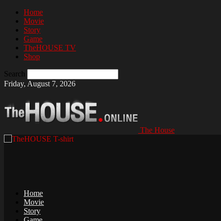
Home
Movie
Story
Game
TheHOUSE TV
Shop
Search
Friday, August 7, 2026
The House
Home
Movie
Story
Game