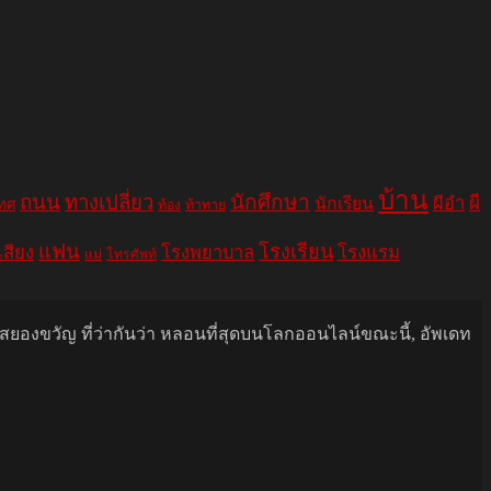
บ้าน
ถนน
ทางเปลี่ยว
นักศึกษา
ผีอำ
ผี
นักเรียน
เทศ
ท้อง
ท้าทาย
แฟน
โรงเรียน
เสียง
โรงพยาบาล
โรงแรม
แม่
โทรศัพท์
นสยองขวัญ ที่ว่ากันว่า หลอนที่สุดบนโลกออนไลน์ขณะนี้, อัพเดท