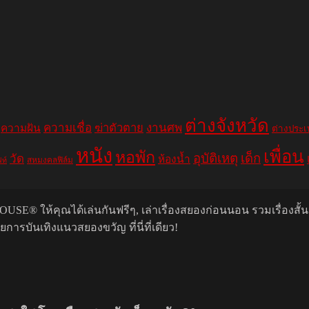
ต่างจังหวัด
ความเชื่อ
ฆ่าตัวตาย
งานศพ
ความฝัน
ต่างประ
หนัง
เพื่อน
หอพัก
อุบัติเหตุ
เด็ก
วัด
ห้องน้ำ
สหมงคลฟิล์ม
ฟท์
USE® ให้คุณได้เล่นกันฟรีๆ, เล่าเรื่องสยองก่อนนอน รวมเรื่องสั้
รบันเทิงแนวสยองขวัญ ที่นี่ที่เดียว!