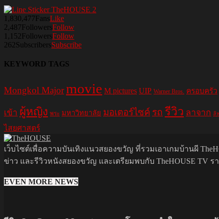
1,830,477
Fans
Like
2,487
Followers
Follow
1,152
Followers
Follow
262
Subscribers
Subscribe
KEYWORD TAGS
movie
Mongkol Major
M pictures
UIP
ครอบครัว
Warner Bros.
รีวิว
ผู้หญิง
มอเตอร์ไซค์
รถ
ลาจาก
เข้า
มหาวิทยาลัย
พระ
ลิ
ไสยศาสตร์
เว็บไซต์เพื่อความบันเทิงแนวสยองขวัญ ที่รวมเอาเกมบ้านผี TheHO
ข่าว และรีวิวหนังสยองขวัญ และเตรียมพบกับ TheHOUSE TV รายกา
EVEN MORE NEWS