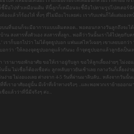
ไปทั่วเหมือนเห็นอะไร แถมยังร้องไห้เหมือนกลัวอะไรสักอย่าง เราก็
็ชี้มือไปทั่วเหมือนเดิม ทีนี้ลูกก็เหมือนจะชี้มือไปตามรูปโปสเตอร์
้องแล้วก็ร้องไห้ ทั้งๆ ที่ไม่มีอะไรเลยค่ะ เรากับแฟนก็ได้แต่มองหน
 วางลงบนที่นอนก็จะมีอาการแบบเดิมตลอด.. พอตอนกลางวันลูกถึงจะได้
บ้าน สงสารทั้งตัวเอง สงสารทั้งลูก.. พอดีว่าวันนั้นเราได้ไปคุยกับ
ง..’ เราก็บอกไปว่า ไม่ได้จุดธูปบอก แฟนแค่ไหว้เฉยๆ เขาเลยบอกว่
นก็บอกว่า ‘ให้ลองจุดธูปบอกดูแล้วกันนะ ถ้าจุดธูปบอกแล้วลูกยังเป็น
‘เรามาขอพักอาศัย ขอให้เราอยู่กับลูก ขอให้ลูกเลี้ยงง่ายๆ ไม่งอแง
. คืนนั้น ไม่เชื่อก็ต้องเชื่อค่ะ ลูกหลับยาวยันเช้าเลย กลางวันก็เลี้
ยกินง่าย ไม่งอแงเลย ต่างจาก 4-5 วันที่ผ่านมาลิบลับ.. หลังจากวันนั้น
ี่ที่เราอาศัยอยู่นั้น มีเจ้าที่เจ้าทางจริงๆ ..และพอพวกเราย้ายออกมา
แล้วว่าที่นี่มีจริงๆ ค่ะ..