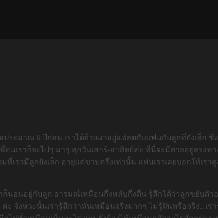
ื่อประมาณ 6 ปีก่อน เราได้ย้ายมาอยู่แฟลตกับแฟนกับลูกที่ยังเล็ก ซ
พื่อนเราก็จะไปๆ มาๆ ทุกวันเสาร์-อาทิตย์ค่ะ ที่นี่จะมีศาลอยู่ตรงท
ี่เรามีลูกยังเล็ก อายุแค่ขวบครึ่งเท่านั้น แฟนเราเลยบอกให้เราด
 เราก็นอนอยู่กับลูก อารมณ์เหมือนกึ่งหลับกึ่งตื่น รู้สึกได้ว่าลูกขย
ค่ะ จังหวะนั้นเรารู้สึกว่ามันเหมือนจริงมากๆ ไม่รู้ฝันหรือจริง.. เราร