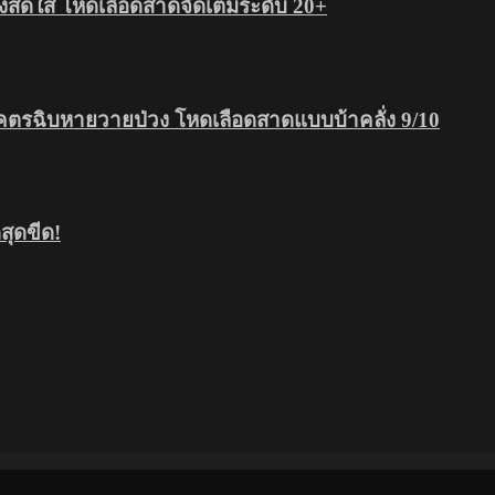
สดใส โหดเลือดสาดจัดเต็มระดับ 20+
โคตรฉิบหายวายป่วง โหดเลือดสาดแบบบ้าคลั่ง 9/10
ุดขีด!