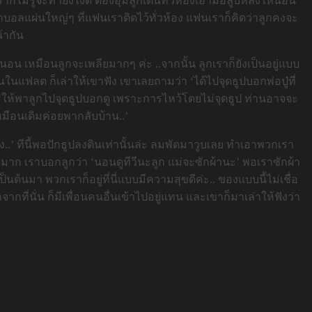
ไม่รู้จะทำยังไงดี ต้องอุ้มลูกเดินทั่วห้องเอามือลูบหลังให้นอน
นักบอลแผ่นใหญ่ๆ ที่แฟนเราติดไว้ทั่วห้อง แฟนเราก็คิดว่าลูกคงจะ
้ากัน
นอน เหมือนลูกจะเพลียมากๆ ค่ะ ..จากนั้น ลูกเราก็ยังเป็นอยู่แบบ
คนในแฟลต ก็เล่าให้เขาฟัง เขาเลยถามว่า ‘ได้ไปจุดธูปบอกพ่อปู่ที่
า ‘ให้พาลูกไปจุดธูปบอกดู เพราะการไหว้โดยไม่จุดธูป ท่านอาจจะ
เหมือนเดิมค่อยพากลับบ้าน..’
..’ ทีนี้พอปักธูปลงดินเท่านั้นล่ะ ลมพัดมาวูบเลย ทำเอาพวกเรา
ยงง่ายมาก เราบอกลูกว่า ‘นอนดูทีวีนะลูก แม่จะซักผ้านะ’ พอเราซักผ้า
เป็นต้นมา พวกเราก็อยู่ที่นี่แบบมีความสุขดีค่ะ.. ของแบบนี้ไม่เชื่อ
จากที่นั่น ก็มีเพื่อนคนอื่นเข้าไปอยู่แทน และเขาก็มาเล่าให้ฟังว่า