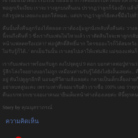
เขานอนไม่ได้อะไรประมาณนั้น อาการคือมองไปทั่วห้อง แล้วก็ชี้มือ
พอลูกเริ่มเงียบ เราจะวางลูกบนที่นอน ปรากฏว่าลูกก็ร้องอีก แล้วก
กลัวรูปคน เลยแกะออกให้หมด.. แต่ปรากฏว่าลูกก็ยังคงชี้มือไปทั่วห
คืนนั้นทั้งคืนลูกร้องไห้ตลอด เราต้องอุ้มลูกนั่งหลับทั้งคืนค่ะ
นี้จนถึงคืนที่ 5 ซึ่งเรากับแฟนไม่ไหวแล้ว เราตัดสินใจจะพาลูกกลับ
หน้าแฟลตหรือเปล่า? พ่อปู่ศักดิ์สิทธิ์มาก ใครขออะไรก็ได้สมหวั
ไม่รับรู้ก็ได้..’ ตกเย็นวันนั้น เราเลยไปเล่าให้แฟนฟัง แม่ของแฟ
เรากับแฟนเราพร้อมกับลูก ลงไปจุดธูป 9 ดอก บอกศาลพ่อปู่ท่านว่า 
รู้สึกโล่งใจอย่างบอกไม่ถูก เหมือนท่านรับรู้ได้ยังไงยังงั้นเลยค่ะ.
อยู่ หันไปดูลูกอีกที นอนดูทีวีตามสั่งเลยค่ะ กลายเป็นเด็กเลี้ยงง่า
อย่าลบหลู่นะคะ เพราะเท่าที่เจอมากับตัว เราเชื่อ 100% เลย ว่าทุกท
คืนแรกพวกเขาเจอเงาคนมายืนเต็มหน้าต่างห้องเลยค่ะ ทีนี้ทุกคนเชื่อ
Story by
คุณนุสราภรณ์
ความคิดเห็น