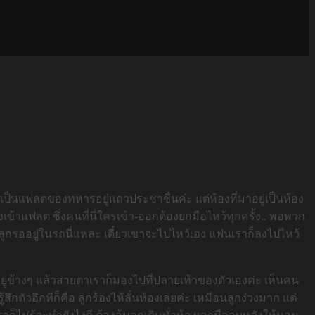
ึ่งเป็นแฟลตของทหารอยู่แถวประชาชื่นค่ะ แต่ห้องที่มาอยู่เป็นห้อง
างเข้าแฟลต ซึ่งคนที่นี่ใครเข้า-ออกต้องยกมือไหว้ทุกครั้ง.. พอพวก
ูลูกรออยู่ในรถนี่แหละ เดี๋ยวเขาจะไปไหว้เอง แฟนเราก็ลงไปไหว้
ับตัวอยู่ข้างๆ แล้วสายตาเราก็มองไปที่ปลายเท้าของตัวเองค่ะ เห็นคน
ู้สึกตัวอีกทีก็คือ ลูกร้องไห้ลั่นห้องเลยค่ะ เหมือนลูกง่วงมาก แต่