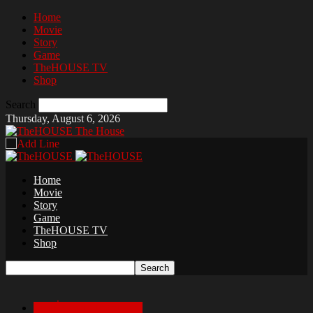
Home
Movie
Story
Game
TheHOUSE TV
Shop
Search
Thursday, August 6, 2026
The House
Home
Movie
Story
Game
TheHOUSE TV
Shop
เล่าเรื่องสยองก่อนนอน