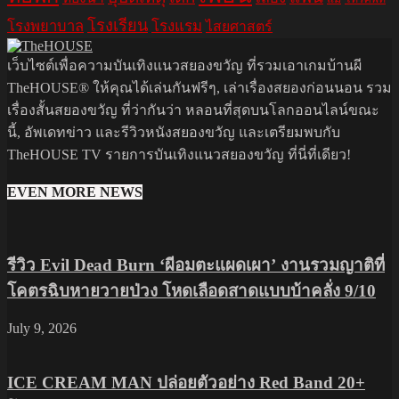
โรงเรียน
โรงพยาบาล
โรงแรม
ไสยศาสตร์
เว็บไซต์เพื่อความบันเทิงแนวสยองขวัญ ที่รวมเอาเกมบ้านผี
TheHOUSE® ให้คุณได้เล่นกันฟรีๆ, เล่าเรื่องสยองก่อนนอน รวม
เรื่องสั้นสยองขวัญ ที่ว่ากันว่า หลอนที่สุดบนโลกออนไลน์ขณะ
นี้, อัพเดทข่าว และรีวิวหนังสยองขวัญ และเตรียมพบกับ
TheHOUSE TV รายการบันเทิงแนวสยองขวัญ ที่นี่ที่เดียว!
EVEN MORE NEWS
รีวิว Evil Dead Burn ‘ผีอมตะแผดเผา’ งานรวมญาติที่
โคตรฉิบหายวายป่วง โหดเลือดสาดแบบบ้าคลั่ง 9/10
July 9, 2026
ICE CREAM MAN ปล่อยตัวอย่าง Red Band 20+