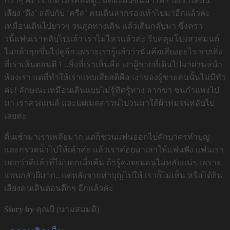
กว่าๆ ค่ะ เรากดโทรศัพท์ดู.. ที่ต้องตื่นขึ้นมา เพราะเราได้ยิน
เสียง ‘ตึง’ สลับกับ ‘ครืด’ คนเดินลากรองเท้าไปมาอีกเเล้วค่ะ
เหมือนเดินไปยาวๆ จนสุดทางเดิน เเล้วเดินกลับมา ซึ่งครา
วนี้เเฟนเราหลับไปเเล้ว เราไม่ไหวเเล้วค่ะ รีบคลุมโปงสวดมนต์
ไม่กล้าลุกขึ้นไปดูอีก เพราะเรารู้แล้วว่านั่นคือเสียงอะไร จากสิ่ง
ที่เราเห็นตอนตี 1 ..สิ่งที่เราเห็นคือ เงาผู้ชายที่เดินไปมาผ่านหน้า
ห้องเรา แต่ที่ทำให้เราแทบเสียสติคือ เงาของผู้ชายคนนั้นไม่มีหัว
ค่ะ! ลักษณะเหมือนเดินแบบไม่รู้ทิศรู้ทาง ลากขา ชนกำแพงไป
มา เราสวดมนต์ และแผ่เมตตาวนไปวนมาใต้ผ้าห่มจนหลับไป
เลยค่ะ
ตื่นเช้ามาเราเพลียมาก เเต่ก็ชวนแฟนออกไปตักบาตรทำบุญ
เเละกรวดน้ำไปให้เค้าค่ะ เเล้วเราค่อยมาเล่าให้เเฟนฟัง เเฟนเรา
บอกว่าดีเเล้วที่ไม่บอกเมื่อคืน ถ้ารู้คงจะนอนไม่หลับเเน่ๆ เพราะ
แฟนกลัวผีมาก.. แต่หลังจากทำบุญไปให้ เราก็ไม่เห็น หรือได้ยิน
เสียงคนเดินตอนดึกๆ อีกเเล้วค่ะ
Story by
คุณบี (นามสมมติ)