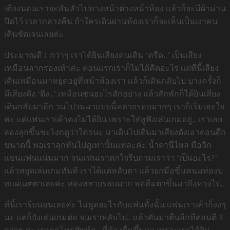
เตียงนอนเราจะหันหัวไปทางหน้าต่างหน้าห้อง เเล้วก็จะมีผ้าม่าน
ปิดไว้ เวลากลางคืน ถ้าใครเดินผ่านห้องเราก็จะเห็นเป็นเงาคน
เดินชัดเจนเลยค่ะ
ประมาณตี 1 กว่าๆ เราได้ยินเสียงคนเดิน ‘ครืด..’ เป็นเสียง
เหมือนลากรองเท้าค่ะ ตอนเเรกเราก็ไม่ได้คิดอะไร เเต่ทีนี้เสียง
เดินเหมือนมาหยุดอยู่ที่หน้าห้องเรา เเล้วก็เดินกลับไป บางครั้งก็
มีเสียงดัง ‘ตึง..’ เหมือนชนอะไรสักอย่าง แล้วสักพักก็ได้ยินเสียง
เดินกลับมาอีก วนไปวนมาเเบบนี้หลายรอบมากๆ เราก็เริ่มเอะใจ
ค่ะ เเต่เเฟนเราเค้าคงไม่ได้ยิน เพราะใส่หูฟังเล่นเกมอยู่.. เราเลย
ลองลุกขึ้นชะโงกดูว่าใครนะ มาเดินไปเดินมาเสียงดังเอาตอนดึก
ขนาดนี้ พอเราลุกหันไปดูเท่านั้นเเหละค่ะ น้ำตานี่ไหล มือจิก
เเขนเเฟนเเน่นมาก จนเเฟนเราตกใจรีบถามเราว่า ‘เป็นอะไร?’
เเล้วหยุดเล่มเกมทันที เราได้เเต่หลับตา เเล้วยกมือขึ้นพนมท่องบ
ทเเผ่เมตตาเลยค่ะ ท่องหลายรอบมาก พอลืมตาขึ้นมาถึงหายไป..
ทีนี้เรารีบนอนเลยค่ะ ไม่พูดอะไรกับเเฟนทั้งนั้น เเฟนเราเค้าก็งงๆ
นะ แต่ก็ยังเล่นเกมต่อ จนเราหลับไป.. แล้วดันมาตื่นอีกทีตอนตี 3