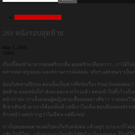
เล่าเรื่องสยองก่อนนอน
269 หนังรอบสุดท้าย
May 1, 2016
31892
เรื่องนี้ส่งเข้ามาจากคุณพริกเกลือ คุณพริกเกลือเล่าว่า.. เรา
หลากหลายรูปแบบ และสถานการณ์เลยค่ะ จริงๆ แต่ก่อนเราเป็นกลัวผี
ย้อนไปหลายปีก่อน ตอนนั้นเป็นช่วงที่หนังเรื่อง Final Destinati
สุดท้าย แถมหนังก็กำลังจะออกจากโรงแล้ว ตอนเข้าไปทั้งโรงก็เลยม
หน้าเราค่ะ เราเห็นแขนผู้หญิงสวมเสื้อแขนยาวสีขาว วางแขนไว้ตร
ที่เขาเดินเข้ามาเราก็ต้องเห็นสิ แต่นี่เราไม่เห็น ตอนยืนเพลงส
ข้างหน้า แต่ปรากฏว่าไม่มีคน แต่มีแขน!
เราก็ปล่อยเลยตามเลยไปสนใจกับหนังต่อ แล้วอยู่ๆ เบาะเราก็โดน
กลับ ไม่มีใคร.. แล้วเบาะเราโดนถีบได้ยังไง? ก็มองรอบๆ ก็ไม่มี