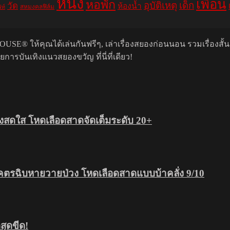
หนัง
เพื่อน
หอพัก
อุบัติเหตุ
เด็ก
วัด
ห้องน้ำ
สหมงคลฟิล์ม
ฟท์
USE® ให้คุณได้เล่นกันฟรีๆ, เล่าเรื่องสยองก่อนนอน รวมเรื่องสั้
รบันเทิงแนวสยองขวัญ ที่นี่ที่เดียว!
สดใส โหดเลือดสาดจัดเต็มระดับ 20+
โคตรฉิบหายวายป่วง โหดเลือดสาดแบบบ้าคลั่ง 9/10
ุดขีด!