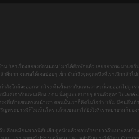
ได้ไล่อ่าน ‘เล่าเรื่องสยองก่อนนอน’ มาได้สักพักแล้ว เลยอยากจะม
มาก จนพอได้เจอบ่อยๆ เข้า มันก็ถึงจุดจุดหนึ่งที่เราเลิกกลัวไปเ
on 5 กำลังใกล้จะออกจากโรง คืนนั้นเรากับแฟนว่างๆ ก็เลยออกไปดู เ
ีแค่เรากับแฟนเพียง 2 คน นั่งดูแบบสบายๆ ส่วนตัวสุดๆ ไปเลยค่ะ.. 
งที่เท้าแขนตรงหน้าเรา ตอนนั้นเราก็คิดในใจว่า ‘เอ๊ะ..มีคนอื่นด
รรเสริญพระบารมีก็ไม่เห็นใคร แล้วแขนมาได้ยังไง? เราพยายามก็มอง
ถีบ คือเหมือนพวกนิสัยเสีย ดูหนังแล้วชอบทำขายาวถีบเบาะคนข้าง
ใครเลย.. เราเลยพูดไปว่า ‘ขอโทษนะคะ อย่าถีบเบาะได้ไหม มันรบกวน