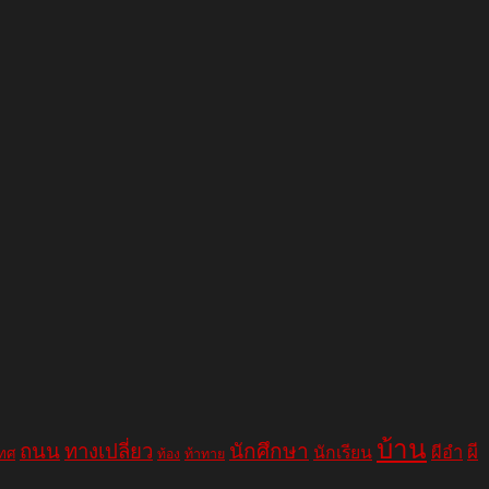
บ้าน
ถนน
ทางเปลี่ยว
นักศึกษา
ผีอำ
ผี
นักเรียน
เทศ
ท้อง
ท้าทาย