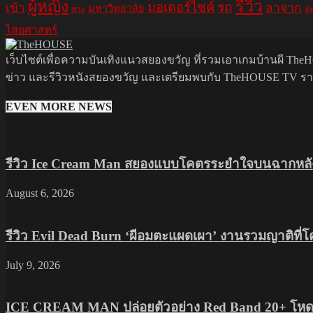
รีวิว
ผู้หญิง
มอเตอร์ไซค์
รถ
ลาจาก
เข้า
มหาวิทยาลัย
พระ
ลิ
ไสยศาสตร์
เว็บไซต์เพื่อความบันเทิงแนวสยองขวัญ ที่รวมเอาเกมบ้านผี TheHO
ข่าว และรีวิวหนังสยองขวัญ และเตรียมพบกับ TheHOUSE TV รายกา
EVEN MORE NEWS
รีวิว Ice Cream Man สยองแบบโคตรระยำใจบนฉากหลัง
August 6, 2026
รีวิว Evil Dead Burn ‘ผีอมตะแผดเผา’ งานรวมญาติที่
July 9, 2026
ICE CREAM MAN ปล่อยตัวอย่าง Red Band 20+ โหดส