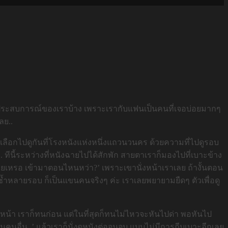
าแชร์ประสบการณ์ของเราบ้าง เพราะเรากับแฟนเป็นคนที่เจอบ่อยมากๆ
ลย..
ราเลือกไปดูกันที่โรงหนังแห่งหนึ่งแถวนวนคร ด้วยความที่ไปดูรอบ
ทีนี้ระหว่างที่หนังฉายไปได้สักพัก สายตาเราก็มองไปที่เบาะข้าง
้วยเหรอ เข้ามาตอนไหนหว่า?’ เพราะเขานั่งหน้าเราเลย ถ้างั้นตอน
ซ้ำหลายรอบ ก็เป็นแขนคนจริงๆ ค่ะ เราเลยพยายามยืดๆ ตัวเพื่อดู
หน้า เราก็ทนก่อน แต่ในที่สุดก็ทนไม่ไหวจะหันไปด่า พอหันไป
คนอื่น..’ แล้วเราก็นั่งดูหนังต่อจนจบ แบบไม่มีการถีบเบาะอีกเลย