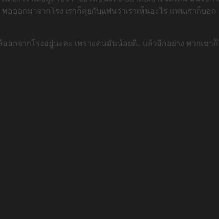
. พอออกมาจากโรง เราก็คุยกับแฟนว่าเราเห็นอะไร แฟนเราก็บอก ‘อืม..ต
ล้ออกจากโรงอยู่นะคะ เพราะคนมันน้อยดี.. แล้วอีกอย่าง พวกเขาก็ไ