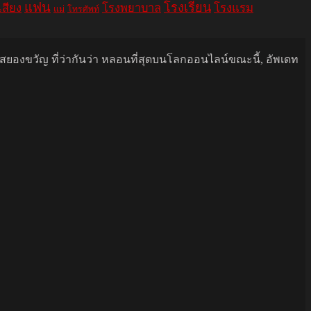
แฟน
โรงเรียน
เสียง
โรงพยาบาล
โรงแรม
แม่
โทรศัพท์
นสยองขวัญ ที่ว่ากันว่า หลอนที่สุดบนโลกออนไลน์ขณะนี้, อัพเดท